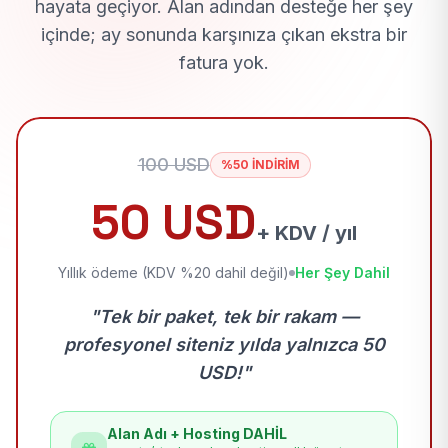
hayata geçiyor. Alan adından desteğe her şey
içinde; ay sonunda karşınıza çıkan ekstra bir
fatura yok.
100 USD
%50 İNDİRİM
50 USD
+ KDV / yıl
Yıllık ödeme (KDV %20 dahil değil)
Her Şey Dahil
"Tek bir paket, tek bir rakam —
profesyonel siteniz yılda yalnızca 50
USD!"
Alan Adı + Hosting DAHİL