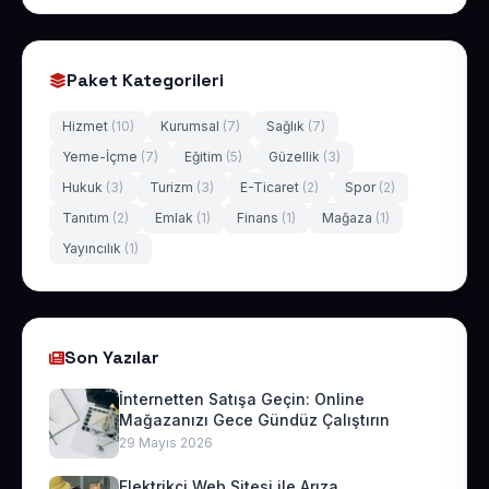
Paket Kategorileri
Hizmet
(10)
Kurumsal
(7)
Sağlık
(7)
Yeme-İçme
(7)
Eğitim
(5)
Güzellik
(3)
Hukuk
(3)
Turizm
(3)
E-Ticaret
(2)
Spor
(2)
Tanıtım
(2)
Emlak
(1)
Finans
(1)
Mağaza
(1)
Yayıncılık
(1)
Son Yazılar
İnternetten Satışa Geçin: Online
Mağazanızı Gece Gündüz Çalıştırın
29 Mayıs 2026
Elektrikçi Web Sitesi ile Arıza