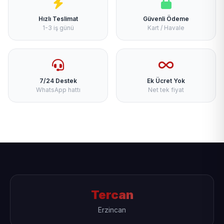
Hızlı Teslimat
Güvenli Ödeme
1-3 iş günü
Kart / Havale
7/24 Destek
Ek Ücret Yok
WhatsApp hattı
Net tek fiyat
Tercan
Erzincan