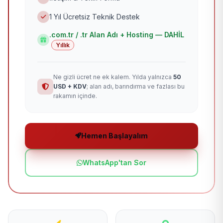
1 Yıl Ücretsiz Teknik Destek
.com.tr / .tr Alan Adı + Hosting — DAHİL
Yıllık
Ne gizli ücret ne ek kalem. Yılda yalnızca
50
USD + KDV
; alan adı, barındırma ve fazlası bu
rakamın içinde.
Hemen Başlayalım
WhatsApp'tan Sor