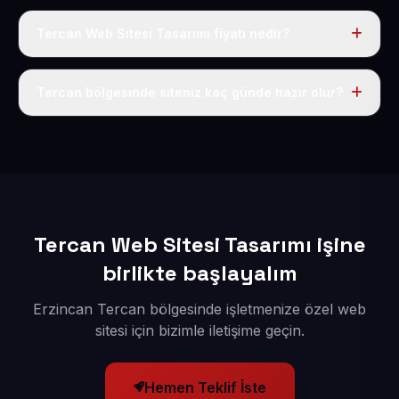
Tercan Web Sitesi Tasarımı fiyatı nedir?
Tek fiyat uygulanır: yıllık 50 USD + KDV. Bu bedele alan
adı, hosting, SSL ve temel SEO da dahildir.
Tercan bölgesinde siteniz kaç günde hazır olur?
İçerikleriniz elimize geçtikten sonra siteniz 1-3 iş günü
içerisinde yayına alınır.
Tercan Web Sitesi Tasarımı işine
birlikte başlayalım
Erzincan Tercan bölgesinde işletmenize özel web
sitesi için bizimle iletişime geçin.
Hemen Teklif İste