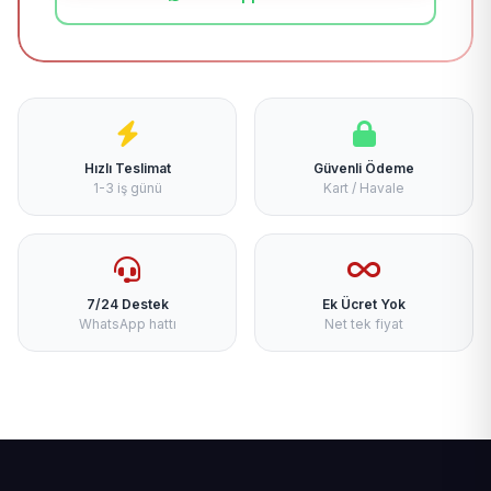
Hızlı Teslimat
Güvenli Ödeme
1-3 iş günü
Kart / Havale
7/24 Destek
Ek Ücret Yok
WhatsApp hattı
Net tek fiyat