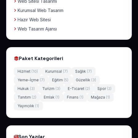
Web Sitesi Tasarımı
Kurumsal Web Tasarım
Hazır Web Sitesi
Web Tasarım Ajansı
Paket Kategorileri
Hizmet
(10)
Kurumsal
(7)
Sağlık
(7)
Yeme-İçme
(7)
Eğitim
(5)
Güzellik
(3)
Hukuk
(3)
Turizm
(3)
E-Ticaret
(2)
Spor
(2)
Tanıtım
(2)
Emlak
(1)
Finans
(1)
Mağaza
(1)
Yayıncılık
(1)
Son Yazılar