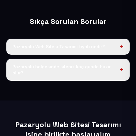
Sıkça Sorulan Sorular
Pazaryolu Web Sitesi Tasarımı fiyatı nedir?
Tek fiyat uygulanır: yıllık 50 USD + KDV. Bu bedele alan
adı, hosting, SSL ve temel SEO da dahildir.
Pazaryolu bölgesinde siteniz kaç günde hazır
olur?
İçerikleriniz elimize geçtikten sonra siteniz 1-3 iş günü
içerisinde yayına alınır.
Pazaryolu Web Sitesi Tasarımı
işine birlikte başlayalım