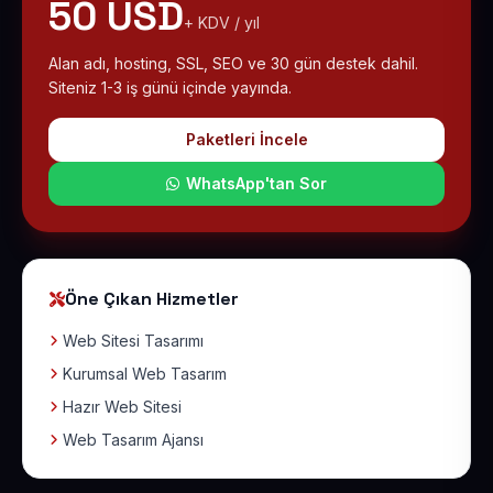
50 USD
+ KDV / yıl
Alan adı, hosting, SSL, SEO ve 30 gün destek dahil.
Siteniz 1-3 iş günü içinde yayında.
Paketleri İncele
WhatsApp'tan Sor
Öne Çıkan Hizmetler
Web Sitesi Tasarımı
Kurumsal Web Tasarım
Hazır Web Sitesi
Web Tasarım Ajansı