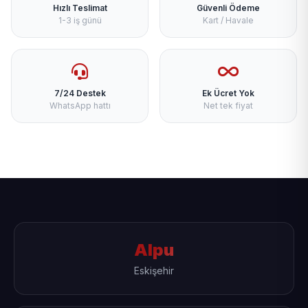
Hızlı Teslimat
Güvenli Ödeme
1-3 iş günü
Kart / Havale
7/24 Destek
Ek Ücret Yok
WhatsApp hattı
Net tek fiyat
Alpu
Eskişehir