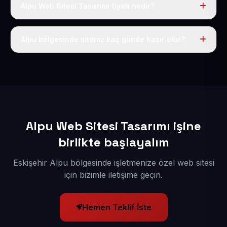
Alpu Web Sitesi Tasarımı fiyatı nedir?
Tek fiyat uygulanır: yıllık 50 USD + KDV. Bu bedele alan
adı, hosting, SSL ve temel SEO da dahildir.
Alpu bölgesinde siteniz kaç günde hazır olur?
İçerikleriniz elimize geçtikten sonra siteniz 1-3 iş günü
içerisinde yayına alınır.
Alpu Web Sitesi Tasarımı işine
birlikte başlayalım
Eskişehir Alpu bölgesinde işletmenize özel web sitesi
için bizimle iletişime geçin.
Hemen Teklif İste