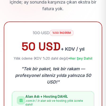
içinde; ay sonunda karşınıza çıkan ekstra bir
fatura yok.
100 USD
%50 İNDİRİM
50 USD
+ KDV / yıl
Yıllık ödeme (KDV %20 dahil değil)
Her Şey Dahil
"Tek bir paket, tek bir rakam —
profesyonel siteniz yılda yalnızca 50
USD!"
Alan Adı + Hosting DAHİL
.com.tr / .tr alan adı ve hosting yıllık ücrete
dahil!