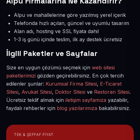
Alpu Firmalarına Ne Kazandırır?
Alpu ve mahallelerine göre yazılmış yerel içerik
Telefonda hızlı açılan, güncel ve uyumlu tasarım
Alan adı, hosting ve SSL fiyata dahil
1-3 iş günü içinde teslim, ilk ay destek ücretsiz
İlgili Paketler ve Sayfalar
Size en uygun çözümü seçmek için
web sitesi
paketlerimizi
gözden geçirebilirsiniz. En çok tercih
edilenler şunlar:
Kurumsal Firma Sitesi
,
E-Ticaret
Sitesi
,
Avukat Sitesi
,
Doktor Sitesi
ve
Restoran Sitesi
.
Ücretsiz teklif almak için
iletişim sayfamıza
yazabilir,
faydalı rehberler için
blog yazılarımıza
bakabilirsiniz.
TEK & ŞEFFAF FIYAT