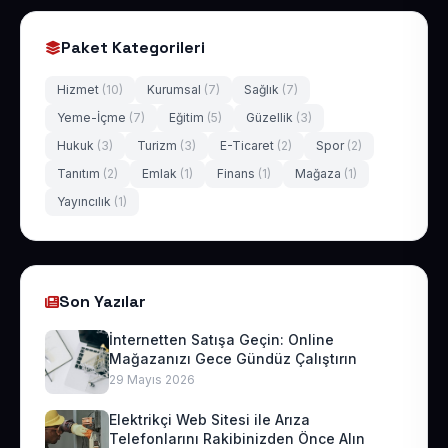
Paket Kategorileri
Hizmet
(10)
Kurumsal
(7)
Sağlık
(7)
Yeme-İçme
(7)
Eğitim
(5)
Güzellik
(3)
Hukuk
(3)
Turizm
(3)
E-Ticaret
(2)
Spor
(2)
Tanıtım
(2)
Emlak
(1)
Finans
(1)
Mağaza
(1)
Yayıncılık
(1)
Son Yazılar
İnternetten Satışa Geçin: Online
Mağazanızı Gece Gündüz Çalıştırın
29 Mayıs 2026
Elektrikçi Web Sitesi ile Arıza
Telefonlarını Rakibinizden Önce Alın