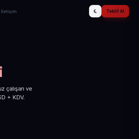
Teklif Al
İletişim
i
uz çalışan ve
USD + KDV.