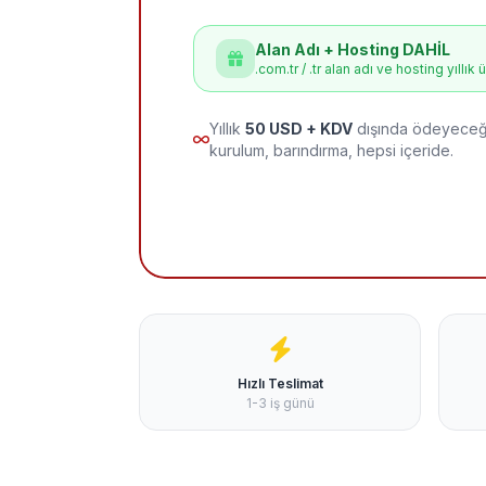
Alan Adı + Hosting DAHİL
.com.tr / .tr alan adı ve hosting yıllık 
Yıllık
50 USD + KDV
dışında ödeyeceği
kurulum, barındırma, hepsi içeride.
Hızlı Teslimat
1-3 iş günü