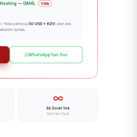
 + Hosting — DAHİL
Yıllık
m. Yılda yalnızca
50 USD + KDV
; alan adı,
rakamın içinde.
WhatsApp'tan Sor
Ek Ücret Yok
Net tek fiyat