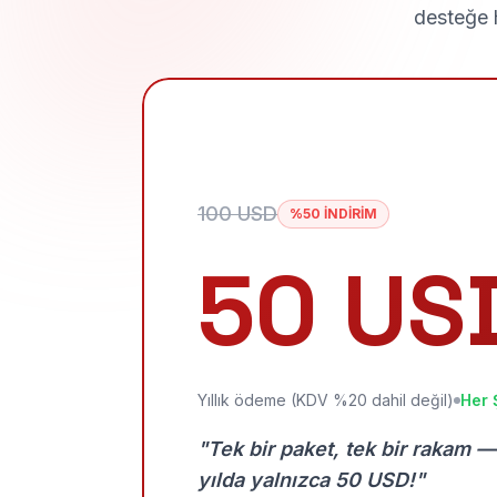
desteğe h
100 USD
%50 İNDİRİM
50 US
Yıllık ödeme (KDV %20 dahil değil)
Her 
"Tek bir paket, tek bir rakam —
yılda yalnızca 50 USD!"