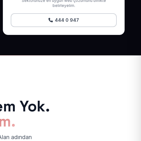
Sektörünüze en uygun web çözümünü birlikte
belirleyelim.
444 0 947
em Yok.
ım.
 Alan adından