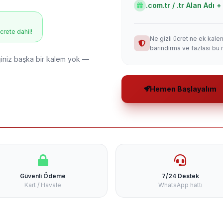
.com.tr / .tr Alan Adı
ücrete dahil!
Ne gizli ücret ne ek kale
barındırma ve fazlası bu 
niz başka bir kalem yok —
Hemen Başlayalım
Güvenli Ödeme
7/24 Destek
Kart / Havale
WhatsApp hattı