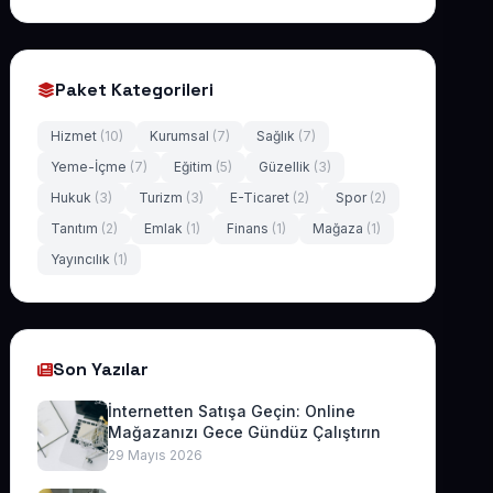
Paket Kategorileri
Hizmet
(10)
Kurumsal
(7)
Sağlık
(7)
Yeme-İçme
(7)
Eğitim
(5)
Güzellik
(3)
Hukuk
(3)
Turizm
(3)
E-Ticaret
(2)
Spor
(2)
Tanıtım
(2)
Emlak
(1)
Finans
(1)
Mağaza
(1)
Yayıncılık
(1)
Son Yazılar
İnternetten Satışa Geçin: Online
Mağazanızı Gece Gündüz Çalıştırın
29 Mayıs 2026