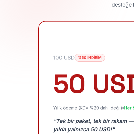
desteğe h
100 USD
%50 İNDİRİM
50 US
Yıllık ödeme (KDV %20 dahil değil)
Her 
"Tek bir paket, tek bir rakam —
yılda yalnızca 50 USD!"