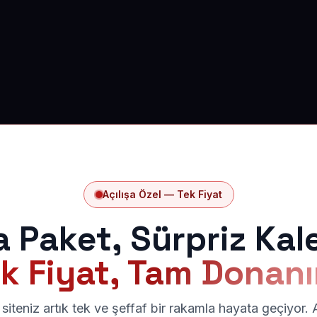
Açılışa Özel — Tek Fiyat
a Paket, Sürpriz Kal
k Fiyat, Tam Donan
siteniz artık tek ve şeffaf bir rakamla hayata geçiyor.