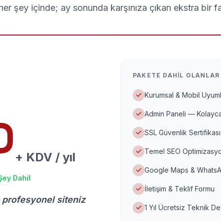
er şey içinde; ay sonunda karşınıza çıkan ekstra bir f
PAKETE DAHIL OLANLAR
Kurumsal & Mobil Uyuml
Admin Paneli — Kolayca
D
SSL Güvenlik Sertifikası
Temel SEO Optimizasyo
+ KDV / yıl
Google Maps & WhatsA
Şey Dahil
İletişim & Teklif Formu
 profesyonel siteniz
1 Yıl Ücretsiz Teknik D