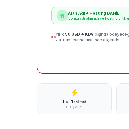
Alan Adı + Hosting DAHİL
.com.tr / .tr alan adı ve hosting yıllık 
Yıllık
50 USD + KDV
dışında ödeyeceği
kurulum, barındırma, hepsi içeride.
Hızlı Teslimat
1-3 iş günü