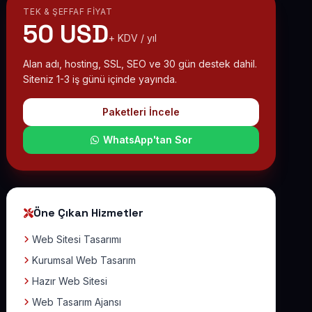
TEK & ŞEFFAF FIYAT
50 USD
+ KDV / yıl
Alan adı, hosting, SSL, SEO ve 30 gün destek dahil.
Siteniz 1-3 iş günü içinde yayında.
Paketleri İncele
WhatsApp'tan Sor
Öne Çıkan Hizmetler
Web Sitesi Tasarımı
Kurumsal Web Tasarım
Hazır Web Sitesi
Web Tasarım Ajansı