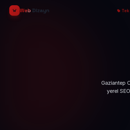
Web
Dizayn
Tek 
Gaziantep O
yerel SEO