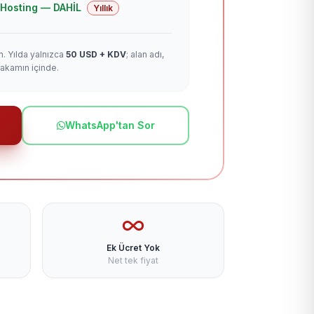
 + Hosting — DAHİL
Yıllık
m. Yılda yalnızca
50 USD + KDV
; alan adı,
rakamın içinde.
WhatsApp'tan Sor
Ek Ücret Yok
Net tek fiyat