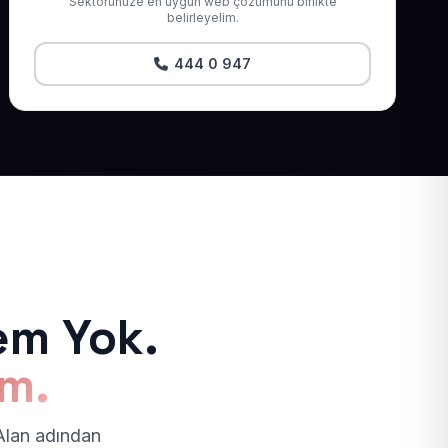
Sektörünüze en uygun web çözümünü birlikte
belirleyelim.
444 0 947
em Yok.
ım.
 Alan adından