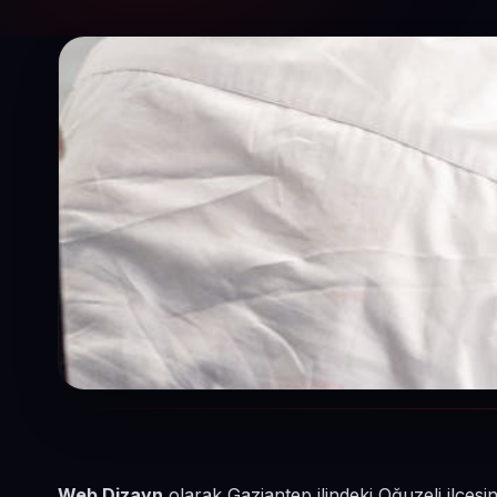
Web Dizayn
olarak Gaziantep ilindeki Oğuzeli ilçesi