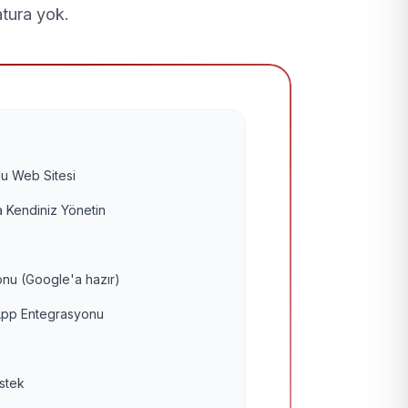
atura yok.
u Web Sitesi
 Kendiniz Yönetin
nu (Google'a hazır)
pp Entegrasyonu
estek