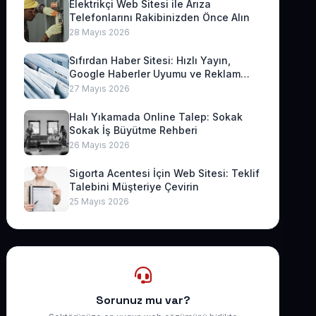
Elektrikçi Web Sitesi ile Arıza
Telefonlarını Rakibinizden Önce Alın
28 Mayıs 2026
Sıfırdan Haber Sitesi: Hızlı Yayın,
Google Haberler Uyumu ve Reklam
Geliri
27 Mayıs 2026
Halı Yıkamada Online Talep: Sokak
Sokak İş Büyütme Rehberi
26 Mayıs 2026
Sigorta Acentesi İçin Web Sitesi: Teklif
Talebini Müşteriye Çevirin
25 Mayıs 2026
Sorunuz mu var?