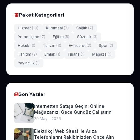
Paket Kategorileri
Hizmet
(10)
Kurumsal
(7)
Sağlık
(7)
Yeme-İçme
(7)
Eğitim
(5)
Güzellik
(3)
Hukuk
(3)
Turizm
(3)
E-Ticaret
(2)
Spor
(2)
Tanıtım
(2)
Emlak
(1)
Finans
(1)
Mağaza
(1)
Yayıncılık
(1)
Son Yazılar
İnternetten Satışa Geçin: Online
Mağazanızı Gece Gündüz Çalıştırın
29 Mayıs 2026
Elektrikçi Web Sitesi ile Arıza
Telefonlarını Rakibinizden Önce Alın