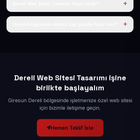
Dereli Web Sitesi Tasarımı fiyatı nedir?
Tek fiyat uygulanır: yıllık 50 USD + KDV. Bu bedele alan
adı, hosting, SSL ve temel SEO da dahildir.
Dereli bölgesinde siteniz kaç günde hazır olur?
İçerikleriniz elimize geçtikten sonra siteniz 1-3 iş günü
içerisinde yayına alınır.
Dereli Web Sitesi Tasarımı işine
birlikte başlayalım
Giresun Dereli bölgesinde işletmenize özel web sitesi
için bizimle iletişime geçin.
Hemen Teklif İste