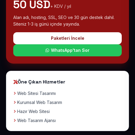
50 USD
+ KDV / yıl
Alan adı, hosting, SSL, SEO ve 30 gün destek dahil.
Siteniz 1-3 iş günü içinde yayında.
Paketleri İncele
WhatsApp'tan Sor
Öne Çıkan Hizmetler
Web Sitesi Tasarımı
Kurumsal Web Tasarım
Hazır Web Sitesi
Web Tasarım Ajansı