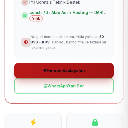
1 Yıl Ücretsiz Teknik Destek
.com.tr / .tr Alan Adı + Hosting — DAHİL
Yıllık
Ne gizli ücret ne ek kalem. Yılda yalnızca
50
USD + KDV
; alan adı, barındırma ve fazlası bu
rakamın içinde.
Hemen Başlayalım
WhatsApp'tan Sor