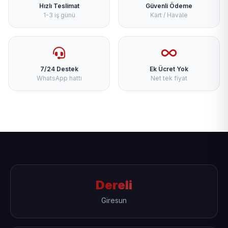
Hızlı Teslimat
Güvenli Ödeme
1-3 iş günü
Kart / Havale
7/24 Destek
Ek Ücret Yok
WhatsApp hattı
Net tek fiyat
Dereli
Giresun