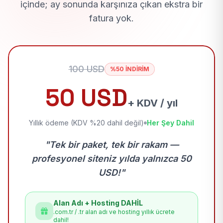
içinde; ay sonunda karşınıza çıkan ekstra bir
fatura yok.
100 USD
%50 İNDİRİM
50 USD
+ KDV / yıl
Yıllık ödeme (KDV %20 dahil değil)
Her Şey Dahil
"Tek bir paket, tek bir rakam —
profesyonel siteniz yılda yalnızca 50
USD!"
Alan Adı + Hosting DAHİL
.com.tr / .tr alan adı ve hosting yıllık ücrete
dahil!