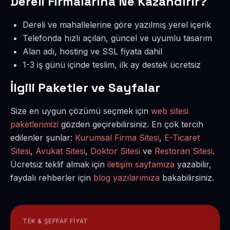
Dereli Firmalarına Ne Kazandırır?
Dereli ve mahallelerine göre yazılmış yerel içerik
Telefonda hızlı açılan, güncel ve uyumlu tasarım
Alan adı, hosting ve SSL fiyata dahil
1-3 iş günü içinde teslim, ilk ay destek ücretsiz
İlgili Paketler ve Sayfalar
Size en uygun çözümü seçmek için
web sitesi
paketlerimizi
gözden geçirebilirsiniz. En çok tercih
edilenler şunlar:
Kurumsal Firma Sitesi
,
E-Ticaret
Sitesi
,
Avukat Sitesi
,
Doktor Sitesi
ve
Restoran Sitesi
.
Ücretsiz teklif almak için
iletişim sayfamıza
yazabilir,
faydalı rehberler için
blog yazılarımıza
bakabilirsiniz.
TEK & ŞEFFAF FIYAT