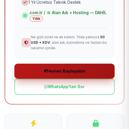
1 Yıl Ücretsiz Teknik Destek
.com.tr / .tr Alan Adı + Hosting — DAHİL
Yıllık
Ne gizli ücret ne ek kalem. Yılda yalnızca
50
USD + KDV
; alan adı, barındırma ve fazlası bu
rakamın içinde.
Hemen Başlayalım
WhatsApp'tan Sor