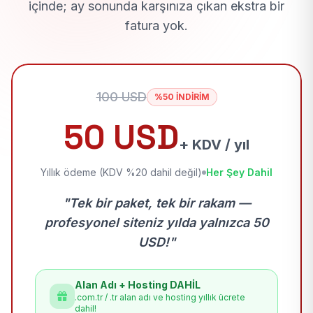
içinde; ay sonunda karşınıza çıkan ekstra bir
fatura yok.
100 USD
%50 İNDİRİM
50 USD
+ KDV / yıl
Yıllık ödeme (KDV %20 dahil değil)
Her Şey Dahil
"Tek bir paket, tek bir rakam —
profesyonel siteniz yılda yalnızca 50
USD!"
Alan Adı + Hosting DAHİL
.com.tr / .tr alan adı ve hosting yıllık ücrete
dahil!