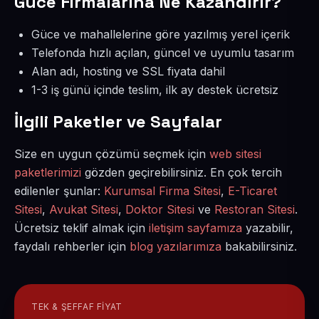
Güce Firmalarına Ne Kazandırır?
Güce ve mahallelerine göre yazılmış yerel içerik
Telefonda hızlı açılan, güncel ve uyumlu tasarım
Alan adı, hosting ve SSL fiyata dahil
1-3 iş günü içinde teslim, ilk ay destek ücretsiz
İlgili Paketler ve Sayfalar
Size en uygun çözümü seçmek için
web sitesi
paketlerimizi
gözden geçirebilirsiniz. En çok tercih
edilenler şunlar:
Kurumsal Firma Sitesi
,
E-Ticaret
Sitesi
,
Avukat Sitesi
,
Doktor Sitesi
ve
Restoran Sitesi
.
Ücretsiz teklif almak için
iletişim sayfamıza
yazabilir,
faydalı rehberler için
blog yazılarımıza
bakabilirsiniz.
TEK & ŞEFFAF FIYAT