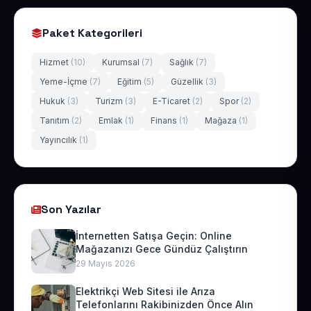
Paket Kategorileri
Hizmet
(10)
Kurumsal
(7)
Sağlık
(7)
Yeme-İçme
(7)
Eğitim
(5)
Güzellik
(3)
Hukuk
(3)
Turizm
(3)
E-Ticaret
(2)
Spor
(2)
Tanıtım
(2)
Emlak
(1)
Finans
(1)
Mağaza
(1)
Yayıncılık
(1)
Son Yazılar
İnternetten Satışa Geçin: Online
Mağazanızı Gece Gündüz Çalıştırın
29 Mayıs 2026
Elektrikçi Web Sitesi ile Arıza
Telefonlarını Rakibinizden Önce Alın