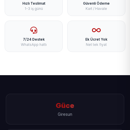
Hızlı Teslimat
Güvenli Ödeme
1-3 iş günü
Kart / Havale
7/24 Destek
Ek Ücret Yok
WhatsApp hattı
Net tek fiyat
Güce
Giresun