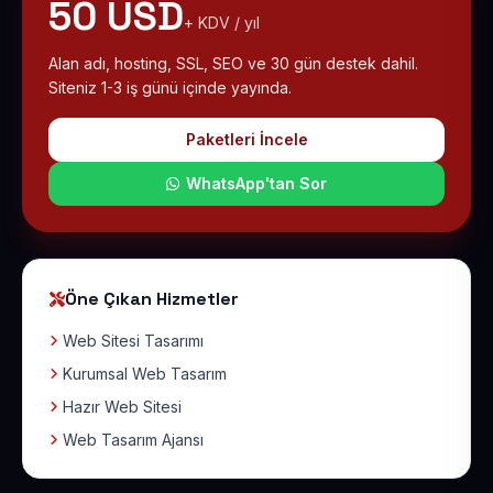
50 USD
+ KDV / yıl
Alan adı, hosting, SSL, SEO ve 30 gün destek dahil.
Siteniz 1-3 iş günü içinde yayında.
Paketleri İncele
WhatsApp'tan Sor
Öne Çıkan Hizmetler
Web Sitesi Tasarımı
Kurumsal Web Tasarım
Hazır Web Sitesi
Web Tasarım Ajansı