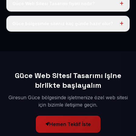
Güce Web Sitesi Tasarımı fiyatı nedir?
Tek fiyat uygulanır: yıllık 50 USD + KDV. Bu bedele alan
adı, hosting, SSL ve temel SEO da dahildir.
Güce bölgesinde siteniz kaç günde hazır olur?
İçerikleriniz elimize geçtikten sonra siteniz 1-3 iş günü
içerisinde yayına alınır.
Güce Web Sitesi Tasarımı işine
birlikte başlayalım
Giresun Güce bölgesinde işletmenize özel web sitesi
için bizimle iletişime geçin.
Hemen Teklif İste