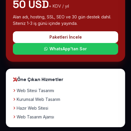
50 USD
+ KDV / yıl
Alan adı, hosting, SSL, SEO ve 30 gün destek dahil.
Siteniz 1-3 iş günü içinde yayında.
Paketleri İncele
WhatsApp'tan Sor
Öne Çıkan Hizmetler
Web Sitesi Tasarımı
Kurumsal Web Tasarım
Hazır Web Sitesi
Web Tasarım Ajansı