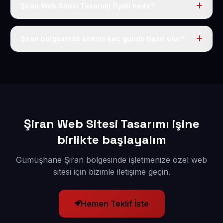
Şiran Web Sitesi Tasarımı fiyatı nedir?
Tek fiyat uygulanır: yıllık 50 USD + KDV. Bu bedele alan
adı, hosting, SSL ve temel SEO da dahildir.
Şiran bölgesinde siteniz kaç günde hazır olur?
İçerikleriniz elimize geçtikten sonra siteniz 1-3 iş günü
içerisinde yayına alınır.
Şiran Web Sitesi Tasarımı işine
birlikte başlayalım
Gümüşhane Şiran bölgesinde işletmenize özel web
sitesi için bizimle iletişime geçin.
Hemen Teklif İste