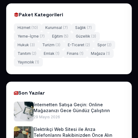
Paket Kategorileri
Hizmet
(10)
Kurumsal
(7)
Sağlık
(7)
Yeme-İçme
(7)
Eğitim
(5)
Güzellik
(3)
Hukuk
(3)
Turizm
(3)
E-Ticaret
(2)
Spor
(2)
Tanıtım
(2)
Emlak
(1)
Finans
(1)
Mağaza
(1)
Yayıncılık
(1)
Son Yazılar
İnternetten Satışa Geçin: Online
Mağazanızı Gece Gündüz Çalıştırın
29 Mayıs 2026
Elektrikçi Web Sitesi ile Arıza
Telefonlarını Rakibinizden Önce Alın