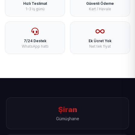
Hızlı Teslimat
Güvenli Ödeme
1-3 iş günü
Kart / Havale
7/24 Destek
Ek Ücret Yok
WhatsApp hattı
Net tek fiyat
Şiran
Gümüşhane