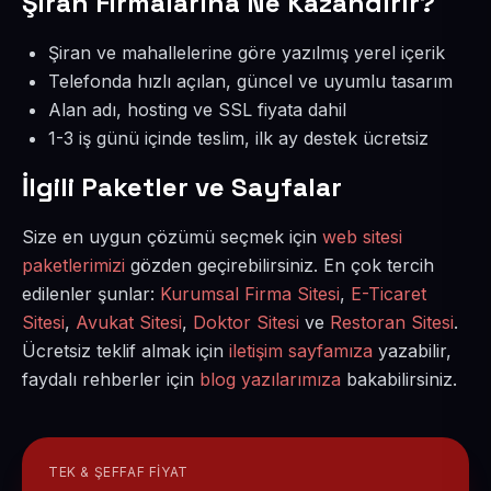
Şiran Firmalarına Ne Kazandırır?
Şiran ve mahallelerine göre yazılmış yerel içerik
Telefonda hızlı açılan, güncel ve uyumlu tasarım
Alan adı, hosting ve SSL fiyata dahil
1-3 iş günü içinde teslim, ilk ay destek ücretsiz
İlgili Paketler ve Sayfalar
Size en uygun çözümü seçmek için
web sitesi
paketlerimizi
gözden geçirebilirsiniz. En çok tercih
edilenler şunlar:
Kurumsal Firma Sitesi
,
E-Ticaret
Sitesi
,
Avukat Sitesi
,
Doktor Sitesi
ve
Restoran Sitesi
.
Ücretsiz teklif almak için
iletişim sayfamıza
yazabilir,
faydalı rehberler için
blog yazılarımıza
bakabilirsiniz.
TEK & ŞEFFAF FIYAT