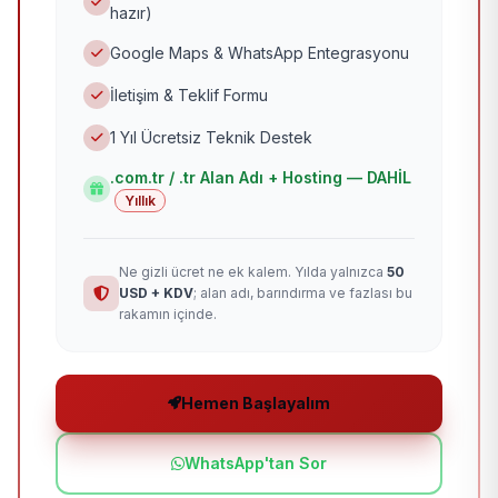
hazır)
Google Maps & WhatsApp Entegrasyonu
İletişim & Teklif Formu
1 Yıl Ücretsiz Teknik Destek
.com.tr / .tr Alan Adı + Hosting — DAHİL
Yıllık
Ne gizli ücret ne ek kalem. Yılda yalnızca
50
USD + KDV
; alan adı, barındırma ve fazlası bu
rakamın içinde.
Hemen Başlayalım
WhatsApp'tan Sor