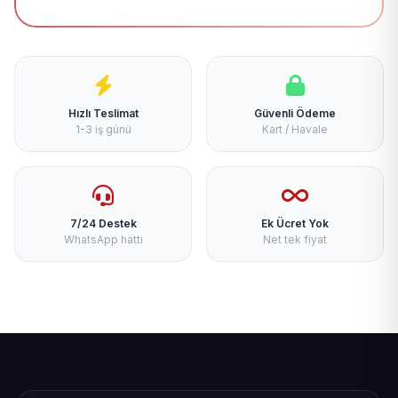
Hızlı Teslimat
Güvenli Ödeme
1-3 iş günü
Kart / Havale
7/24 Destek
Ek Ücret Yok
WhatsApp hattı
Net tek fiyat