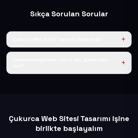
Sıkça Sorulan Sorular
Çukurca Web Sitesi Tasarımı fiyatı nedir?
Tek fiyat uygulanır: yıllık 50 USD + KDV. Bu bedele alan
adı, hosting, SSL ve temel SEO da dahildir.
Çukurca bölgesinde siteniz kaç günde hazır
olur?
İçerikleriniz elimize geçtikten sonra siteniz 1-3 iş günü
içerisinde yayına alınır.
Çukurca Web Sitesi Tasarımı işine
birlikte başlayalım