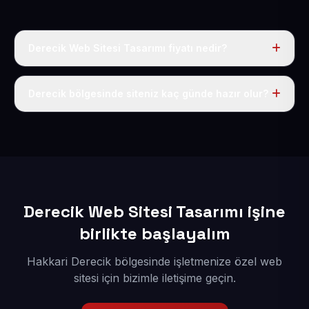
Derecik Web Sitesi Tasarımı fiyatı nedir?
Tek fiyat uygulanır: yıllık 50 USD + KDV. Bu bedele alan
adı, hosting, SSL ve temel SEO da dahildir.
Derecik bölgesinde siteniz kaç günde hazır olur?
İçerikleriniz elimize geçtikten sonra siteniz 1-3 iş günü
içerisinde yayına alınır.
Derecik Web Sitesi Tasarımı işine
birlikte başlayalım
Hakkari Derecik bölgesinde işletmenize özel web
sitesi için bizimle iletişime geçin.