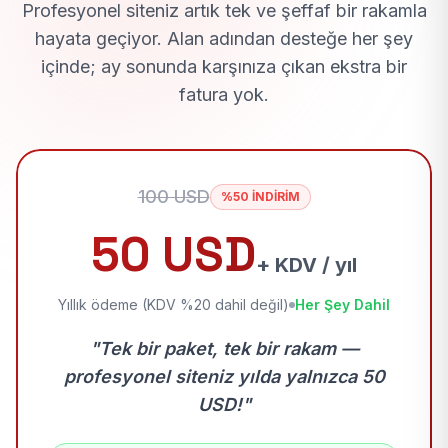
Profesyonel siteniz artık tek ve şeffaf bir rakamla
hayata geçiyor. Alan adından desteğe her şey
içinde; ay sonunda karşınıza çıkan ekstra bir
fatura yok.
100 USD
%50 İNDİRİM
50 USD
+ KDV / yıl
Yıllık ödeme (KDV %20 dahil değil)
Her Şey Dahil
"Tek bir paket, tek bir rakam —
profesyonel siteniz yılda yalnızca 50
USD!"