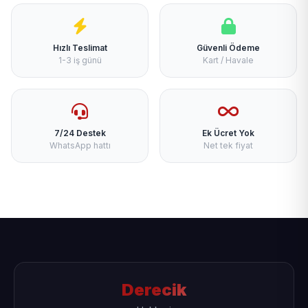
Hızlı Teslimat
Güvenli Ödeme
1-3 iş günü
Kart / Havale
7/24 Destek
Ek Ücret Yok
WhatsApp hattı
Net tek fiyat
Derecik