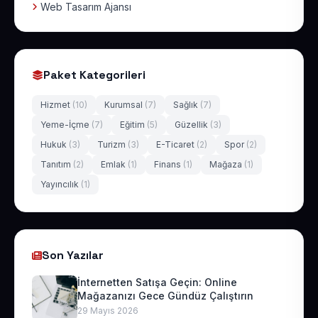
Web Tasarım Ajansı
Paket Kategorileri
Hizmet
(10)
Kurumsal
(7)
Sağlık
(7)
Yeme-İçme
(7)
Eğitim
(5)
Güzellik
(3)
Hukuk
(3)
Turizm
(3)
E-Ticaret
(2)
Spor
(2)
Tanıtım
(2)
Emlak
(1)
Finans
(1)
Mağaza
(1)
Yayıncılık
(1)
Son Yazılar
İnternetten Satışa Geçin: Online
Mağazanızı Gece Gündüz Çalıştırın
29 Mayıs 2026