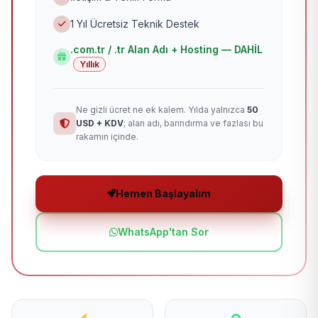
1 Yıl Ücretsiz Teknik Destek
.com.tr / .tr Alan Adı + Hosting — DAHİL
Yıllık
Ne gizli ücret ne ek kalem. Yılda yalnızca
50
USD + KDV
; alan adı, barındırma ve fazlası bu
rakamın içinde.
Hemen Başlayalım
WhatsApp'tan Sor