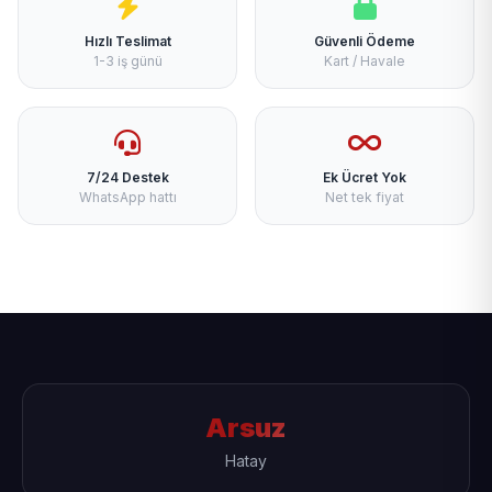
Hızlı Teslimat
Güvenli Ödeme
1-3 iş günü
Kart / Havale
7/24 Destek
Ek Ücret Yok
WhatsApp hattı
Net tek fiyat
Arsuz
Hatay