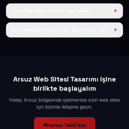
Arsuz Web Sitesi Tasarımı fiyatı nedir?
Tek fiyat uygulanır: yıllık 50 USD + KDV. Bu bedele alan
adı, hosting, SSL ve temel SEO da dahildir.
Arsuz bölgesinde siteniz kaç günde hazır olur?
İçerikleriniz elimize geçtikten sonra siteniz 1-3 iş günü
içerisinde yayına alınır.
Arsuz Web Sitesi Tasarımı işine
birlikte başlayalım
Hatay Arsuz bölgesinde işletmenize özel web sitesi
için bizimle iletişime geçin.
Hemen Teklif İste