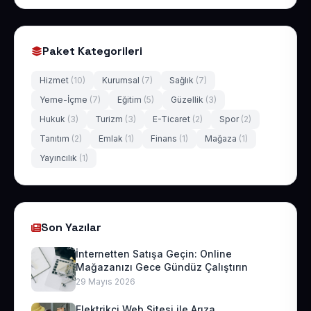
Paket Kategorileri
Hizmet
(10)
Kurumsal
(7)
Sağlık
(7)
Yeme-İçme
(7)
Eğitim
(5)
Güzellik
(3)
Hukuk
(3)
Turizm
(3)
E-Ticaret
(2)
Spor
(2)
Tanıtım
(2)
Emlak
(1)
Finans
(1)
Mağaza
(1)
Yayıncılık
(1)
Son Yazılar
İnternetten Satışa Geçin: Online
Mağazanızı Gece Gündüz Çalıştırın
29 Mayıs 2026
Elektrikçi Web Sitesi ile Arıza