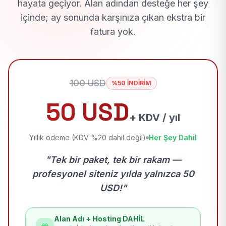
hayata geçiyor. Alan adından desteğe her şey
içinde; ay sonunda karşınıza çıkan ekstra bir
fatura yok.
100 USD
%50 İNDİRİM
50 USD
+ KDV / yıl
Yıllık ödeme (KDV %20 dahil değil)
Her Şey Dahil
"Tek bir paket, tek bir rakam —
profesyonel siteniz yılda yalnızca 50
USD!"
Alan Adı + Hosting DAHİL