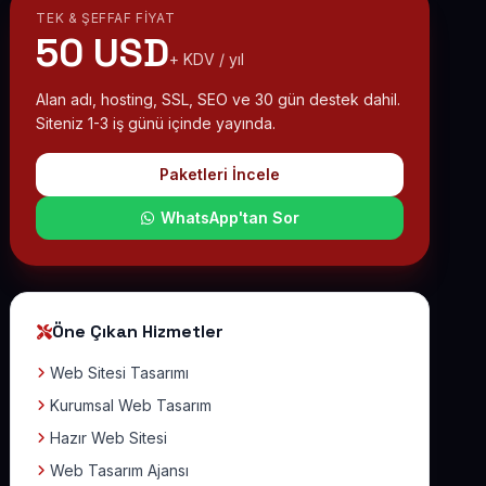
TEK & ŞEFFAF FIYAT
50 USD
+ KDV / yıl
Alan adı, hosting, SSL, SEO ve 30 gün destek dahil.
Siteniz 1-3 iş günü içinde yayında.
Paketleri İncele
WhatsApp'tan Sor
Öne Çıkan Hizmetler
Web Sitesi Tasarımı
Kurumsal Web Tasarım
Hazır Web Sitesi
Web Tasarım Ajansı