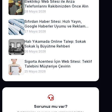
Elektrikçi Web Sitesi ile Arıza
Telefonlarını Rakibinizden Önce Alın
28 Mayıs 2026
Sıfırdan Haber Sitesi: Hızlı Yayın,
Google Haberler Uyumu ve Reklam
Geliri
27 Mayıs 2026
Halı Yıkamada Online Talep: Sokak
Sokak İş Büyütme Rehberi
26 Mayıs 2026
Sigorta Acentesi İçin Web Sitesi: Teklif
Talebini Müşteriye Çevirin
25 Mayıs 2026
Sorunuz mu var?