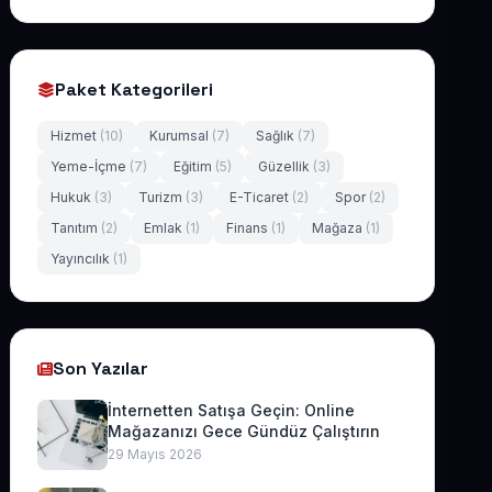
Paket Kategorileri
Hizmet
(10)
Kurumsal
(7)
Sağlık
(7)
Yeme-İçme
(7)
Eğitim
(5)
Güzellik
(3)
Hukuk
(3)
Turizm
(3)
E-Ticaret
(2)
Spor
(2)
Tanıtım
(2)
Emlak
(1)
Finans
(1)
Mağaza
(1)
Yayıncılık
(1)
Son Yazılar
İnternetten Satışa Geçin: Online
Mağazanızı Gece Gündüz Çalıştırın
29 Mayıs 2026