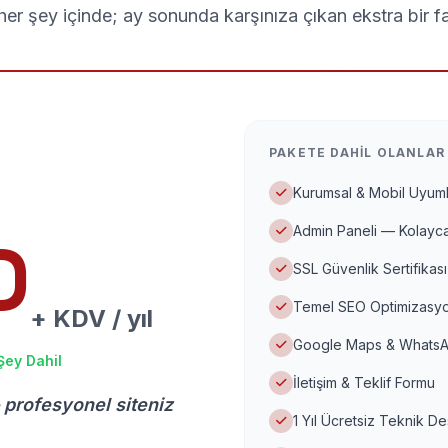
er şey içinde; ay sonunda karşınıza çıkan ekstra bir f
PAKETE DAHIL OLANLAR
Kurumsal & Mobil Uyuml
Admin Paneli — Kolayca
D
SSL Güvenlik Sertifikası
Temel SEO Optimizasyo
+ KDV / yıl
Google Maps & WhatsA
Şey Dahil
İletişim & Teklif Formu
 profesyonel siteniz
1 Yıl Ücretsiz Teknik D