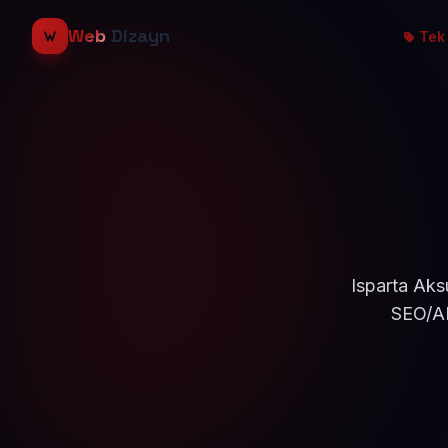
Web
Dizayn
Tek 
Isparta Aks
SEO/AE