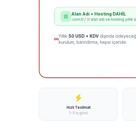
Alan Adı + Hosting DAHİL
.com.tr / .tr alan adı ve hosting yıllık 
Yıllık
50 USD + KDV
dışında ödeyeceği
kurulum, barındırma, hepsi içeride.
Hızlı Teslimat
1-3 iş günü