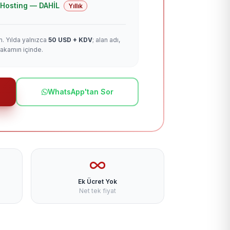
 + Hosting — DAHİL
Yıllık
m. Yılda yalnızca
50 USD + KDV
; alan adı,
rakamın içinde.
WhatsApp'tan Sor
Ek Ücret Yok
Net tek fiyat