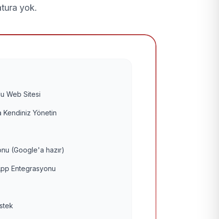
atura yok.
u Web Sitesi
 Kendiniz Yönetin
nu (Google'a hazır)
pp Entegrasyonu
estek