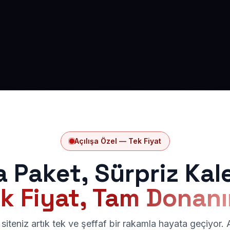
Açılışa Özel — Tek Fiyat
a Paket, Sürpriz Kal
k Fiyat, Tam Donan
siteniz artık tek ve şeffaf bir rakamla hayata geçiyor.