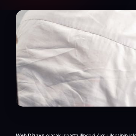
Web Dizayn
olarak Isparta ilindeki Aksu ilçesinin i