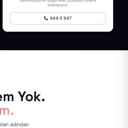
Sektörünüze en uygun web çözümünü birlikte
belirleyelim.
444 0 947
em Yok.
ım.
 Alan adından