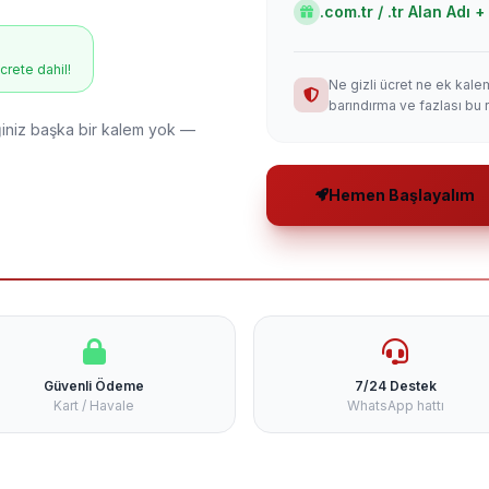
.com.tr / .tr Alan Adı
ücrete dahil!
Ne gizli ücret ne ek kale
barındırma ve fazlası bu 
niz başka bir kalem yok —
Hemen Başlayalım
Güvenli Ödeme
7/24 Destek
Kart / Havale
WhatsApp hattı