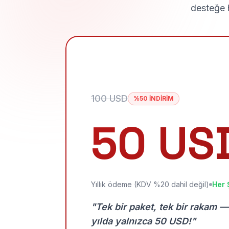
desteğe h
100 USD
%50 İNDİRİM
50 US
Yıllık ödeme (KDV %20 dahil değil)
Her 
"Tek bir paket, tek bir rakam —
yılda yalnızca 50 USD!"