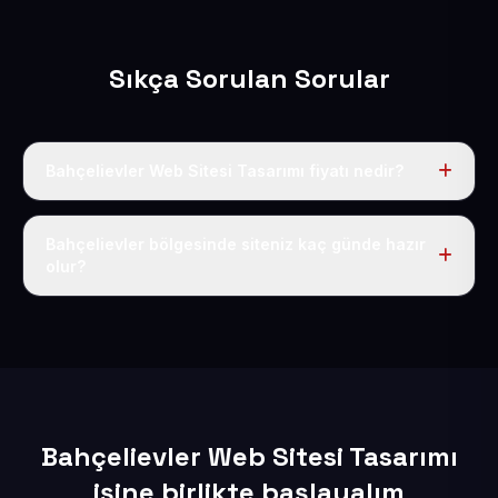
Sıkça Sorulan Sorular
Bahçelievler Web Sitesi Tasarımı fiyatı nedir?
Tek fiyat uygulanır: yıllık 50 USD + KDV. Bu bedele alan
adı, hosting, SSL ve temel SEO da dahildir.
Bahçelievler bölgesinde siteniz kaç günde hazır
olur?
İçerikleriniz elimize geçtikten sonra siteniz 1-3 iş günü
içerisinde yayına alınır.
Bahçelievler Web Sitesi Tasarımı
işine birlikte başlayalım