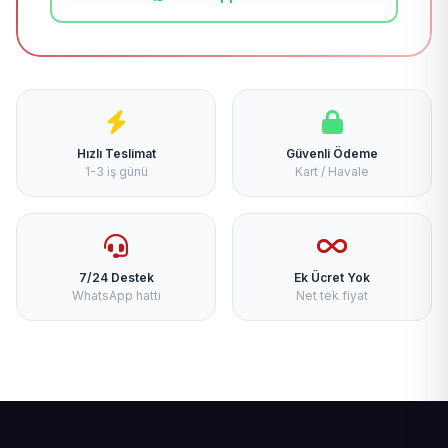
Hızlı Teslimat
Güvenli Ödeme
1-3 iş günü
Kart / Havale
7/24 Destek
Ek Ücret Yok
WhatsApp hattı
Net tek fiyat