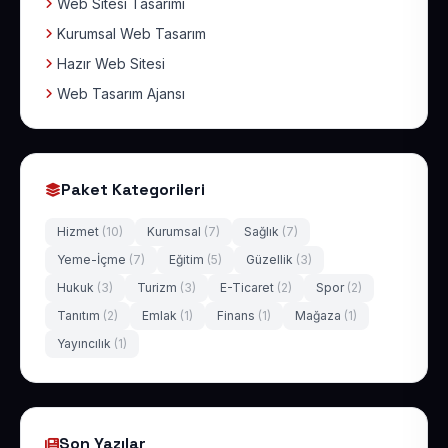
Web Sitesi Tasarımı
Kurumsal Web Tasarım
Hazır Web Sitesi
Web Tasarım Ajansı
Paket Kategorileri
Hizmet
(10)
Kurumsal
(7)
Sağlık
(7)
Yeme-İçme
(7)
Eğitim
(5)
Güzellik
(3)
Hukuk
(3)
Turizm
(3)
E-Ticaret
(2)
Spor
(2)
Tanıtım
(2)
Emlak
(1)
Finans
(1)
Mağaza
(1)
Yayıncılık
(1)
Son Yazılar