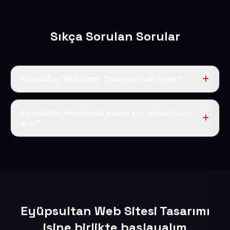
Sıkça Sorulan Sorular
Eyüpsultan Web Sitesi Tasarımı fiyatı nedir?
Tek fiyat uygulanır: yıllık 50 USD + KDV. Bu bedele alan
adı, hosting, SSL ve temel SEO da dahildir.
Eyüpsultan bölgesinde siteniz kaç günde hazır
olur?
İçerikleriniz elimize geçtikten sonra siteniz 1-3 iş günü
içerisinde yayına alınır.
Eyüpsultan Web Sitesi Tasarımı
işine birlikte başlayalım