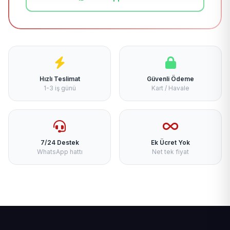
Hızlı Teslimat
Güvenli Ödeme
1-3 iş günü
Kart / Havale
7/24 Destek
Ek Ücret Yok
WhatsApp hattı
Net tek fiyat