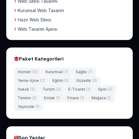
Web Sitesi Tasarımı
Kurumsal Web Tasarım
Hazır Web Sitesi
Web Tasarım Ajansı
Paket Kategorileri
Hizmet
(10)
Kurumsal
(7)
Sağlık
(7)
Yeme-İçme
(7)
Eğitim
(5)
Güzellik
(3)
Hukuk
(3)
Turizm
(3)
E-Ticaret
(2)
Spor
(2)
Tanıtım
(2)
Emlak
(1)
Finans
(1)
Mağaza
(1)
Yayıncılık
(1)
Son Yazılar