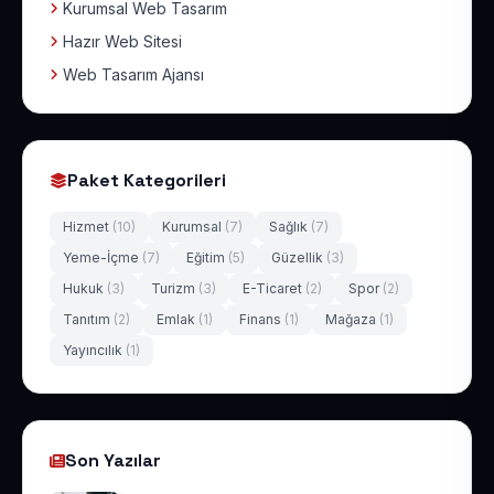
Kurumsal Web Tasarım
Hazır Web Sitesi
Web Tasarım Ajansı
Paket Kategorileri
Hizmet
(10)
Kurumsal
(7)
Sağlık
(7)
Yeme-İçme
(7)
Eğitim
(5)
Güzellik
(3)
Hukuk
(3)
Turizm
(3)
E-Ticaret
(2)
Spor
(2)
Tanıtım
(2)
Emlak
(1)
Finans
(1)
Mağaza
(1)
Yayıncılık
(1)
Son Yazılar