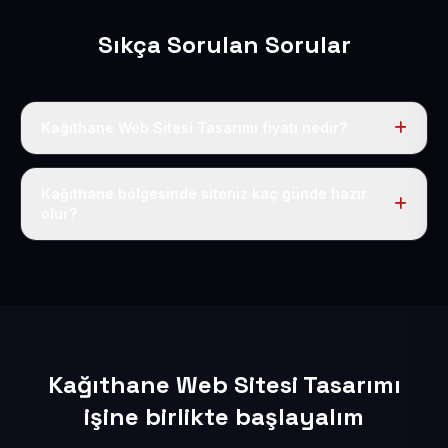
Sıkça Sorulan Sorular
Kağıthane Web Sitesi Tasarımı fiyatı nedir?
Tek fiyat uygulanır: yıllık 50 USD + KDV. Bu bedele alan
adı, hosting, SSL ve temel SEO da dahildir.
Kağıthane bölgesinde siteniz kaç günde hazır
olur?
İçerikleriniz elimize geçtikten sonra siteniz 1-3 iş günü
içerisinde yayına alınır.
Kağıthane Web Sitesi Tasarımı
işine birlikte başlayalım