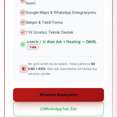
hazır)
Google Maps & WhatsApp Entegrasyonu
İletişim & Teklif Formu
1 Yıl Ücretsiz Teknik Destek
.com.tr / .tr Alan Adı + Hosting — DAHİL
Yıllık
Ne gizli ücret ne ek kalem. Yılda yalnızca
50
USD + KDV
; alan adı, barındırma ve fazlası bu
rakamın içinde.
Hemen Başlayalım
WhatsApp'tan Sor