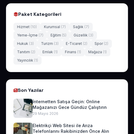
Paket Kategorileri
Hizmet
(10)
Kurumsal
(7)
Sağlık
(7)
Yeme-İçme
(7)
Eğitim
(5)
Güzellik
(3)
Hukuk
(3)
Turizm
(3)
E-Ticaret
(2)
Spor
(2)
Tanıtım
(2)
Emlak
(1)
Finans
(1)
Mağaza
(1)
Yayıncılık
(1)
Son Yazılar
İnternetten Satışa Geçin: Online
Mağazanızı Gece Gündüz Çalıştırın
29 Mayıs 2026
Elektrikçi Web Sitesi ile Arıza
Telefonlarını Rakibinizden Önce Alın