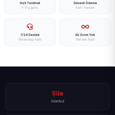
Hızlı Teslimat
Güvenli Ödeme
1-3 iş günü
Kart / Havale
7/24 Destek
Ek Ücret Yok
WhatsApp hattı
Net tek fiyat
Şile
İstanbul