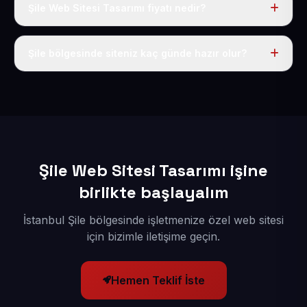
Şile Web Sitesi Tasarımı fiyatı nedir?
Tek fiyat uygulanır: yıllık 50 USD + KDV. Bu bedele alan
adı, hosting, SSL ve temel SEO da dahildir.
Şile bölgesinde siteniz kaç günde hazır olur?
İçerikleriniz elimize geçtikten sonra siteniz 1-3 iş günü
içerisinde yayına alınır.
Şile Web Sitesi Tasarımı işine
birlikte başlayalım
İstanbul Şile bölgesinde işletmenize özel web sitesi
için bizimle iletişime geçin.
Hemen Teklif İste