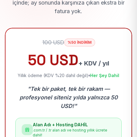
içinde; ay sonunda karşınıza çıkan ekstra bir
fatura yok.
100 USD
%50 İNDİRİM
50 USD
+ KDV / yıl
Yıllık ödeme (KDV %20 dahil değil)
Her Şey Dahil
"Tek bir paket, tek bir rakam —
profesyonel siteniz yılda yalnızca 50
USD!"
Alan Adı + Hosting DAHİL
.com.tr / .tr alan adı ve hosting yıllık ücrete
dahil!