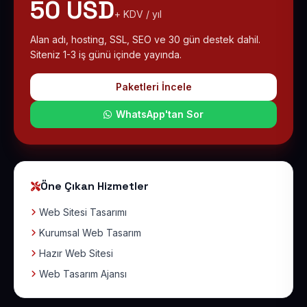
50 USD
+ KDV / yıl
Alan adı, hosting, SSL, SEO ve 30 gün destek dahil.
Siteniz 1-3 iş günü içinde yayında.
Paketleri İncele
WhatsApp'tan Sor
Öne Çıkan Hizmetler
Web Sitesi Tasarımı
Kurumsal Web Tasarım
Hazır Web Sitesi
Web Tasarım Ajansı