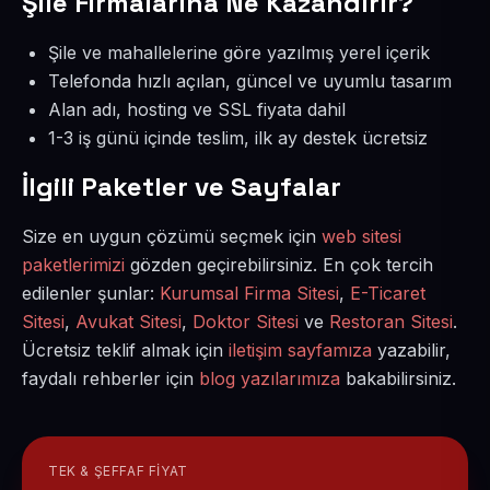
Şile Firmalarına Ne Kazandırır?
Şile ve mahallelerine göre yazılmış yerel içerik
Telefonda hızlı açılan, güncel ve uyumlu tasarım
Alan adı, hosting ve SSL fiyata dahil
1-3 iş günü içinde teslim, ilk ay destek ücretsiz
İlgili Paketler ve Sayfalar
Size en uygun çözümü seçmek için
web sitesi
paketlerimizi
gözden geçirebilirsiniz. En çok tercih
edilenler şunlar:
Kurumsal Firma Sitesi
,
E-Ticaret
Sitesi
,
Avukat Sitesi
,
Doktor Sitesi
ve
Restoran Sitesi
.
Ücretsiz teklif almak için
iletişim sayfamıza
yazabilir,
faydalı rehberler için
blog yazılarımıza
bakabilirsiniz.
TEK & ŞEFFAF FIYAT