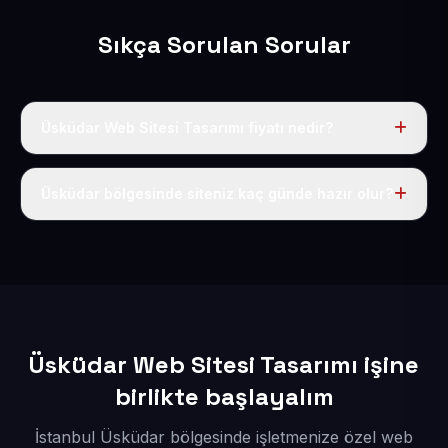
Sıkça Sorulan Sorular
Üsküdar Web Sitesi Tasarımı fiyatı nedir?
Tek fiyat uygulanır: yıllık 50 USD + KDV. Bu bedele alan
adı, hosting, SSL ve temel SEO da dahildir.
Üsküdar bölgesinde siteniz kaç günde hazır olur?
İçerikleriniz elimize geçtikten sonra siteniz 1-3 iş günü
içerisinde yayına alınır.
Üsküdar Web Sitesi Tasarımı işine
birlikte başlayalım
İstanbul Üsküdar bölgesinde işletmenize özel web