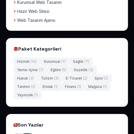
Kurumsal Web Tasarım
Hazır Web Sitesi
Web Tasarım Ajansı
Paket Kategorileri
Hizmet
(10)
Kurumsal
(7)
Sağlık
(7)
Yeme-İçme
(7)
Eğitim
(5)
Güzellik
(3)
Hukuk
(3)
Turizm
(3)
E-Ticaret
(2)
Spor
(2)
Tanıtım
(2)
Emlak
(1)
Finans
(1)
Mağaza
(1)
Yayıncılık
(1)
Son Yazılar