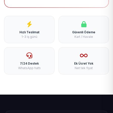
Hızlı Teslimat
Güvenli Ödeme
1-3 iş günü
Kart / Havale
7/24 Destek
Ek Ücret Yok
WhatsApp hattı
Net tek fiyat