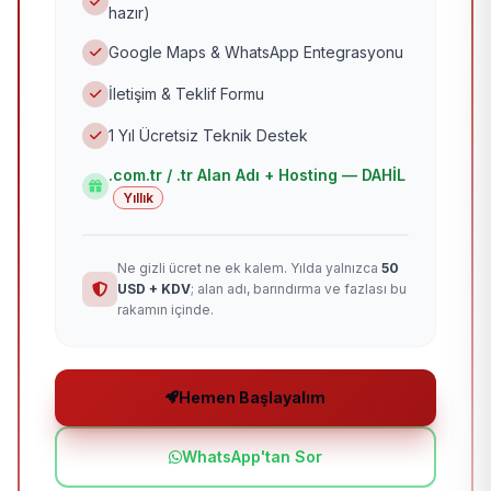
hazır)
Google Maps & WhatsApp Entegrasyonu
İletişim & Teklif Formu
1 Yıl Ücretsiz Teknik Destek
.com.tr / .tr Alan Adı + Hosting — DAHİL
Yıllık
Ne gizli ücret ne ek kalem. Yılda yalnızca
50
USD + KDV
; alan adı, barındırma ve fazlası bu
rakamın içinde.
Hemen Başlayalım
WhatsApp'tan Sor