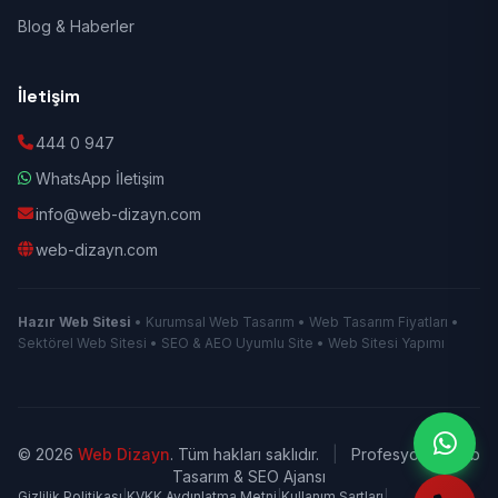
Blog & Haberler
İletişim
444 0 947
WhatsApp İletişim
info@web-dizayn.com
web-dizayn.com
Hazır Web Sitesi
• Kurumsal Web Tasarım • Web Tasarım Fiyatları •
Sektörel Web Sitesi • SEO & AEO Uyumlu Site • Web Sitesi Yapımı
© 2026
Web Dizayn
. Tüm hakları saklıdır.
|
Profesyonel Web
Tasarım & SEO Ajansı
Gizlilik Politikası
|
KVKK Aydınlatma Metni
|
Kullanım Şartları
|