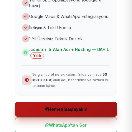
hazır)
Google Maps & WhatsApp Entegrasyonu
İletişim & Teklif Formu
1 Yıl Ücretsiz Teknik Destek
.com.tr / .tr Alan Adı + Hosting — DAHİL
Yıllık
Ne gizli ücret ne ek kalem. Yılda yalnızca
50
USD + KDV
; alan adı, barındırma ve fazlası bu
rakamın içinde.
Hemen Başlayalım
WhatsApp'tan Sor