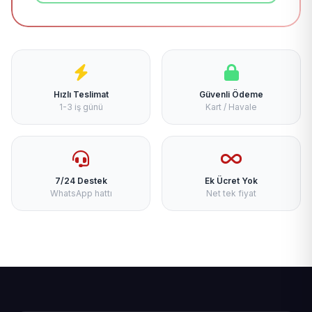
Hızlı Teslimat
Güvenli Ödeme
1-3 iş günü
Kart / Havale
7/24 Destek
Ek Ücret Yok
WhatsApp hattı
Net tek fiyat