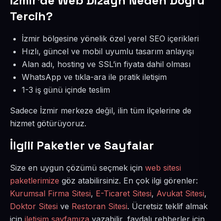
İzmir’de Web Dizayn Neden Doğru
Tercih?
İzmir bölgesine yönelik özel yerel SEO içerikleri
Hızlı, güncel ve mobil uyumlu tasarım anlayışı
Alan adı, hosting ve SSL’in fiyata dahil olması
WhatsApp ve tıkla-ara ile pratik iletişim
1-3 iş günü içinde teslim
Sadece İzmir merkeze değil, ilin tüm ilçelerine de
hizmet götürüyoruz.
İlgili Paketler ve Sayfalar
Size en uygun çözümü seçmek için
web sitesi
paketlerimize
göz atabilirsiniz. En çok ilgi görenler:
Kurumsal Firma Sitesi
,
E-Ticaret Sitesi
,
Avukat Sitesi
,
Doktor Sitesi
ve
Restoran Sitesi
. Ücretsiz teklif almak
için
iletişim sayfamıza
yazabilir, faydalı rehberler için