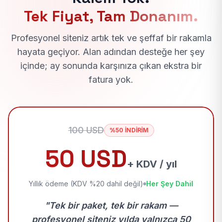
Tek Fiyat, Tam Donanım.
Profesyonel siteniz artık tek ve şeffaf bir rakamla
hayata geçiyor. Alan adından desteğe her şey
içinde; ay sonunda karşınıza çıkan ekstra bir
fatura yok.
100 USD
%50 İNDİRİM
50 USD
+ KDV / yıl
Yıllık ödeme (KDV %20 dahil değil)
Her Şey Dahil
"Tek bir paket, tek bir rakam —
profesyonel siteniz yılda yalnızca 50