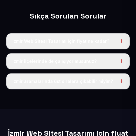
Sıkça Sorulan Sorular
İzmir Web Sitesi Tasarımı için fiyat ne kadar?
İzmir dahil Türkiye’nin her yerinde geçerli yıllık tek
fiyatımız 50 USD + KDV’dir. Alan adı, hosting, SSL ve
İzmir ilçelerinde de çalışıyor musunuz?
temel SEO bu fiyatın içindedir.
Elbette; İzmir iline bağlı bütün ilçelere uzaktan ve
eksiksiz şekilde hizmet sunuyoruz.
İzmir aramalarında üst sıralara çıkabilir miyim?
Sitenizi İzmir odaklı yerel SEO ve AEO içerikleriyle
kuruyoruz; böylece bölgesel aramalarda daha kolay
bulunur hale gelirsiniz.
İzmir Web Sitesi Tasarımı için fiyat