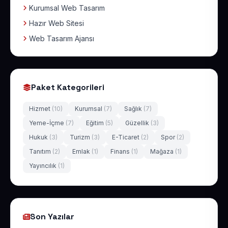
Kurumsal Web Tasarım
Hazır Web Sitesi
Web Tasarım Ajansı
Paket Kategorileri
Hizmet
(10)
Kurumsal
(7)
Sağlık
(7)
Yeme-İçme
(7)
Eğitim
(5)
Güzellik
(3)
Hukuk
(3)
Turizm
(3)
E-Ticaret
(2)
Spor
(2)
Tanıtım
(2)
Emlak
(1)
Finans
(1)
Mağaza
(1)
Yayıncılık
(1)
Son Yazılar