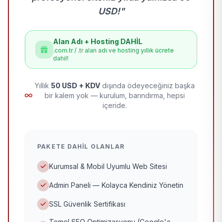
USD!"
Alan Adı + Hosting DAHİL
.com.tr / .tr alan adı ve hosting yıllık ücrete
dahil!
Yıllık
50 USD + KDV
dışında ödeyeceğiniz başka
bir kalem yok — kurulum, barındırma, hepsi
içeride.
PAKETE DAHIL OLANLAR
Kurumsal & Mobil Uyumlu Web Sitesi
Admin Paneli — Kolayca Kendiniz Yönetin
SSL Güvenlik Sertifikası
Temel SEO Optimizasyonu (Google'a