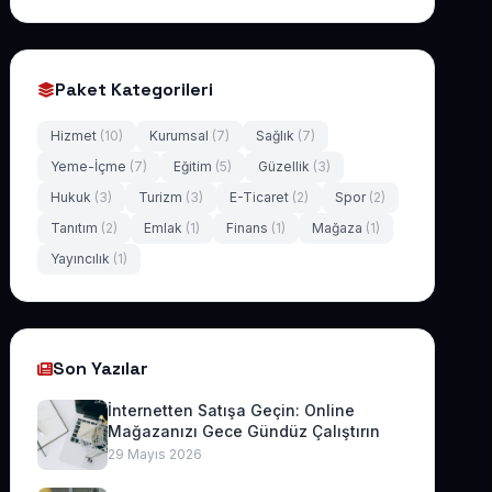
Paket Kategorileri
Hizmet
(10)
Kurumsal
(7)
Sağlık
(7)
Yeme-İçme
(7)
Eğitim
(5)
Güzellik
(3)
Hukuk
(3)
Turizm
(3)
E-Ticaret
(2)
Spor
(2)
Tanıtım
(2)
Emlak
(1)
Finans
(1)
Mağaza
(1)
Yayıncılık
(1)
Son Yazılar
İnternetten Satışa Geçin: Online
Mağazanızı Gece Gündüz Çalıştırın
29 Mayıs 2026