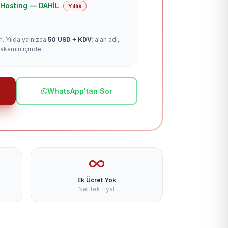
 + Hosting — DAHİL
Yıllık
m. Yılda yalnızca
50 USD + KDV
; alan adı,
rakamın içinde.
WhatsApp'tan Sor
Ek Ücret Yok
Net tek fiyat