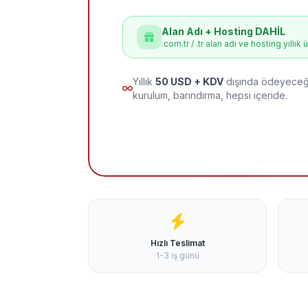
Alan Adı + Hosting DAHİL
.com.tr / .tr alan adı ve hosting yıllık 
Yıllık
50 USD + KDV
dışında ödeyeceği
kurulum, barındırma, hepsi içeride.
Hızlı Teslimat
1-3 iş günü