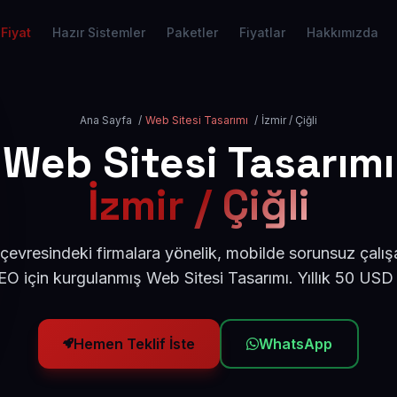
Fiyat
Hazır Sistemler
Paketler
Fiyatlar
Hakkımızda
Ana Sayfa
/
Web Sitesi Tasarımı
/
İzmir / Çiğli
Web Sitesi Tasarımı
İzmir / Çiğli
i çevresindeki firmalara yönelik, mobilde sorunsuz çalış
O için kurgulanmış Web Sitesi Tasarımı. Yıllık 50 USD
Hemen Teklif İste
WhatsApp