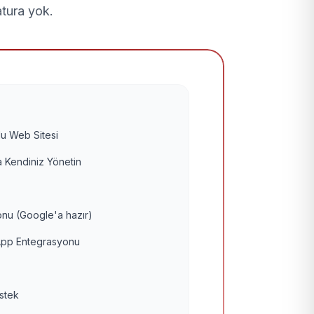
atura yok.
u Web Sitesi
 Kendiniz Yönetin
nu (Google'a hazır)
pp Entegrasyonu
estek