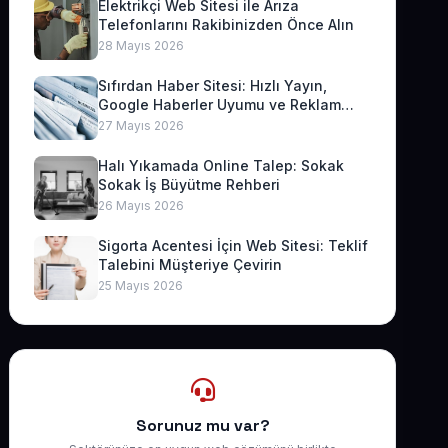
Elektrikçi Web Sitesi ile Arıza
Telefonlarını Rakibinizden Önce Alın
28 Mayıs 2026
Sıfırdan Haber Sitesi: Hızlı Yayın,
Google Haberler Uyumu ve Reklam
Geliri
27 Mayıs 2026
Halı Yıkamada Online Talep: Sokak
Sokak İş Büyütme Rehberi
26 Mayıs 2026
Sigorta Acentesi İçin Web Sitesi: Teklif
Talebini Müşteriye Çevirin
25 Mayıs 2026
Sorunuz mu var?