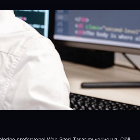
etmelerine profesyonel Web Sitesi Tasarımı veriyoruz. Çiğli