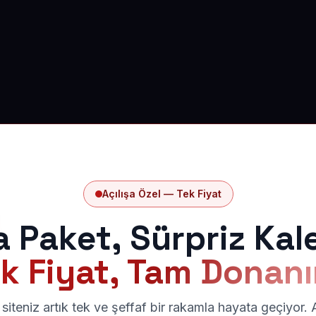
Açılışa Özel — Tek Fiyat
a Paket, Sürpriz Kal
k Fiyat, Tam Donan
siteniz artık tek ve şeffaf bir rakamla hayata geçiyor.