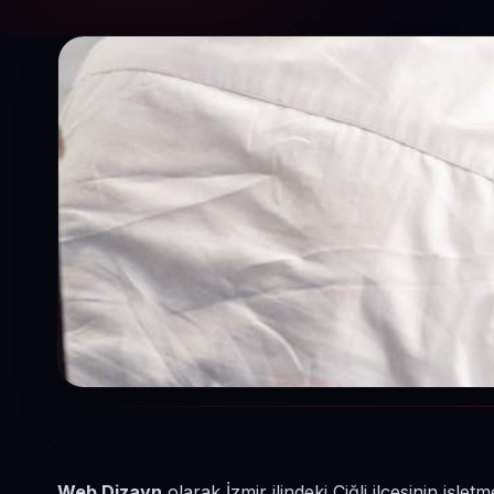
Web Dizayn
olarak İzmir ilindeki Çiğli ilçesinin işl