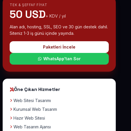
TEK & ŞEFFAF FIYAT
50 USD
+ KDV / yıl
Alan adı, hosting, SSL, SEO ve 30 gün destek dahil.
Siteniz 1-3 iş günü içinde yayında.
Paketleri İncele
WhatsApp'tan Sor
Öne Çıkan Hizmetler
Web Sitesi Tasarımı
Kurumsal Web Tasarım
Hazır Web Sitesi
Web Tasarım Ajansı