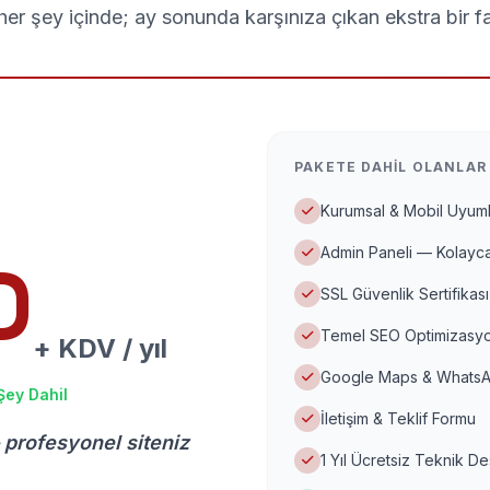
er şey içinde; ay sonunda karşınıza çıkan ekstra bir f
PAKETE DAHIL OLANLAR
Kurumsal & Mobil Uyuml
Admin Paneli — Kolayca
D
SSL Güvenlik Sertifikası
Temel SEO Optimizasyo
+ KDV / yıl
Google Maps & WhatsA
Şey Dahil
İletişim & Teklif Formu
 profesyonel siteniz
1 Yıl Ücretsiz Teknik D