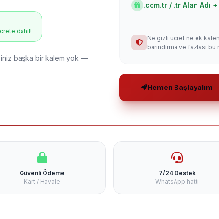
.com.tr / .tr Alan Adı
ücrete dahil!
Ne gizli ücret ne ek kale
barındırma ve fazlası bu 
niz başka bir kalem yok —
Hemen Başlayalım
Güvenli Ödeme
7/24 Destek
Kart / Havale
WhatsApp hattı