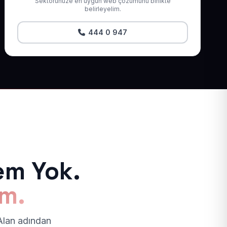
Sektörünüze en uygun web çözümünü birlikte
belirleyelim.
444 0 947
em Yok.
ım.
 Alan adından