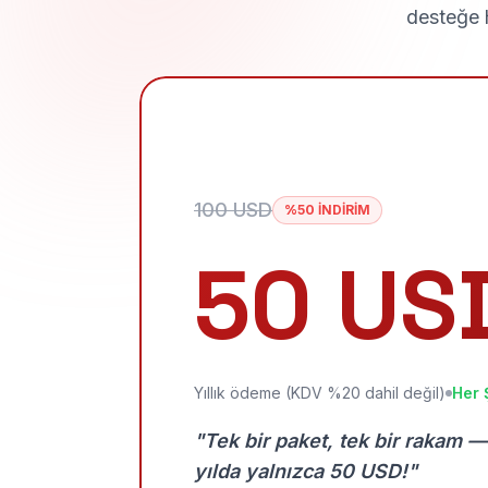
desteğe h
100 USD
%50 İNDİRİM
50 US
Yıllık ödeme (KDV %20 dahil değil)
Her 
"Tek bir paket, tek bir rakam —
yılda yalnızca 50 USD!"