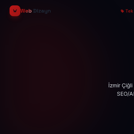
Web
Dizayn
Tek 
İzmir Çiğl
SEO/AE