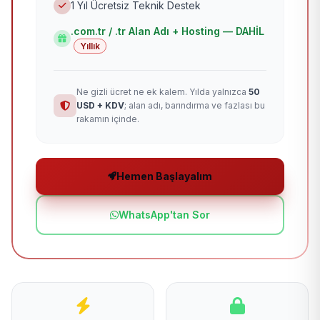
1 Yıl Ücretsiz Teknik Destek
.com.tr / .tr Alan Adı + Hosting — DAHİL
Yıllık
Ne gizli ücret ne ek kalem. Yılda yalnızca
50
USD + KDV
; alan adı, barındırma ve fazlası bu
rakamın içinde.
Hemen Başlayalım
WhatsApp'tan Sor