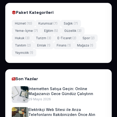
Paket Kategorileri
Hizmet
(10)
Kurumsal
(7)
Sağlık
(7)
Yeme-İçme
(7)
Eğitim
(5)
Güzellik
(3)
Hukuk
(3)
Turizm
(3)
E-Ticaret
(2)
Spor
(2)
Tanıtım
(2)
Emlak
(1)
Finans
(1)
Mağaza
(1)
Yayıncılık
(1)
Son Yazılar
İnternetten Satışa Geçin: Online
Mağazanızı Gece Gündüz Çalıştırın
29 Mayıs 2026
Elektrikçi Web Sitesi ile Arıza
Telefonlarını Rakibinizden Önce Alın