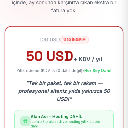
içinde; ay sonunda karşınıza çıkan ekstra bir
fatura yok.
100 USD
%50 İNDİRİM
50 USD
+ KDV / yıl
Yıllık ödeme (KDV %20 dahil değil)
Her Şey Dahil
"Tek bir paket, tek bir rakam —
profesyonel siteniz yılda yalnızca 50
USD!"
Alan Adı + Hosting DAHİL
.com.tr / .tr alan adı ve hosting yıllık ücrete
dahil!