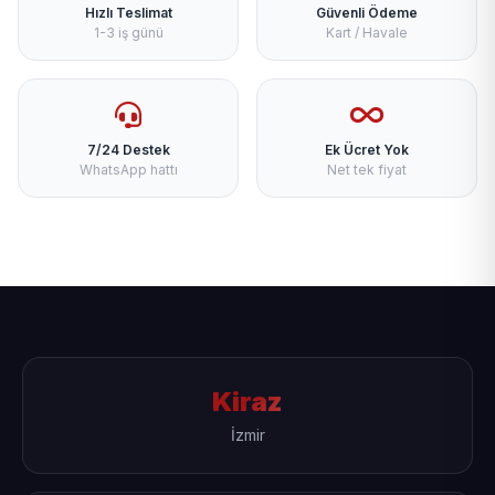
Hızlı Teslimat
Güvenli Ödeme
1-3 iş günü
Kart / Havale
7/24 Destek
Ek Ücret Yok
WhatsApp hattı
Net tek fiyat
Kiraz
İzmir