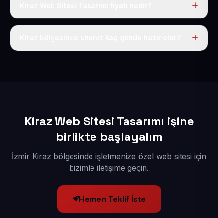
Kiraz Web Sitesi Tasarımı fiyatı nedir?
Tek fiyat uygulanır: yıllık 50 USD + KDV. Bu bedele alan
adı, hosting, SSL ve temel SEO da dahildir.
Kiraz bölgesinde siteniz kaç günde hazır olur?
İçerikleriniz elimize geçtikten sonra siteniz 1-3 iş günü
içerisinde yayına alınır.
Kiraz Web Sitesi Tasarımı işine
birlikte başlayalım
İzmir Kiraz bölgesinde işletmenize özel web sitesi için
bizimle iletişime geçin.
Hemen Teklif İste