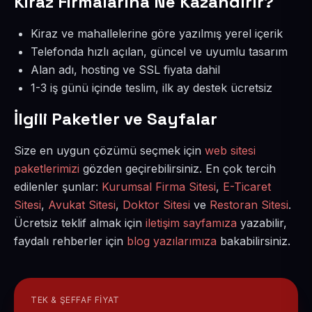
Kiraz Firmalarına Ne Kazandırır?
Kiraz ve mahallelerine göre yazılmış yerel içerik
Telefonda hızlı açılan, güncel ve uyumlu tasarım
Alan adı, hosting ve SSL fiyata dahil
1-3 iş günü içinde teslim, ilk ay destek ücretsiz
İlgili Paketler ve Sayfalar
Size en uygun çözümü seçmek için
web sitesi
paketlerimizi
gözden geçirebilirsiniz. En çok tercih
edilenler şunlar:
Kurumsal Firma Sitesi
,
E-Ticaret
Sitesi
,
Avukat Sitesi
,
Doktor Sitesi
ve
Restoran Sitesi
.
Ücretsiz teklif almak için
iletişim sayfamıza
yazabilir,
faydalı rehberler için
blog yazılarımıza
bakabilirsiniz.
TEK & ŞEFFAF FIYAT