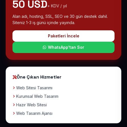
50 USD
+ KDV / yıl
Alan adı, hosting, SSL, SEO ve 30 gün destek dahil.
Siteniz 1-3 iş günü içinde yayında.
Paketleri İncele
WhatsApp'tan Sor
Öne Çıkan Hizmetler
Web Sitesi Tasarımı
Kurumsal Web Tasarım
Hazır Web Sitesi
Web Tasarım Ajansı