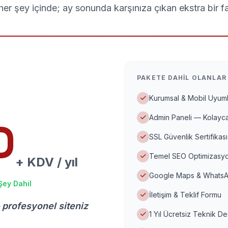
er şey içinde; ay sonunda karşınıza çıkan ekstra bir f
PAKETE DAHIL OLANLAR
Kurumsal & Mobil Uyuml
Admin Paneli — Kolayca
D
SSL Güvenlik Sertifikası
Temel SEO Optimizasyo
+ KDV / yıl
Google Maps & WhatsA
Şey Dahil
İletişim & Teklif Formu
 profesyonel siteniz
1 Yıl Ücretsiz Teknik D