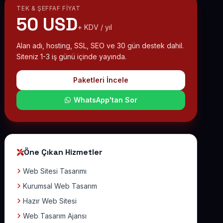
TEK & ŞEFFAF FIYAT
50 USD
+ KDV / yıl
Alan adı, hosting, SSL, SEO ve 30 gün destek dahil.
Siteniz 1-3 iş günü içinde yayında.
Paketleri İncele
WhatsApp'tan Sor
Öne Çıkan Hizmetler
Web Sitesi Tasarımı
Kurumsal Web Tasarım
Hazır Web Sitesi
Web Tasarım Ajansı