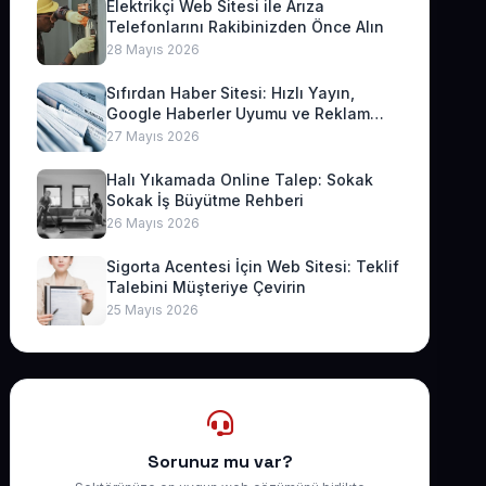
Elektrikçi Web Sitesi ile Arıza
Telefonlarını Rakibinizden Önce Alın
28 Mayıs 2026
Sıfırdan Haber Sitesi: Hızlı Yayın,
Google Haberler Uyumu ve Reklam
Geliri
27 Mayıs 2026
Halı Yıkamada Online Talep: Sokak
Sokak İş Büyütme Rehberi
26 Mayıs 2026
Sigorta Acentesi İçin Web Sitesi: Teklif
Talebini Müşteriye Çevirin
25 Mayıs 2026
Sorunuz mu var?