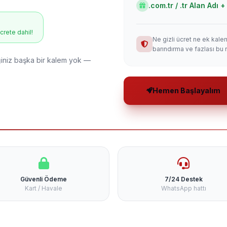
.com.tr / .tr Alan Adı
ücrete dahil!
Ne gizli ücret ne ek kale
barındırma ve fazlası bu 
niz başka bir kalem yok —
Hemen Başlayalım
Güvenli Ödeme
7/24 Destek
Kart / Havale
WhatsApp hattı