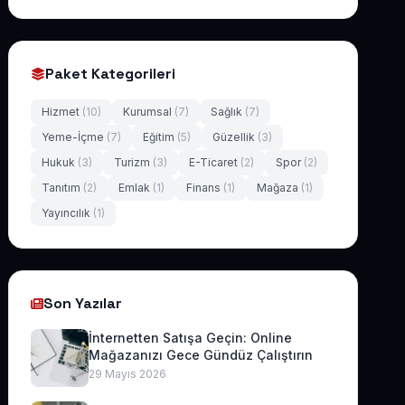
Paket Kategorileri
Hizmet
(10)
Kurumsal
(7)
Sağlık
(7)
Yeme-İçme
(7)
Eğitim
(5)
Güzellik
(3)
Hukuk
(3)
Turizm
(3)
E-Ticaret
(2)
Spor
(2)
Tanıtım
(2)
Emlak
(1)
Finans
(1)
Mağaza
(1)
Yayıncılık
(1)
Son Yazılar
İnternetten Satışa Geçin: Online
Mağazanızı Gece Gündüz Çalıştırın
29 Mayıs 2026