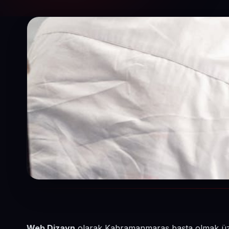
Web Dizayn
olarak Kahramanmaraş başta olmak üzere