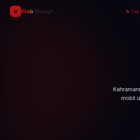
Web
Dizayn
Tek 
Kahramanma
mobil u