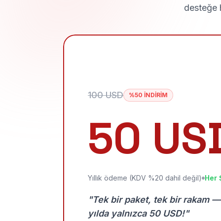
desteğe h
100 USD
%50 İNDİRİM
50 US
Yıllık ödeme (KDV %20 dahil değil)
Her 
"Tek bir paket, tek bir rakam —
yılda yalnızca 50 USD!"