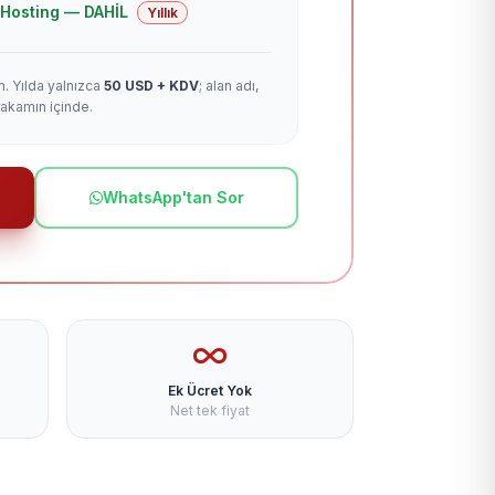
 + Hosting — DAHİL
Yıllık
m. Yılda yalnızca
50 USD + KDV
; alan adı,
rakamın içinde.
WhatsApp'tan Sor
Ek Ücret Yok
Net tek fiyat