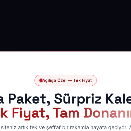
Açılışa Özel — Tek Fiyat
a Paket, Sürpriz Kal
k Fiyat, Tam Donan
siteniz artık tek ve şeffaf bir rakamla hayata geçiyor.