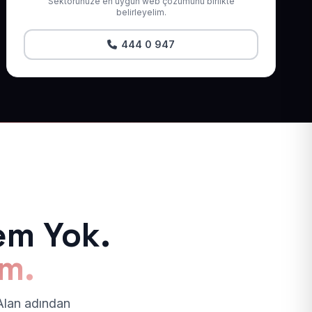
Sektörünüze en uygun web çözümünü birlikte
belirleyelim.
444 0 947
em Yok.
ım.
 Alan adından