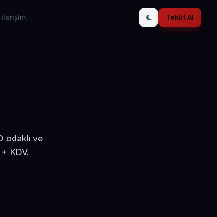
Teklif Al
İletişim
O odaklı ve
D + KDV.