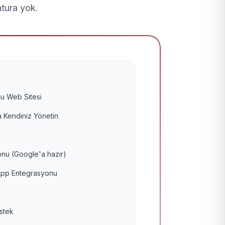
atura yok.
u Web Sitesi
 Kendiniz Yönetin
nu (Google'a hazır)
pp Entegrasyonu
estek