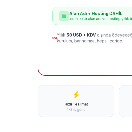
Alan Adı + Hosting DAHİL
.com.tr / .tr alan adı ve hosting yıllık 
Yıllık
50 USD + KDV
dışında ödeyeceği
kurulum, barındırma, hepsi içeride.
Hızlı Teslimat
1-3 iş günü