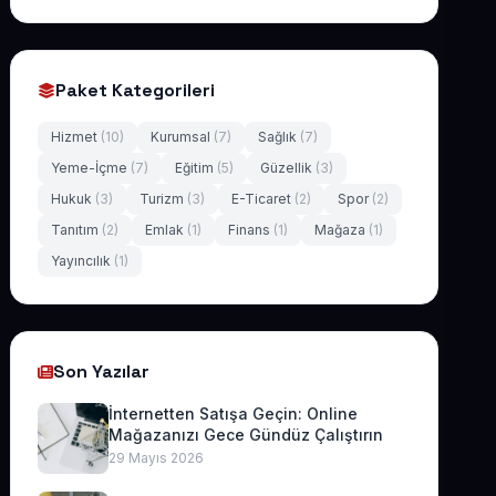
Paket Kategorileri
Hizmet
(10)
Kurumsal
(7)
Sağlık
(7)
Yeme-İçme
(7)
Eğitim
(5)
Güzellik
(3)
Hukuk
(3)
Turizm
(3)
E-Ticaret
(2)
Spor
(2)
Tanıtım
(2)
Emlak
(1)
Finans
(1)
Mağaza
(1)
Yayıncılık
(1)
Son Yazılar
İnternetten Satışa Geçin: Online
Mağazanızı Gece Gündüz Çalıştırın
29 Mayıs 2026