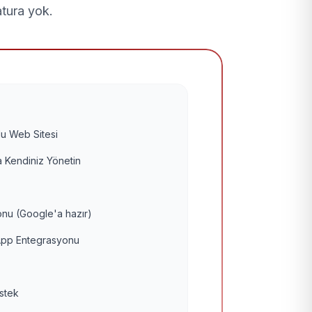
atura yok.
u Web Sitesi
 Kendiniz Yönetin
nu (Google'a hazır)
pp Entegrasyonu
estek