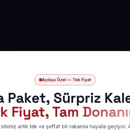
Açılışa Özel — Tek Fiyat
a Paket, Sürpriz Kal
k Fiyat, Tam Donan
siteniz artık tek ve şeffaf bir rakamla hayata geçiyor.