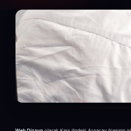
Web Dizayn
olarak Kars ilindeki Arpaçay ilçesinin i