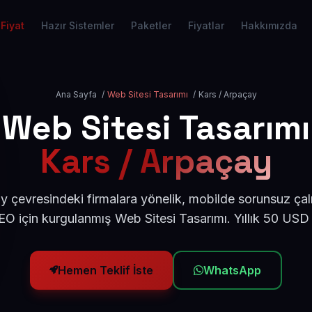
Fiyat
Hazır Sistemler
Paketler
Fiyatlar
Hakkımızda
Ana Sayfa
/
Web Sitesi Tasarımı
/
Kars / Arpaçay
Web Sitesi Tasarımı
Kars / Arpaçay
 çevresindeki firmalara yönelik, mobilde sorunsuz çal
O için kurgulanmış Web Sitesi Tasarımı. Yıllık 50 USD
Hemen Teklif İste
WhatsApp