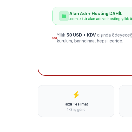
Alan Adı + Hosting DAHİL
.com.tr / .tr alan adı ve hosting yıllık 
Yıllık
50 USD + KDV
dışında ödeyeceği
kurulum, barındırma, hepsi içeride.
Hızlı Teslimat
1-3 iş günü