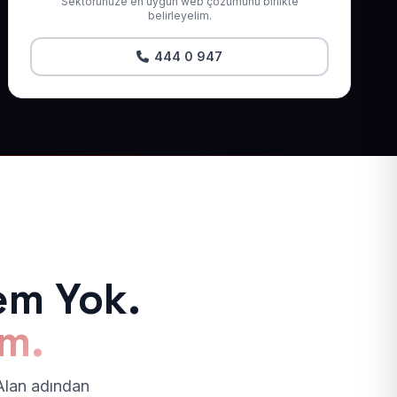
Sektörünüze en uygun web çözümünü birlikte
belirleyelim.
444 0 947
em Yok.
ım.
 Alan adından