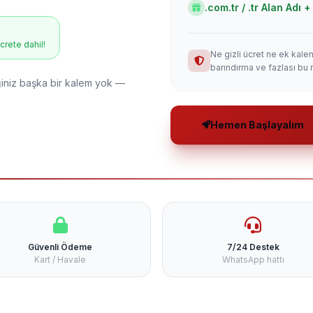
.com.tr / .tr Alan Adı
ücrete dahil!
Ne gizli ücret ne ek kale
barındırma ve fazlası bu 
niz başka bir kalem yok —
Hemen Başlayalım
Güvenli Ödeme
7/24 Destek
Kart / Havale
WhatsApp hattı