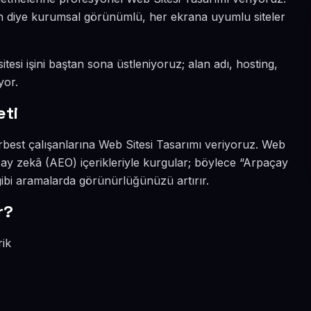
sın diye kurumsal görünümlü, her ekrana uyumlu siteler
tesi işini baştan sona üstleniyoruz; alan adı, hosting,
yor.
eti
rbest çalışanlarına Web Sitesi Tasarımı veriyoruz. Web
ay zekâ (AEO) içerikleriyle kurgular; böylece “Arpaçay
gibi aramalarda görünürlüğünüzü artırır.
r?
rik