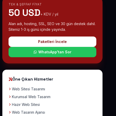
TEK & ŞEFFAF FIYAT
50 USD
+ KDV / yıl
Alan adı, hosting, SSL, SEO ve 30 gün destek dahil.
Siteniz 1-3 iş günü içinde yayında.
Paketleri İncele
WhatsApp'tan Sor
Öne Çıkan Hizmetler
Web Sitesi Tasarımı
Kurumsal Web Tasarım
Hazır Web Sitesi
Web Tasarım Ajansı