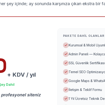
er şey içinde; ay sonunda karşınıza çıkan ekstra bir f
PAKETE DAHIL OLANLAR
Kurumsal & Mobil Uyuml
Admin Paneli — Kolayca
D
SSL Güvenlik Sertifikası
Temel SEO Optimizasyo
+ KDV / yıl
Google Maps & WhatsA
Şey Dahil
İletişim & Teklif Formu
 profesyonel siteniz
1 Yıl Ücretsiz Teknik D