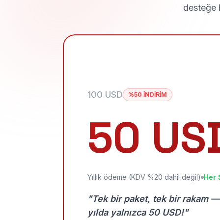
desteğe h
100 USD
%50 İNDİRİM
50 US
Yıllık ödeme (KDV %20 dahil değil)
Her 
"Tek bir paket, tek bir rakam —
yılda yalnızca 50 USD!"