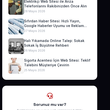
Elektrikçi Web Sitesi ile Arıza
Telefonlarını Rakibinizden Önce Alın
28 Mayıs 2026
Sıfırdan Haber Sitesi: Hızlı Yayın,
Google Haberler Uyumu ve Reklam
Geliri
27 Mayıs 2026
Halı Yıkamada Online Talep: Sokak
Sokak İş Büyütme Rehberi
26 Mayıs 2026
Sigorta Acentesi İçin Web Sitesi: Teklif
Talebini Müşteriye Çevirin
25 Mayıs 2026
Sorunuz mu var?