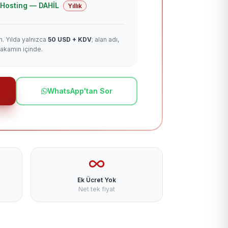
 + Hosting — DAHİL
Yıllık
m. Yılda yalnızca
50 USD + KDV
; alan adı,
rakamın içinde.
WhatsApp'tan Sor
Ek Ücret Yok
Net tek fiyat