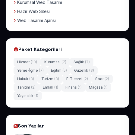
Kurumsal Web Tasarım
Hazır Web Sitesi
Web Tasarım Ajansı
Paket Kategorileri
Hizmet
(10)
Kurumsal
(7)
Sağlık
(7)
Yeme-İçme
(7)
Eğitim
(5)
Güzellik
(3)
Hukuk
(3)
Turizm
(3)
E-Ticaret
(2)
Spor
(2)
Tanıtım
(2)
Emlak
(1)
Finans
(1)
Mağaza
(1)
Yayıncılık
(1)
Son Yazılar