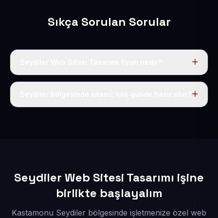
Sıkça Sorulan Sorular
Seydiler Web Sitesi Tasarımı fiyatı nedir?
Tek fiyat uygulanır: yıllık 50 USD + KDV. Bu bedele alan
adı, hosting, SSL ve temel SEO da dahildir.
Seydiler bölgesinde siteniz kaç günde hazır olur?
İçerikleriniz elimize geçtikten sonra siteniz 1-3 iş günü
içerisinde yayına alınır.
Seydiler Web Sitesi Tasarımı işine
birlikte başlayalım
Kastamonu Seydiler bölgesinde işletmenize özel web