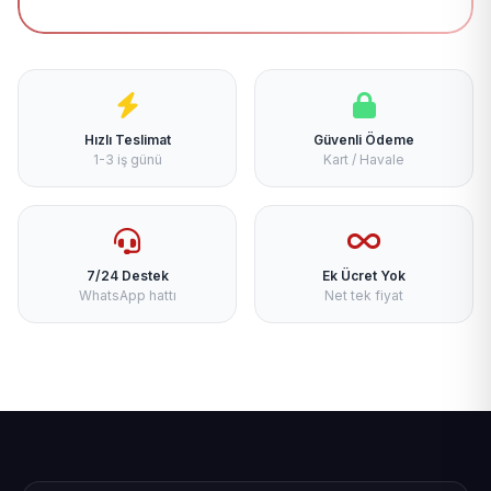
Hızlı Teslimat
Güvenli Ödeme
1-3 iş günü
Kart / Havale
7/24 Destek
Ek Ücret Yok
WhatsApp hattı
Net tek fiyat