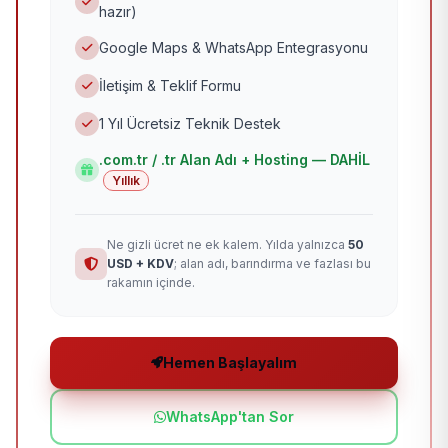
hazır)
Google Maps & WhatsApp Entegrasyonu
İletişim & Teklif Formu
1 Yıl Ücretsiz Teknik Destek
.com.tr / .tr Alan Adı + Hosting — DAHİL
Yıllık
Ne gizli ücret ne ek kalem. Yılda yalnızca
50
USD + KDV
; alan adı, barındırma ve fazlası bu
rakamın içinde.
Hemen Başlayalım
WhatsApp'tan Sor