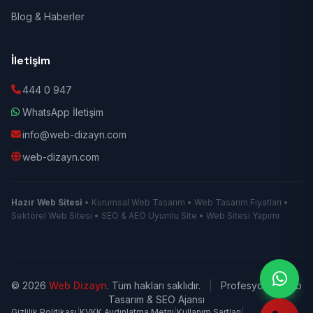
Blog & Haberler
İletişim
444 0 947
WhatsApp İletişim
info@web-dizayn.com
web-dizayn.com
Hazır Web Sitesi
• Kurumsal Web Tasarım • Web Tasarım Fiyatları •
Sektörel Web Sitesi • SEO & AEO Uyumlu Site • Web Sitesi Yapımı
© 2026
Web Dizayn
. Tüm hakları saklıdır.
|
Profesyonel Web
Tasarım & SEO Ajansı
Gizlilik Politikası
|
KVKK Aydınlatma Metni
|
Kullanım Şartları
|