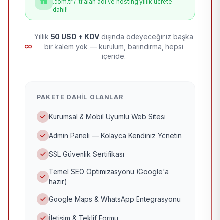
.com.tr / .tr alan adı ve hosting yıllık ücrete
dahil!
Yıllık
50 USD + KDV
dışında ödeyeceğiniz başka
bir kalem yok — kurulum, barındırma, hepsi
içeride.
PAKETE DAHIL OLANLAR
Kurumsal & Mobil Uyumlu Web Sitesi
Admin Paneli — Kolayca Kendiniz Yönetin
SSL Güvenlik Sertifikası
Temel SEO Optimizasyonu (Google'a
hazır)
Google Maps & WhatsApp Entegrasyonu
İletişim & Teklif Formu