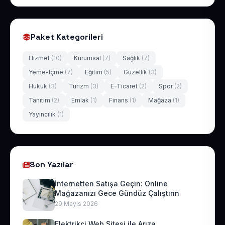
Paket Kategorileri
Hizmet
(10)
Kurumsal
(7)
Sağlık
(7)
Yeme-İçme
(7)
Eğitim
(5)
Güzellik
(3)
Hukuk
(3)
Turizm
(3)
E-Ticaret
(2)
Spor
(2)
Tanıtım
(2)
Emlak
(1)
Finans
(1)
Mağaza
(1)
Yayıncılık
(1)
Son Yazılar
İnternetten Satışa Geçin: Online
Mağazanızı Gece Gündüz Çalıştırın
29 Mayıs 2026
Elektrikçi Web Sitesi ile Arıza