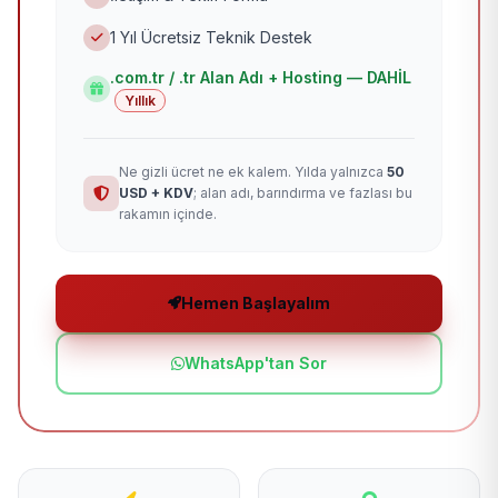
1 Yıl Ücretsiz Teknik Destek
.com.tr / .tr Alan Adı + Hosting — DAHİL
Yıllık
Ne gizli ücret ne ek kalem. Yılda yalnızca
50
USD + KDV
; alan adı, barındırma ve fazlası bu
rakamın içinde.
Hemen Başlayalım
WhatsApp'tan Sor