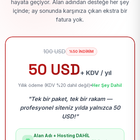
hayata geçiyor. Alan adından desteğe her şey
içinde; ay sonunda karşınıza çıkan ekstra bir
fatura yok.
100 USD
%50 İNDİRİM
50 USD
+ KDV / yıl
Yıllık ödeme (KDV %20 dahil değil)
Her Şey Dahil
"Tek bir paket, tek bir rakam —
profesyonel siteniz yılda yalnızca 50
USD!"
Alan Adı + Hosting DAHİL