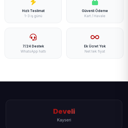
Hızlı Teslimat
Güvenli Ödeme
1-3 iş günü
Kart / Havale
7/24 Destek
Ek Ücret Yok
WhatsApp hattı
Net tek fiyat
Develi
Kayseri