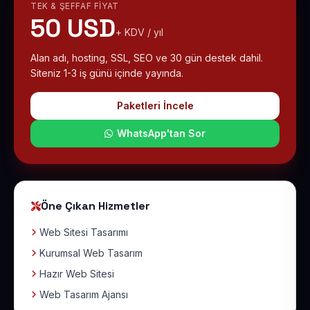
TEK & ŞEFFAF FIYAT
50 USD
+ KDV / yıl
Alan adı, hosting, SSL, SEO ve 30 gün destek dahil.
Siteniz 1-3 iş günü içinde yayında.
Paketleri İncele
WhatsApp'tan Sor
Öne Çıkan Hizmetler
Web Sitesi Tasarımı
Kurumsal Web Tasarım
Hazır Web Sitesi
Web Tasarım Ajansı