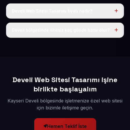
Develi Web Sitesi Tasarımı fiyatı nedir?
Tek fiyat uygulanır: yıllık 50 USD + KDV. Bu bedele alan
adı, hosting, SSL ve temel SEO da dahildir.
Develi bölgesinde siteniz kaç günde hazır olur?
İçerikleriniz elimize geçtikten sonra siteniz 1-3 iş günü
içerisinde yayına alınır.
Develi Web Sitesi Tasarımı işine
birlikte başlayalım
Kayseri Develi bölgesinde işletmenize özel web sitesi
için bizimle iletişime geçin.
Hemen Teklif İste