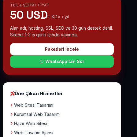
TEK & ŞEFFAF FIYAT
50 USD
+ KDV / yıl
Alan adı, hosting, SSL, SEO ve 30 gün destek dahil.
Siteniz 1-3 iş günü içinde yayında.
Paketleri İncele
WhatsApp'tan Sor
Öne Çıkan Hizmetler
Web Sitesi Tasarımı
Kurumsal Web Tasarım
Hazır Web Sitesi
Web Tasarım Ajansı