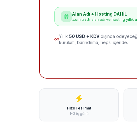
Alan Adı + Hosting DAHİL
.com.tr / .tr alan adı ve hosting yıllık 
Yıllık
50 USD + KDV
dışında ödeyeceği
kurulum, barındırma, hepsi içeride.
Hızlı Teslimat
1-3 iş günü