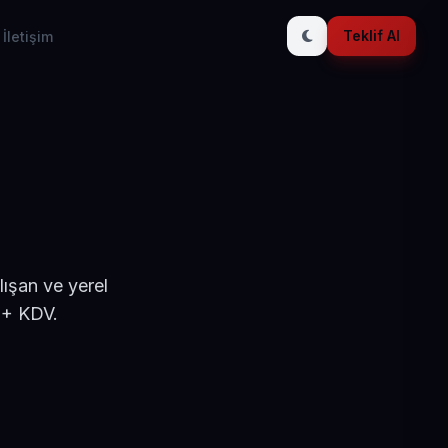
Teklif Al
İletişim
lışan ve yerel
 + KDV.