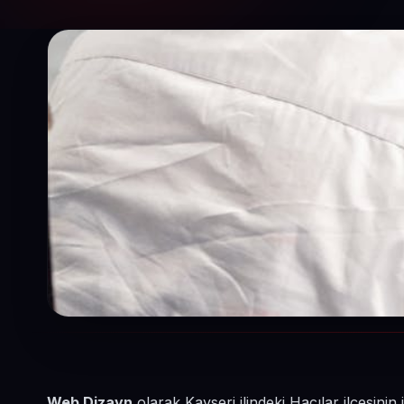
Web Dizayn
olarak Kayseri ilindeki Hacılar ilçesini