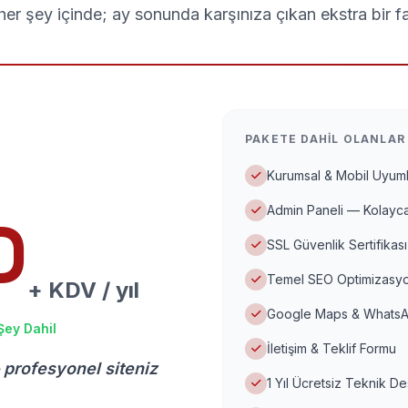
er şey içinde; ay sonunda karşınıza çıkan ekstra bir f
PAKETE DAHIL OLANLAR
Kurumsal & Mobil Uyuml
Admin Paneli — Kolayca
D
SSL Güvenlik Sertifikası
Temel SEO Optimizasyo
+ KDV / yıl
Google Maps & WhatsA
Şey Dahil
İletişim & Teklif Formu
 profesyonel siteniz
1 Yıl Ücretsiz Teknik D