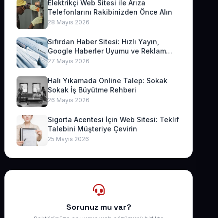
Elektrikçi Web Sitesi ile Arıza
Telefonlarını Rakibinizden Önce Alın
28 Mayıs 2026
Sıfırdan Haber Sitesi: Hızlı Yayın,
Google Haberler Uyumu ve Reklam
Geliri
27 Mayıs 2026
Halı Yıkamada Online Talep: Sokak
Sokak İş Büyütme Rehberi
26 Mayıs 2026
Sigorta Acentesi İçin Web Sitesi: Teklif
Talebini Müşteriye Çevirin
25 Mayıs 2026
Sorunuz mu var?