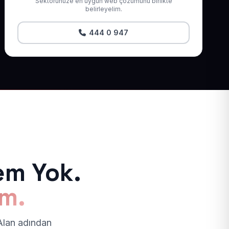
Sektörünüze en uygun web çözümünü birlikte
belirleyelim.
444 0 947
em Yok.
ım.
 Alan adından