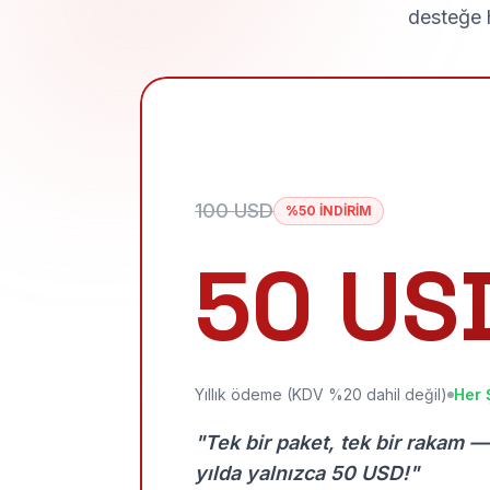
desteğe h
100 USD
%50 İNDİRİM
50 US
Yıllık ödeme (KDV %20 dahil değil)
Her 
"Tek bir paket, tek bir rakam —
yılda yalnızca 50 USD!"