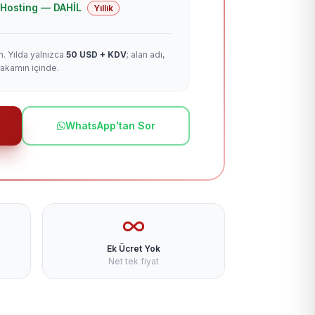
 + Hosting — DAHİL
Yıllık
m. Yılda yalnızca
50 USD + KDV
; alan adı,
rakamın içinde.
WhatsApp'tan Sor
Ek Ücret Yok
Net tek fiyat