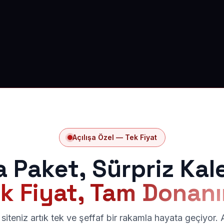
Açılışa Özel — Tek Fiyat
a Paket, Sürpriz Kal
k Fiyat, Tam Donan
siteniz artık tek ve şeffaf bir rakamla hayata geçiyor.