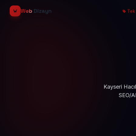
Web
Dizayn
Tek 
Kayseri Hacıl
SEO/AE