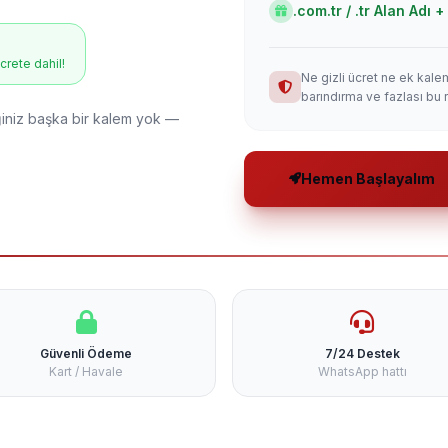
.com.tr / .tr Alan Adı
ücrete dahil!
Ne gizli ücret ne ek kale
barındırma ve fazlası bu 
niz başka bir kalem yok —
Hemen Başlayalım
Güvenli Ödeme
7/24 Destek
Kart / Havale
WhatsApp hattı