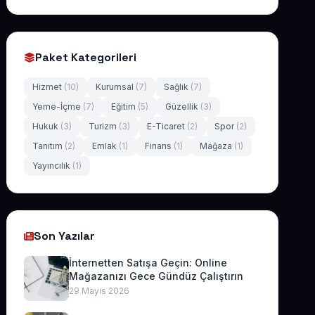
Paket Kategorileri
Hizmet
(10)
Kurumsal
(7)
Sağlık
(7)
Yeme-İçme
(7)
Eğitim
(5)
Güzellik
(3)
Hukuk
(3)
Turizm
(3)
E-Ticaret
(2)
Spor
(2)
Tanıtım
(2)
Emlak
(1)
Finans
(1)
Mağaza
(1)
Yayıncılık
(1)
Son Yazılar
İnternetten Satışa Geçin: Online
Mağazanızı Gece Gündüz Çalıştırın
29 Mayıs 2026