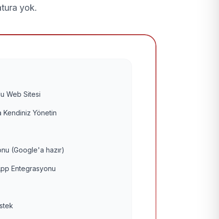
atura yok.
u Web Sitesi
 Kendiniz Yönetin
nu (Google'a hazır)
pp Entegrasyonu
estek