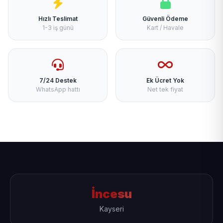
Hızlı Teslimat
Güvenli Ödeme
1-3 iş günü
Kart / Havale
7/24 Destek
Ek Ücret Yok
WhatsApp hattı
Net tek fiyat
İncesu
Kayseri