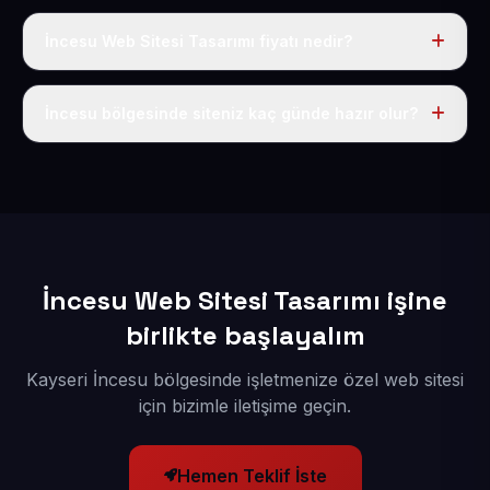
İncesu Web Sitesi Tasarımı fiyatı nedir?
Tek fiyat uygulanır: yıllık 50 USD + KDV. Bu bedele alan
adı, hosting, SSL ve temel SEO da dahildir.
İncesu bölgesinde siteniz kaç günde hazır olur?
İçerikleriniz elimize geçtikten sonra siteniz 1-3 iş günü
içerisinde yayına alınır.
İncesu Web Sitesi Tasarımı işine
birlikte başlayalım
Kayseri İncesu bölgesinde işletmenize özel web sitesi
için bizimle iletişime geçin.
Hemen Teklif İste