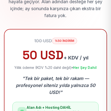
hayata geçiyor. Alan adından desteğe her şey
içinde; ay sonunda karşınıza çıkan ekstra bir
fatura yok.
100 USD
%50 İNDİRİM
50 USD
+ KDV / yıl
Yıllık ödeme (KDV %20 dahil değil)
Her Şey Dahil
"Tek bir paket, tek bir rakam —
profesyonel siteniz yılda yalnızca 50
USD!"
Alan Adı + Hosting DAHİL