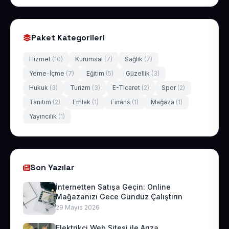
Paket Kategorileri
Hizmet
(10)
Kurumsal
(7)
Sağlık
(7)
Yeme-İçme
(7)
Eğitim
(5)
Güzellik
(3)
Hukuk
(3)
Turizm
(3)
E-Ticaret
(2)
Spor
(2)
Tanıtım
(2)
Emlak
(1)
Finans
(1)
Mağaza
(1)
Yayıncılık
(1)
Son Yazılar
İnternetten Satışa Geçin: Online
Mağazanızı Gece Gündüz Çalıştırın
29 Mayıs 2026
Elektrikçi Web Sitesi ile Arıza