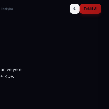
Teklif Al
İletişim
şan ve yerel
 + KDV.