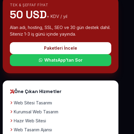
TEK & ŞEFFAF FIYAT
50 USD
+ KDV / yıl
Alan adı, hosting, SSL, SEO ve 30 gün destek dahil.
Siteniz 1-3 iş günü içinde yayında.
Paketleri İncele
WhatsApp'tan Sor
Öne Çıkan Hizmetler
Web Sitesi Tasarımı
Kurumsal Web Tasarım
Hazır Web Sitesi
Web Tasarım Ajansı