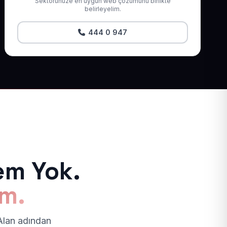
Sektörünüze en uygun web çözümünü birlikte
belirleyelim.
444 0 947
em Yok.
ım.
 Alan adından