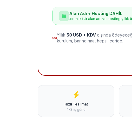
Alan Adı + Hosting DAHİL
.com.tr / .tr alan adı ve hosting yıllık 
Yıllık
50 USD + KDV
dışında ödeyeceği
kurulum, barındırma, hepsi içeride.
Hızlı Teslimat
1-3 iş günü