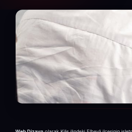
Web Dizayn
olarak Kilis ilindeki Elbeyli ilçesinin i