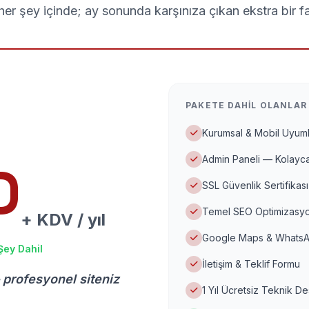
er şey içinde; ay sonunda karşınıza çıkan ekstra bir f
PAKETE DAHIL OLANLAR
Kurumsal & Mobil Uyuml
Admin Paneli — Kolayca
D
SSL Güvenlik Sertifikası
Temel SEO Optimizasyo
+ KDV / yıl
Google Maps & WhatsA
Şey Dahil
İletişim & Teklif Formu
 profesyonel siteniz
1 Yıl Ücretsiz Teknik D