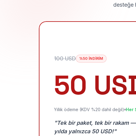
desteğe h
100 USD
%50 İNDİRİM
50 US
Yıllık ödeme (KDV %20 dahil değil)
Her 
"Tek bir paket, tek bir rakam —
yılda yalnızca 50 USD!"