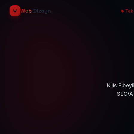
Web
Dizayn
Tek 
Kilis Elbey
SEO/AE