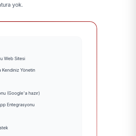
atura yok.
u Web Sitesi
 Kendiniz Yönetin
nu (Google'a hazır)
pp Entegrasyonu
estek