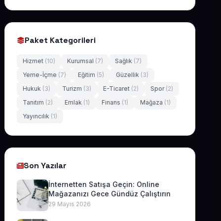
Paket Kategorileri
Hizmet
(10)
Kurumsal
(7)
Sağlık
(7)
Yeme-İçme
(7)
Eğitim
(5)
Güzellik
(3)
Hukuk
(3)
Turizm
(3)
E-Ticaret
(2)
Spor
(2)
Tanıtım
(2)
Emlak
(1)
Finans
(1)
Mağaza
(1)
Yayıncılık
(1)
Son Yazılar
İnternetten Satışa Geçin: Online
Mağazanızı Gece Gündüz Çalıştırın
29 Mayıs 2026