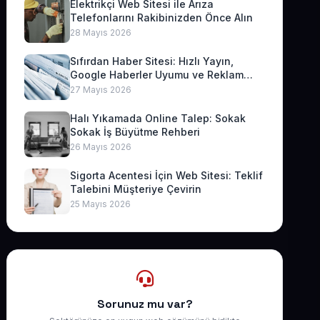
Elektrikçi Web Sitesi ile Arıza
Telefonlarını Rakibinizden Önce Alın
28 Mayıs 2026
Sıfırdan Haber Sitesi: Hızlı Yayın,
Google Haberler Uyumu ve Reklam
Geliri
27 Mayıs 2026
Halı Yıkamada Online Talep: Sokak
Sokak İş Büyütme Rehberi
26 Mayıs 2026
Sigorta Acentesi İçin Web Sitesi: Teklif
Talebini Müşteriye Çevirin
25 Mayıs 2026
Sorunuz mu var?