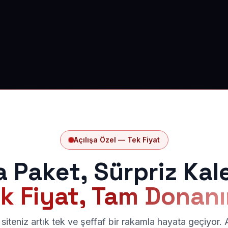
Açılışa Özel — Tek Fiyat
a Paket, Sürpriz Kal
k Fiyat, Tam Donan
siteniz artık tek ve şeffaf bir rakamla hayata geçiyor.