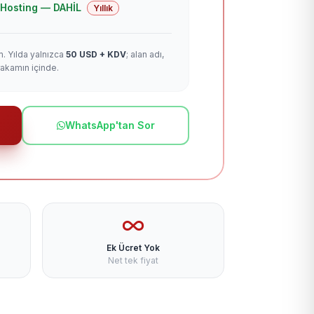
 + Hosting — DAHİL
Yıllık
m. Yılda yalnızca
50 USD + KDV
; alan adı,
rakamın içinde.
WhatsApp'tan Sor
Ek Ücret Yok
Net tek fiyat