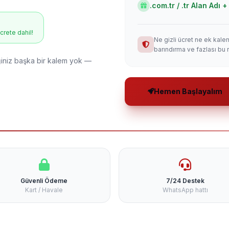
.com.tr / .tr Alan Adı
ücrete dahil!
Ne gizli ücret ne ek kale
barındırma ve fazlası bu 
niz başka bir kalem yok —
Hemen Başlayalım
Güvenli Ödeme
7/24 Destek
Kart / Havale
WhatsApp hattı