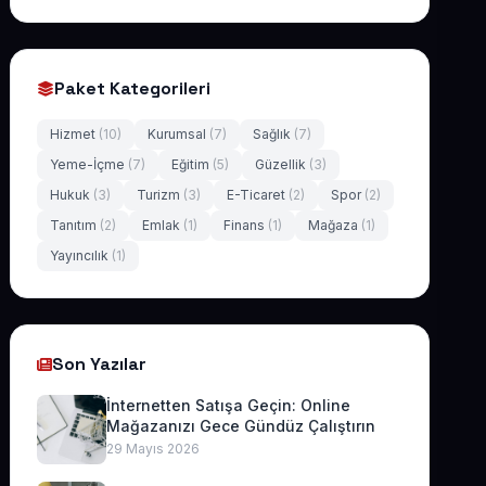
Paket Kategorileri
Hizmet
(10)
Kurumsal
(7)
Sağlık
(7)
Yeme-İçme
(7)
Eğitim
(5)
Güzellik
(3)
Hukuk
(3)
Turizm
(3)
E-Ticaret
(2)
Spor
(2)
Tanıtım
(2)
Emlak
(1)
Finans
(1)
Mağaza
(1)
Yayıncılık
(1)
Son Yazılar
İnternetten Satışa Geçin: Online
Mağazanızı Gece Gündüz Çalıştırın
29 Mayıs 2026