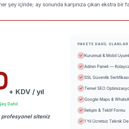
er şey içinde; ay sonunda karşınıza çıkan ekstra bir f
PAKETE DAHIL OLANLAR
Kurumsal & Mobil Uyuml
Admin Paneli — Kolayca
D
SSL Güvenlik Sertifikası
Temel SEO Optimizasyo
+ KDV / yıl
Google Maps & WhatsA
Şey Dahil
İletişim & Teklif Formu
 profesyonel siteniz
1 Yıl Ücretsiz Teknik D