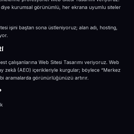
ın diye kurumsal görünümlü, her ekrana uyumlu siteler
esi işini baştan sona üstleniyoruz; alan adı, hosting,
yor.
i
best çalışanlarına Web Sitesi Tasarımı veriyoruz. Web
y zekâ (AEO) içerikleriyle kurgular; böylece “Merkez
ibi aramalarda görünürlüğünüzü artırır.
?
ik