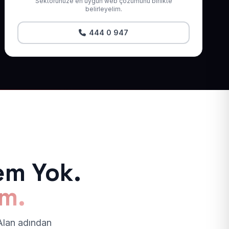
Sektörünüze en uygun web çözümünü birlikte
belirleyelim.
444 0 947
em Yok.
ım.
 Alan adından