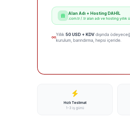
Alan Adı + Hosting DAHİL
.com.tr / .tr alan adı ve hosting yıllık 
Yıllık
50 USD + KDV
dışında ödeyeceği
kurulum, barındırma, hepsi içeride.
Hızlı Teslimat
1-3 iş günü