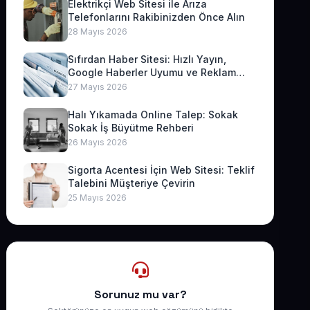
Elektrikçi Web Sitesi ile Arıza
Telefonlarını Rakibinizden Önce Alın
28 Mayıs 2026
Sıfırdan Haber Sitesi: Hızlı Yayın,
Google Haberler Uyumu ve Reklam
Geliri
27 Mayıs 2026
Halı Yıkamada Online Talep: Sokak
Sokak İş Büyütme Rehberi
26 Mayıs 2026
Sigorta Acentesi İçin Web Sitesi: Teklif
Talebini Müşteriye Çevirin
25 Mayıs 2026
Sorunuz mu var?