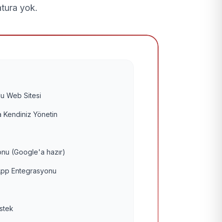
atura yok.
u Web Sitesi
 Kendiniz Yönetin
nu (Google'a hazır)
pp Entegrasyonu
estek