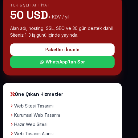
TEK & ŞEFFAF FIYAT
50 USD
+ KDV / yıl
Alan adı, hosting, SSL, SEO ve 30 gün destek dahil.
Siteniz 1-3 iş günü içinde yayında.
Paketleri İncele
WhatsApp'tan Sor
Öne Çıkan Hizmetler
Web Sitesi Tasarımı
Kurumsal Web Tasarım
Hazır Web Sitesi
Web Tasarım Ajansı