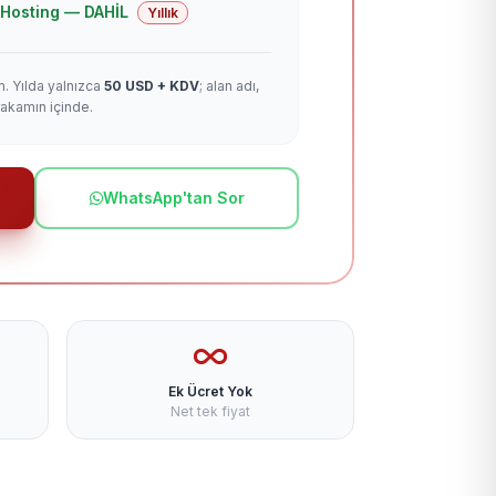
 + Hosting — DAHİL
Yıllık
m. Yılda yalnızca
50 USD + KDV
; alan adı,
rakamın içinde.
WhatsApp'tan Sor
Ek Ücret Yok
Net tek fiyat