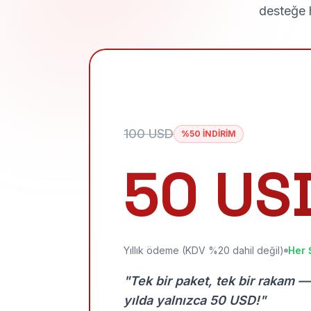
desteğe h
100 USD
%50 İNDİRİM
50 US
Yıllık ödeme (KDV %20 dahil değil)
Her 
"Tek bir paket, tek bir rakam —
yılda yalnızca 50 USD!"