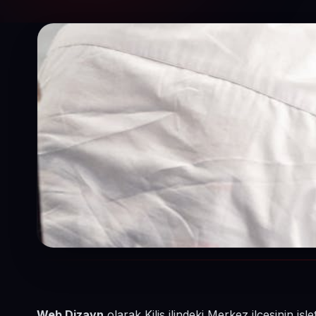
Web Dizayn
olarak Kilis ilindeki Merkez ilçesinin i