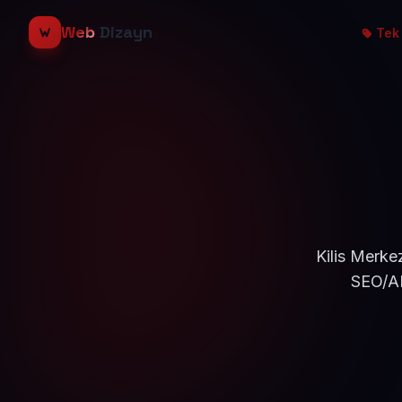
Web
Dizayn
Tek 
Kilis Merke
SEO/AE