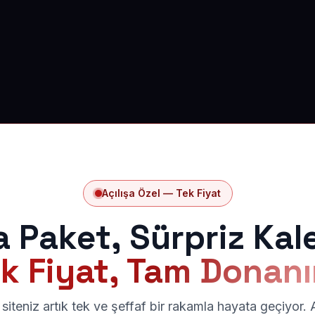
Açılışa Özel — Tek Fiyat
a Paket, Sürpriz Kal
k Fiyat, Tam Donan
siteniz artık tek ve şeffaf bir rakamla hayata geçiyor.