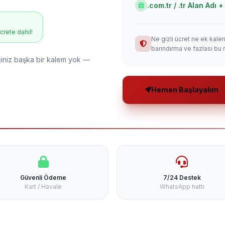
.com.tr / .tr Alan Adı
ücrete dahil!
Ne gizli ücret ne ek kale
barındırma ve fazlası bu 
niz başka bir kalem yok —
Hemen Başlayalım
Güvenli Ödeme
7/24 Destek
Kart / Havale
WhatsApp hattı