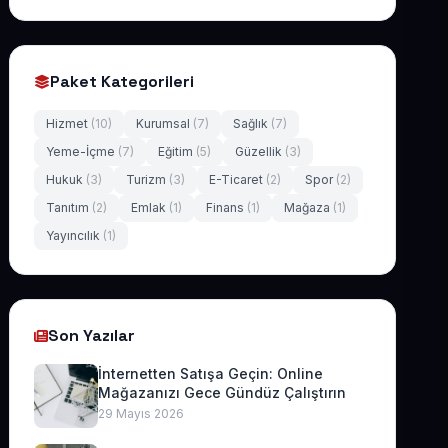
Paket Kategorileri
Hizmet
(10)
Kurumsal
(7)
Sağlık
(7)
Yeme-İçme
(7)
Eğitim
(5)
Güzellik
(3)
Hukuk
(3)
Turizm
(3)
E-Ticaret
(2)
Spor
(2)
Tanıtım
(2)
Emlak
(1)
Finans
(1)
Mağaza
(1)
Yayıncılık
(1)
Son Yazılar
İnternetten Satışa Geçin: Online
Mağazanızı Gece Gündüz Çalıştırın
29 Mayıs 2026