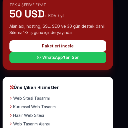
TEK & ŞEFFAF FIYAT
50 USD
+ KDV / yıl
Alan adı, hosting, SSL, SEO ve 30 gün destek dahil.
Siteniz 1-3 iş günü içinde yayında.
Paketleri İncele
WhatsApp'tan Sor
Öne Çıkan Hizmetler
Web Sitesi Tasarımı
Kurumsal Web Tasarım
Hazır Web Sitesi
Web Tasarım Ajansı