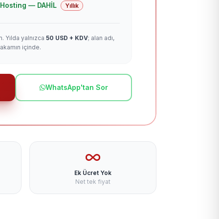
 + Hosting — DAHİL
Yıllık
m. Yılda yalnızca
50 USD + KDV
; alan adı,
rakamın içinde.
WhatsApp'tan Sor
Ek Ücret Yok
Net tek fiyat