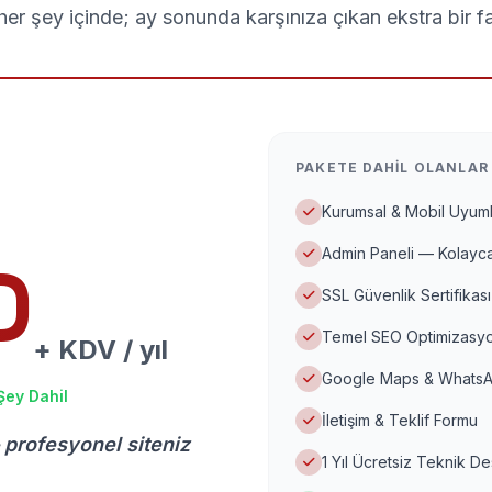
er şey içinde; ay sonunda karşınıza çıkan ekstra bir f
PAKETE DAHIL OLANLAR
Kurumsal & Mobil Uyuml
Admin Paneli — Kolayca
D
SSL Güvenlik Sertifikası
Temel SEO Optimizasyo
+ KDV / yıl
Google Maps & WhatsA
Şey Dahil
İletişim & Teklif Formu
 profesyonel siteniz
1 Yıl Ücretsiz Teknik D