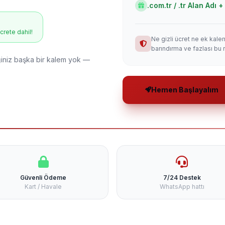
.com.tr / .tr Alan Adı
ücrete dahil!
Ne gizli ücret ne ek kale
barındırma ve fazlası bu 
niz başka bir kalem yok —
Hemen Başlayalım
Güvenli Ödeme
7/24 Destek
Kart / Havale
WhatsApp hattı