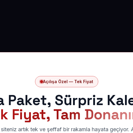
Açılışa Özel — Tek Fiyat
a Paket, Sürpriz Kal
k Fiyat, Tam Donan
siteniz artık tek ve şeffaf bir rakamla hayata geçiyor.