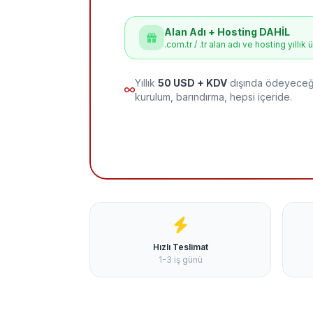
Alan Adı + Hosting DAHİL
.com.tr / .tr alan adı ve hosting yıllık 
Yıllık
50 USD + KDV
dışında ödeyeceği
kurulum, barındırma, hepsi içeride.
Hızlı Teslimat
1-3 iş günü