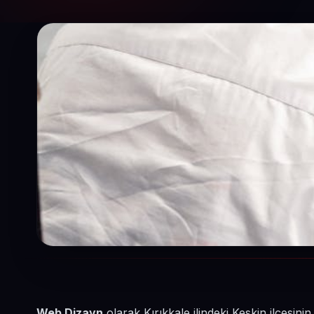
Web Dizayn
olarak Kırıkkale ilindeki Keskin ilçesini