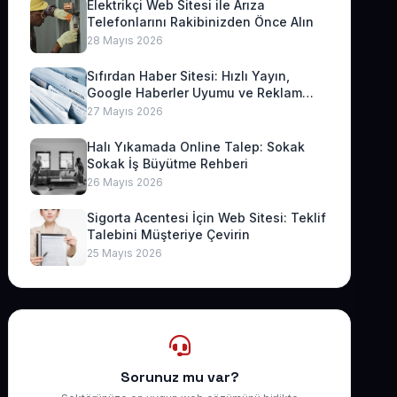
Elektrikçi Web Sitesi ile Arıza
Telefonlarını Rakibinizden Önce Alın
28 Mayıs 2026
Sıfırdan Haber Sitesi: Hızlı Yayın,
Google Haberler Uyumu ve Reklam
Geliri
27 Mayıs 2026
Halı Yıkamada Online Talep: Sokak
Sokak İş Büyütme Rehberi
26 Mayıs 2026
Sigorta Acentesi İçin Web Sitesi: Teklif
Talebini Müşteriye Çevirin
25 Mayıs 2026
Sorunuz mu var?