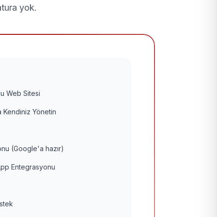
atura yok.
u Web Sitesi
 Kendiniz Yönetin
nu (Google'a hazır)
pp Entegrasyonu
estek