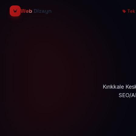
Web
Dizayn
Tek 
Kırıkkale Kes
SEO/AE