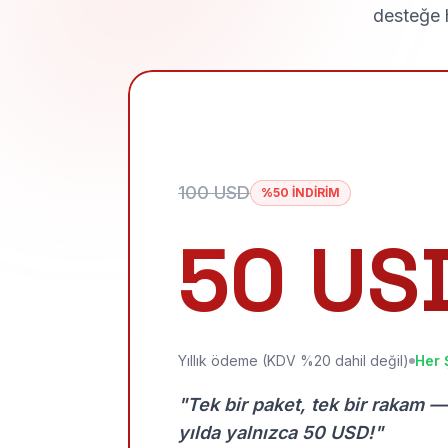
desteğe h
100 USD
%50 İNDİRİM
50 US
Yıllık ödeme (KDV %20 dahil değil)
Her 
"Tek bir paket, tek bir rakam —
yılda yalnızca 50 USD!"