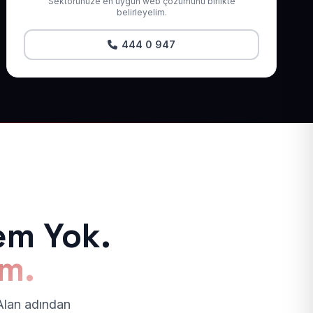
Sektörünüze en uygun web çözümünü birlikte
belirleyelim.
444 0 947
em Yok.
ım.
 Alan adından