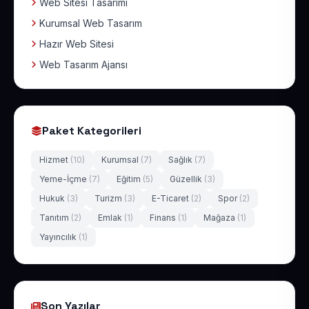
Web Sitesi Tasarımı
Kurumsal Web Tasarım
Hazır Web Sitesi
Web Tasarım Ajansı
Paket Kategorileri
Hizmet
(10)
Kurumsal
(7)
Sağlık
(7)
Yeme-İçme
(7)
Eğitim
(5)
Güzellik
(3)
Hukuk
(3)
Turizm
(3)
E-Ticaret
(2)
Spor
(2)
Tanıtım
(2)
Emlak
(1)
Finans
(1)
Mağaza
(1)
Yayıncılık
(1)
Son Yazılar