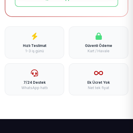
Hızlı Teslimat
Güvenli Ödeme
1-3 iş günü
Kart / Havale
7/24 Destek
Ek Ücret Yok
WhatsApp hattı
Net tek fiyat