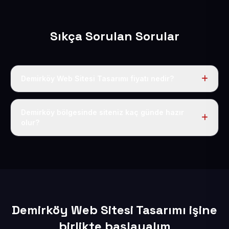
Sıkça Sorulan Sorular
Demirköy Web Sitesi Tasarımı fiyatı nedir?
Tek fiyat uygulanır: yıllık 50 USD + KDV. Bu bedele alan
adı, hosting, SSL ve temel SEO da dahildir.
Demirköy bölgesinde siteniz kaç günde hazır
olur?
İçerikleriniz elimize geçtikten sonra siteniz 1-3 iş günü
içerisinde yayına alınır.
Demirköy Web Sitesi Tasarımı işine
birlikte başlayalım