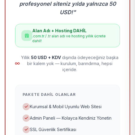
profesyonel siteniz yılda yalnızca 50
USD!"
Alan Adı + Hosting DAHİL
.com.tr / .tr alan adı ve hosting yıllık ücrete
dahil!
Yıllık
50 USD + KDV
dışında ödeyeceğiniz başka
bir kalem yok — kurulum, barındırma, hepsi
içeride.
PAKETE DAHIL OLANLAR
Kurumsal & Mobil Uyumlu Web Sitesi
Admin Paneli — Kolayca Kendiniz Yönetin
SSL Güvenlik Sertifikası