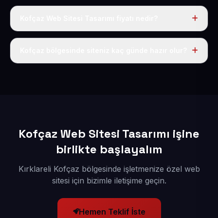
Kofçaz Web Sitesi Tasarımı fiyatı nedir?
Tek fiyat uygulanır: yıllık 50 USD + KDV. Bu bedele alan
adı, hosting, SSL ve temel SEO da dahildir.
Kofçaz bölgesinde siteniz kaç günde hazır olur?
İçerikleriniz elimize geçtikten sonra siteniz 1-3 iş günü
içerisinde yayına alınır.
Kofçaz Web Sitesi Tasarımı işine
birlikte başlayalım
Kırklareli Kofçaz bölgesinde işletmenize özel web
sitesi için bizimle iletişime geçin.
Hemen Teklif İste