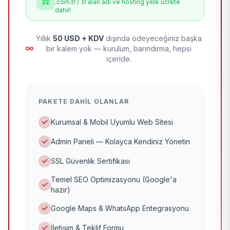
.com.tr / .tr alan adı ve hosting yıllık ücrete
dahil!
Yıllık
50 USD + KDV
dışında ödeyeceğiniz başka
bir kalem yok — kurulum, barındırma, hepsi
içeride.
PAKETE DAHIL OLANLAR
Kurumsal & Mobil Uyumlu Web Sitesi
Admin Paneli — Kolayca Kendiniz Yönetin
SSL Güvenlik Sertifikası
Temel SEO Optimizasyonu (Google'a
hazır)
Google Maps & WhatsApp Entegrasyonu
İletişim & Teklif Formu