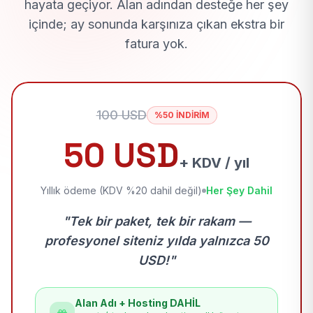
hayata geçiyor. Alan adından desteğe her şey
içinde; ay sonunda karşınıza çıkan ekstra bir
fatura yok.
100 USD
%50 İNDİRİM
50 USD
+ KDV / yıl
Yıllık ödeme (KDV %20 dahil değil)
Her Şey Dahil
"Tek bir paket, tek bir rakam —
profesyonel siteniz yılda yalnızca 50
USD!"
Alan Adı + Hosting DAHİL