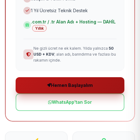
1 Yıl Ücretsiz Teknik Destek
.com.tr / .tr Alan Adı + Hosting — DAHİL
Yıllık
Ne gizli ücret ne ek kalem. Yılda yalnızca
50
USD + KDV
; alan adı, barındırma ve fazlası bu
rakamın içinde.
Hemen Başlayalım
WhatsApp'tan Sor