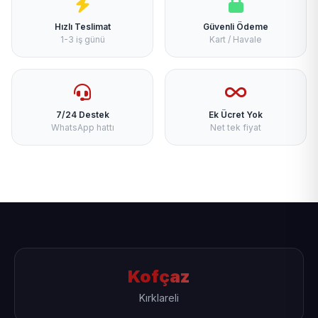
Hızlı Teslimat
Güvenli Ödeme
1-3 iş günü
Kart / Havale
7/24 Destek
Ek Ücret Yok
WhatsApp hattı
Net tek fiyat
Kofçaz
Kırklareli