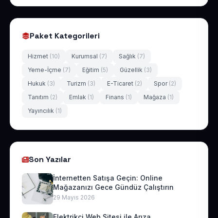
Paket Kategorileri
Hizmet
(10)
Kurumsal
(7)
Sağlık
(7)
Yeme-İçme
(7)
Eğitim
(5)
Güzellik
(3)
Hukuk
(3)
Turizm
(3)
E-Ticaret
(2)
Spor
(2)
Tanıtım
(2)
Emlak
(1)
Finans
(1)
Mağaza
(1)
Yayıncılık
(1)
Son Yazılar
İnternetten Satışa Geçin: Online
Mağazanızı Gece Gündüz Çalıştırın
29 Mayıs 2026
Elektrikçi Web Sitesi ile Arıza