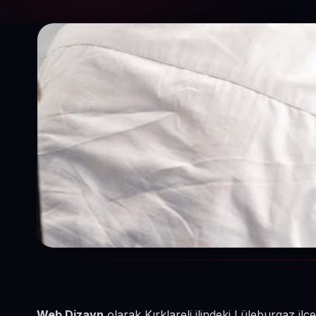
Web Dizayn
olarak Kırklareli ilindeki Lüleburgaz il