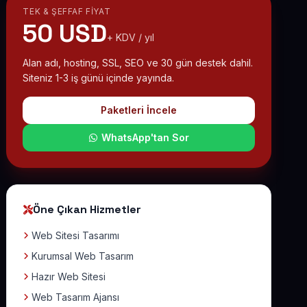
TEK & ŞEFFAF FIYAT
50 USD
+ KDV / yıl
Alan adı, hosting, SSL, SEO ve 30 gün destek dahil.
Siteniz 1-3 iş günü içinde yayında.
Paketleri İncele
WhatsApp'tan Sor
Öne Çıkan Hizmetler
Web Sitesi Tasarımı
Kurumsal Web Tasarım
Hazır Web Sitesi
Web Tasarım Ajansı