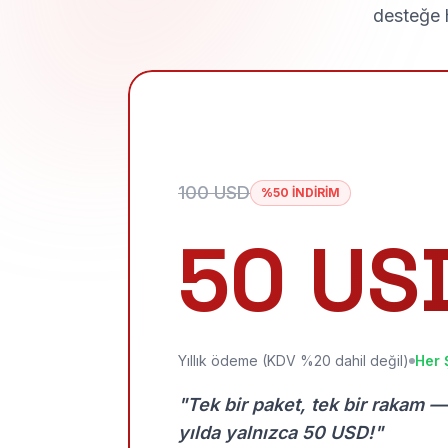
desteğe h
100 USD
%50 İNDİRİM
50 US
Yıllık ödeme (KDV %20 dahil değil)
Her 
"Tek bir paket, tek bir rakam —
yılda yalnızca 50 USD!"