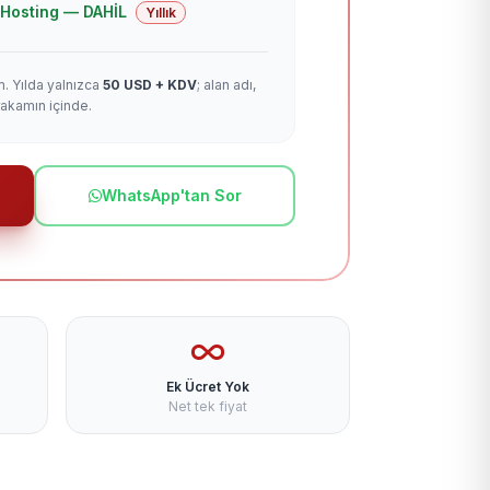
 + Hosting — DAHİL
Yıllık
m. Yılda yalnızca
50 USD + KDV
; alan adı,
rakamın içinde.
WhatsApp'tan Sor
Ek Ücret Yok
Net tek fiyat