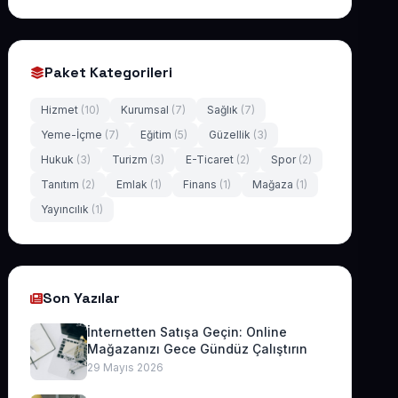
Paket Kategorileri
Hizmet
(10)
Kurumsal
(7)
Sağlık
(7)
Yeme-İçme
(7)
Eğitim
(5)
Güzellik
(3)
Hukuk
(3)
Turizm
(3)
E-Ticaret
(2)
Spor
(2)
Tanıtım
(2)
Emlak
(1)
Finans
(1)
Mağaza
(1)
Yayıncılık
(1)
Son Yazılar
İnternetten Satışa Geçin: Online
Mağazanızı Gece Gündüz Çalıştırın
29 Mayıs 2026