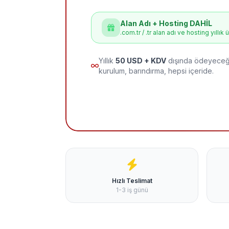
Alan Adı + Hosting DAHİL
.com.tr / .tr alan adı ve hosting yıllık 
Yıllık
50 USD + KDV
dışında ödeyeceği
kurulum, barındırma, hepsi içeride.
Hızlı Teslimat
1-3 iş günü