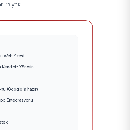
atura yok.
u Web Sitesi
 Kendiniz Yönetin
nu (Google'a hazır)
pp Entegrasyonu
estek