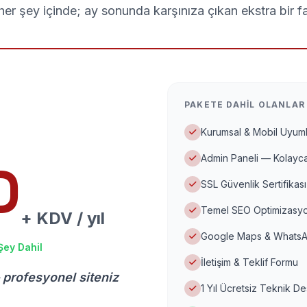
er şey içinde; ay sonunda karşınıza çıkan ekstra bir f
PAKETE DAHIL OLANLAR
Kurumsal & Mobil Uyuml
Admin Paneli — Kolayca
D
SSL Güvenlik Sertifikası
Temel SEO Optimizasyo
+ KDV / yıl
Google Maps & WhatsA
Şey Dahil
İletişim & Teklif Formu
 profesyonel siteniz
1 Yıl Ücretsiz Teknik D