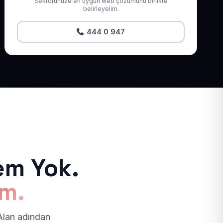
Sektörünüze en uygun web çözümünü birlikte
belirleyelim.
444 0 947
em Yok.
ım.
 Alan adından