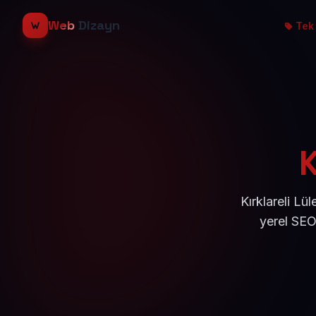
Web
Dizayn
Tek 
K
Kırklareli Lü
yerel SEO