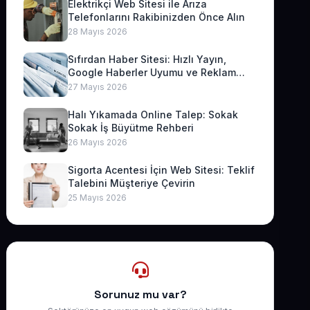
Elektrikçi Web Sitesi ile Arıza
Telefonlarını Rakibinizden Önce Alın
28 Mayıs 2026
Sıfırdan Haber Sitesi: Hızlı Yayın,
Google Haberler Uyumu ve Reklam
Geliri
27 Mayıs 2026
Halı Yıkamada Online Talep: Sokak
Sokak İş Büyütme Rehberi
26 Mayıs 2026
Sigorta Acentesi İçin Web Sitesi: Teklif
Talebini Müşteriye Çevirin
25 Mayıs 2026
Sorunuz mu var?