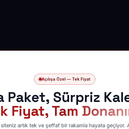
Açılışa Özel — Tek Fiyat
a Paket, Sürpriz Kal
k Fiyat, Tam Donan
siteniz artık tek ve şeffaf bir rakamla hayata geçiyor.