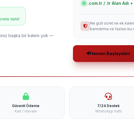
.com.tr / .tr Alan Adı
ücrete dahil!
Ne gizli ücret ne ek kale
barındırma ve fazlası bu 
niz başka bir kalem yok —
Hemen Başlayalım
Güvenli Ödeme
7/24 Destek
Kart / Havale
WhatsApp hattı