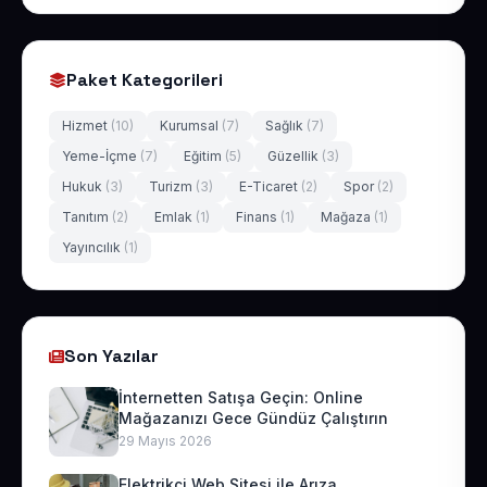
Paket Kategorileri
Hizmet
(10)
Kurumsal
(7)
Sağlık
(7)
Yeme-İçme
(7)
Eğitim
(5)
Güzellik
(3)
Hukuk
(3)
Turizm
(3)
E-Ticaret
(2)
Spor
(2)
Tanıtım
(2)
Emlak
(1)
Finans
(1)
Mağaza
(1)
Yayıncılık
(1)
Son Yazılar
İnternetten Satışa Geçin: Online
Mağazanızı Gece Gündüz Çalıştırın
29 Mayıs 2026
Elektrikçi Web Sitesi ile Arıza