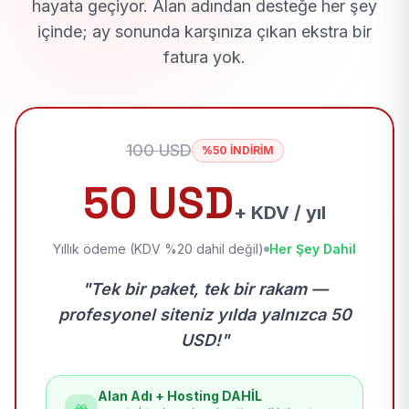
hayata geçiyor. Alan adından desteğe her şey
içinde; ay sonunda karşınıza çıkan ekstra bir
fatura yok.
100 USD
%50 İNDİRİM
50 USD
+ KDV / yıl
Yıllık ödeme (KDV %20 dahil değil)
Her Şey Dahil
"Tek bir paket, tek bir rakam —
profesyonel siteniz yılda yalnızca 50
USD!"
Alan Adı + Hosting DAHİL