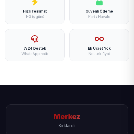
Hızlı Teslimat
Güvenli Ödeme
1-3 iş günü
Kart / Havale
7/24 Destek
Ek Ücret Yok
WhatsApp hattı
Net tek fiyat
Merkez
Kırklareli