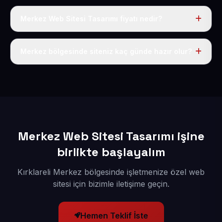
Merkez Web Sitesi Tasarımı fiyatı nedir?
Tek fiyat uygulanır: yıllık 50 USD + KDV. Bu bedele alan
adı, hosting, SSL ve temel SEO da dahildir.
Merkez bölgesinde siteniz kaç günde hazır olur?
İçerikleriniz elimize geçtikten sonra siteniz 1-3 iş günü
içerisinde yayına alınır.
Merkez Web Sitesi Tasarımı işine
birlikte başlayalım
Kırklareli Merkez bölgesinde işletmenize özel web
sitesi için bizimle iletişime geçin.
Hemen Teklif İste