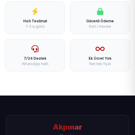
Hızlı Teslimat
Güvenli Ödeme
1-3 iş günü
Kart / Havale
7/24 Destek
Ek Ücret Yok
WhatsApp hattı
Net tek fiyat
Akpınar