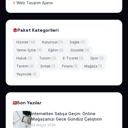
Web Tasarım Ajansı
Paket Kategorileri
Hizmet
(10)
Kurumsal
(7)
Sağlık
(7)
Yeme-İçme
(7)
Eğitim
(5)
Güzellik
(3)
Hukuk
(3)
Turizm
(3)
E-Ticaret
(2)
Spor
(2)
Tanıtım
(2)
Emlak
(1)
Finans
(1)
Mağaza
(1)
Yayıncılık
(1)
Son Yazılar
İnternetten Satışa Geçin: Online
Mağazanızı Gece Gündüz Çalıştırın
29 Mayıs 2026