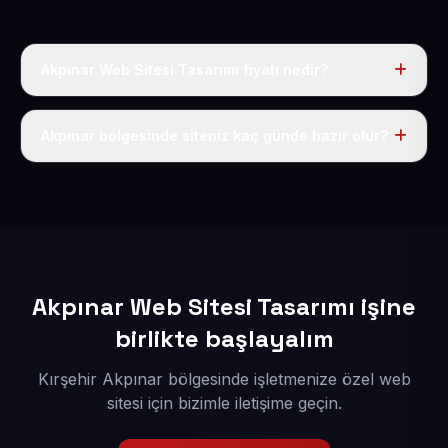
Akpınar Web Sitesi Tasarımı fiyatı nedir?
Tek fiyat uygulanır: yıllık 50 USD + KDV. Bu bedele alan
adı, hosting, SSL ve temel SEO da dahildir.
Akpınar bölgesinde siteniz kaç günde hazır olur?
İçerikleriniz elimize geçtikten sonra siteniz 1-3 iş günü
içerisinde yayına alınır.
Akpınar Web Sitesi Tasarımı işine
birlikte başlayalım
Kırşehir Akpınar bölgesinde işletmenize özel web
sitesi için bizimle iletişime geçin.