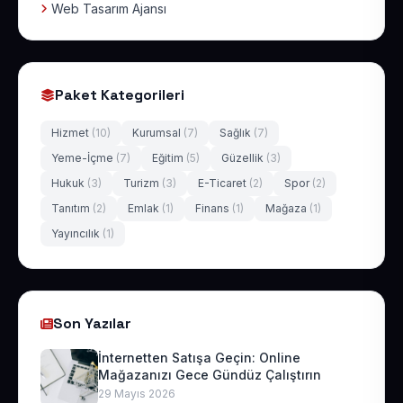
Web Tasarım Ajansı
Paket Kategorileri
Hizmet
(10)
Kurumsal
(7)
Sağlık
(7)
Yeme-İçme
(7)
Eğitim
(5)
Güzellik
(3)
Hukuk
(3)
Turizm
(3)
E-Ticaret
(2)
Spor
(2)
Tanıtım
(2)
Emlak
(1)
Finans
(1)
Mağaza
(1)
Yayıncılık
(1)
Son Yazılar
İnternetten Satışa Geçin: Online
Mağazanızı Gece Gündüz Çalıştırın
29 Mayıs 2026