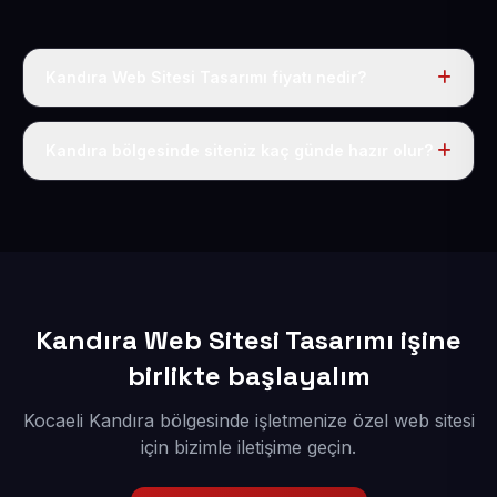
Kandıra Web Sitesi Tasarımı fiyatı nedir?
Tek fiyat uygulanır: yıllık 50 USD + KDV. Bu bedele alan
adı, hosting, SSL ve temel SEO da dahildir.
Kandıra bölgesinde siteniz kaç günde hazır olur?
İçerikleriniz elimize geçtikten sonra siteniz 1-3 iş günü
içerisinde yayına alınır.
Kandıra Web Sitesi Tasarımı işine
birlikte başlayalım
Kocaeli Kandıra bölgesinde işletmenize özel web sitesi
için bizimle iletişime geçin.