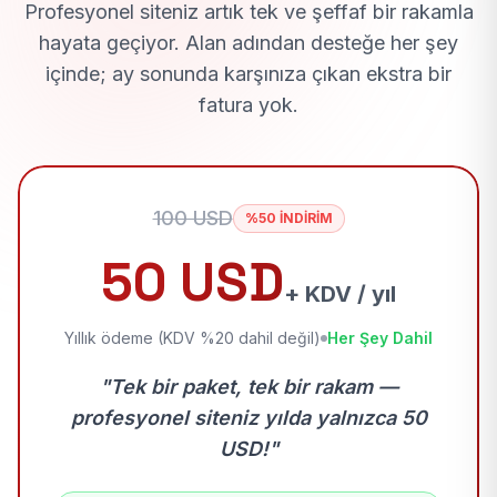
Profesyonel siteniz artık tek ve şeffaf bir rakamla
hayata geçiyor. Alan adından desteğe her şey
içinde; ay sonunda karşınıza çıkan ekstra bir
fatura yok.
100 USD
%50 İNDİRİM
50 USD
+ KDV / yıl
Yıllık ödeme (KDV %20 dahil değil)
Her Şey Dahil
"Tek bir paket, tek bir rakam —
profesyonel siteniz yılda yalnızca 50
USD!"