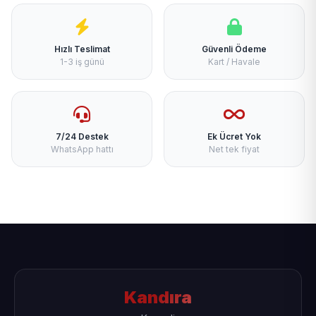
Hızlı Teslimat
Güvenli Ödeme
1-3 iş günü
Kart / Havale
7/24 Destek
Ek Ücret Yok
WhatsApp hattı
Net tek fiyat
Kandıra