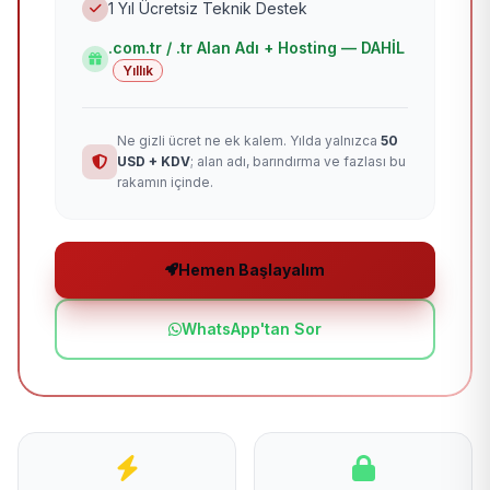
1 Yıl Ücretsiz Teknik Destek
.com.tr / .tr Alan Adı + Hosting — DAHİL
Yıllık
Ne gizli ücret ne ek kalem. Yılda yalnızca
50
USD + KDV
; alan adı, barındırma ve fazlası bu
rakamın içinde.
Hemen Başlayalım
WhatsApp'tan Sor