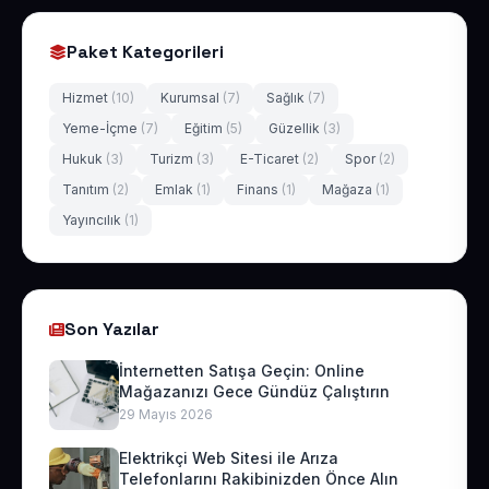
Paket Kategorileri
Hizmet
(10)
Kurumsal
(7)
Sağlık
(7)
Yeme-İçme
(7)
Eğitim
(5)
Güzellik
(3)
Hukuk
(3)
Turizm
(3)
E-Ticaret
(2)
Spor
(2)
Tanıtım
(2)
Emlak
(1)
Finans
(1)
Mağaza
(1)
Yayıncılık
(1)
Son Yazılar
İnternetten Satışa Geçin: Online
Mağazanızı Gece Gündüz Çalıştırın
29 Mayıs 2026
Elektrikçi Web Sitesi ile Arıza
Telefonlarını Rakibinizden Önce Alın