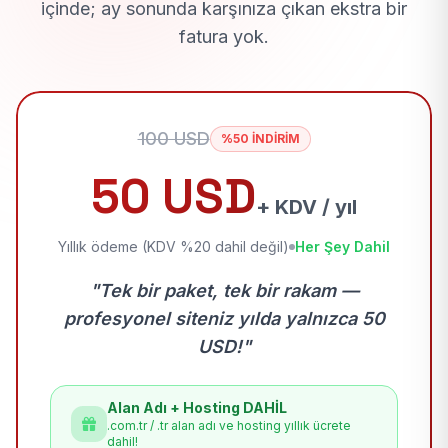
içinde; ay sonunda karşınıza çıkan ekstra bir
fatura yok.
100 USD
%50 İNDİRİM
50 USD
+ KDV / yıl
Yıllık ödeme (KDV %20 dahil değil)
Her Şey Dahil
"Tek bir paket, tek bir rakam —
profesyonel siteniz yılda yalnızca 50
USD!"
Alan Adı + Hosting DAHİL
.com.tr / .tr alan adı ve hosting yıllık ücrete
dahil!