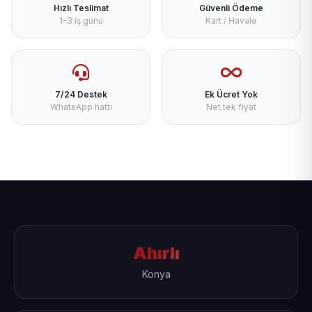
Hızlı Teslimat
Güvenli Ödeme
1-3 iş günü
Kart / Havale
7/24 Destek
Ek Ücret Yok
WhatsApp hattı
Net tek fiyat
Ahırlı
Konya