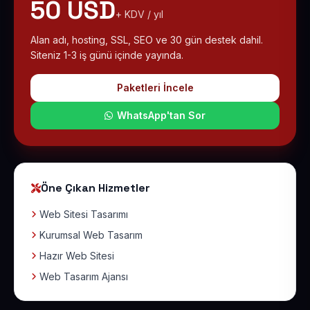
50 USD
+ KDV / yıl
Alan adı, hosting, SSL, SEO ve 30 gün destek dahil.
Siteniz 1-3 iş günü içinde yayında.
Paketleri İncele
WhatsApp'tan Sor
Öne Çıkan Hizmetler
Web Sitesi Tasarımı
Kurumsal Web Tasarım
Hazır Web Sitesi
Web Tasarım Ajansı