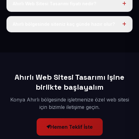
Ahırlı Web Sitesi Tasarımı fiyatı nedir?
Tek fiyat uygulanır: yıllık 50 USD + KDV. Bu bedele alan
adı, hosting, SSL ve temel SEO da dahildir.
Ahırlı bölgesinde siteniz kaç günde hazır olur?
İçerikleriniz elimize geçtikten sonra siteniz 1-3 iş günü
içerisinde yayına alınır.
Ahırlı Web Sitesi Tasarımı işine
birlikte başlayalım
Konya Ahırlı bölgesinde işletmenize özel web sitesi
için bizimle iletişime geçin.
Hemen Teklif İste