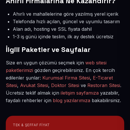
Ahırlı Firmalarına Ne Kazandırır?
Ahırlı ve mahallelerine göre yazılmış yerel içerik
Telefonda hızlı açılan, güncel ve uyumlu tasarım
Alan adı, hosting ve SSL fiyata dahil
1-3 iş günü içinde teslim, ilk ay destek ücretsiz
İlgili Paketler ve Sayfalar
Size en uygun çözümü seçmek için
web sitesi
paketlerimizi
gözden geçirebilirsiniz. En çok tercih
edilenler şunlar:
Kurumsal Firma Sitesi
,
E-Ticaret
Sitesi
,
Avukat Sitesi
,
Doktor Sitesi
ve
Restoran Sitesi
.
Ücretsiz teklif almak için
iletişim sayfamıza
yazabilir,
faydalı rehberler için
blog yazılarımıza
bakabilirsiniz.
TEK & ŞEFFAF FIYAT