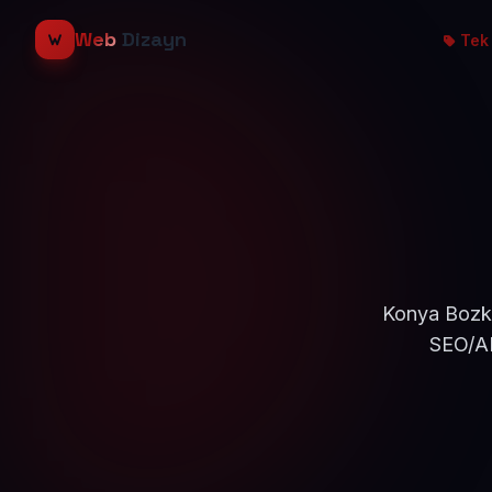
Web
Dizayn
Tek 
Konya Bozkır
SEO/AE