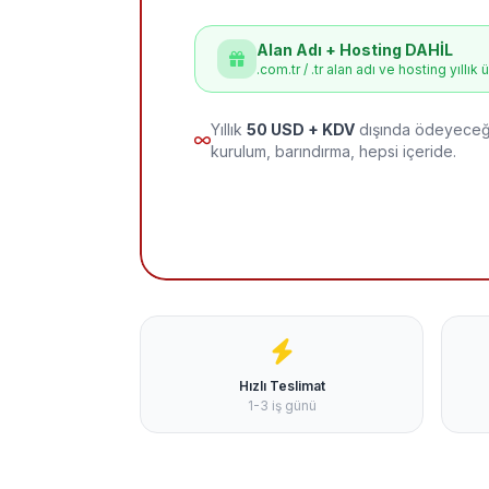
Alan Adı + Hosting DAHİL
.com.tr / .tr alan adı ve hosting yıllık 
Yıllık
50 USD + KDV
dışında ödeyeceği
kurulum, barındırma, hepsi içeride.
Hızlı Teslimat
1-3 iş günü