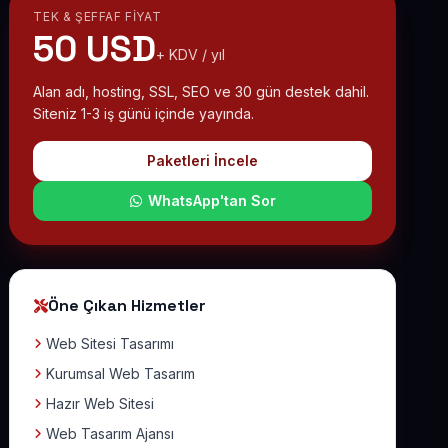
TEK & ŞEFFAF FIYAT
50 USD
+ KDV / yıl
Alan adı, hosting, SSL, SEO ve 30 gün destek dahil.
Siteniz 1-3 iş günü içinde yayında.
Paketleri İncele
WhatsApp'tan Sor
Öne Çıkan Hizmetler
Web Sitesi Tasarımı
Kurumsal Web Tasarım
Hazır Web Sitesi
Web Tasarım Ajansı