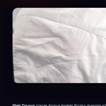
Web Dizayn
olarak Konya ilindeki Bozkır ilçesinin i