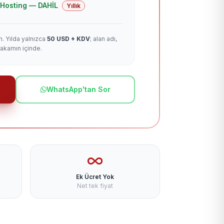
 + Hosting — DAHİL
Yıllık
m. Yılda yalnızca
50 USD + KDV
; alan adı,
rakamın içinde.
WhatsApp'tan Sor
Ek Ücret Yok
Net tek fiyat