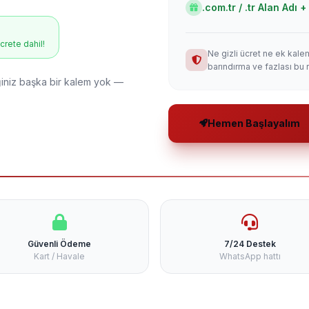
.com.tr / .tr Alan Adı
ücrete dahil!
Ne gizli ücret ne ek kale
barındırma ve fazlası bu 
niz başka bir kalem yok —
Hemen Başlayalım
Güvenli Ödeme
7/24 Destek
Kart / Havale
WhatsApp hattı