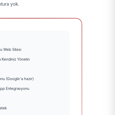
atura yok.
u Web Sitesi
 Kendiniz Yönetin
nu (Google'a hazır)
pp Entegrasyonu
estek