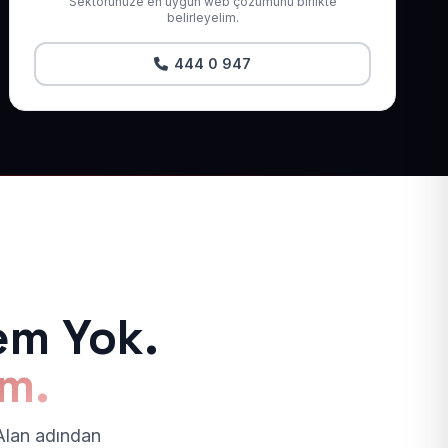
Sektörünüze en uygun web çözümünü birlikte
belirleyelim.
444 0 947
em Yok.
ım.
 Alan adından