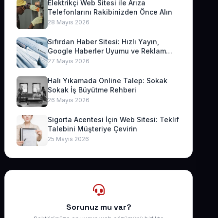
Elektrikçi Web Sitesi ile Arıza
Telefonlarını Rakibinizden Önce Alın
28 Mayıs 2026
Sıfırdan Haber Sitesi: Hızlı Yayın,
Google Haberler Uyumu ve Reklam
Geliri
27 Mayıs 2026
Halı Yıkamada Online Talep: Sokak
Sokak İş Büyütme Rehberi
26 Mayıs 2026
Sigorta Acentesi İçin Web Sitesi: Teklif
Talebini Müşteriye Çevirin
25 Mayıs 2026
Sorunuz mu var?