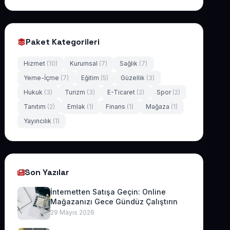
Paket Kategorileri
Hizmet
(10)
Kurumsal
(7)
Sağlık
(7)
Yeme-İçme
(7)
Eğitim
(5)
Güzellik
(3)
Hukuk
(3)
Turizm
(3)
E-Ticaret
(2)
Spor
(2)
Tanıtım
(2)
Emlak
(1)
Finans
(1)
Mağaza
(1)
Yayıncılık
(1)
Son Yazılar
İnternetten Satışa Geçin: Online
Mağazanızı Gece Gündüz Çalıştırın
29 Mayıs 2026