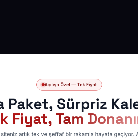
Açılışa Özel — Tek Fiyat
a Paket, Sürpriz Kal
k Fiyat, Tam Donan
siteniz artık tek ve şeffaf bir rakamla hayata geçiyor.