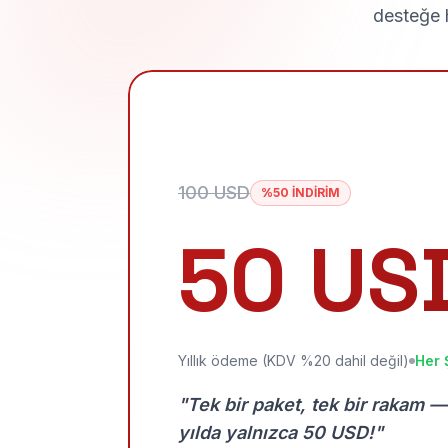
desteğe h
100 USD
%50 İNDİRİM
50 US
Yıllık ödeme (KDV %20 dahil değil)
Her 
"Tek bir paket, tek bir rakam —
yılda yalnızca 50 USD!"