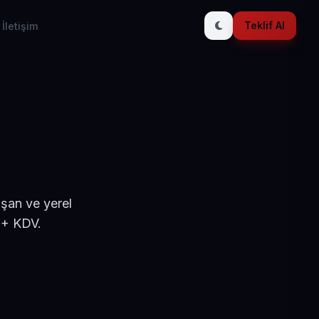
Teklif Al
İletişim
ışan ve yerel
 + KDV.