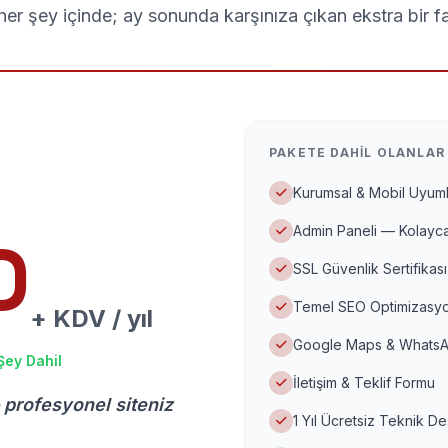
er şey içinde; ay sonunda karşınıza çıkan ekstra bir f
PAKETE DAHIL OLANLAR
Kurumsal & Mobil Uyuml
Admin Paneli — Kolayca
D
SSL Güvenlik Sertifikası
Temel SEO Optimizasyo
+ KDV / yıl
Google Maps & WhatsA
Şey Dahil
İletişim & Teklif Formu
 profesyonel siteniz
1 Yıl Ücretsiz Teknik D