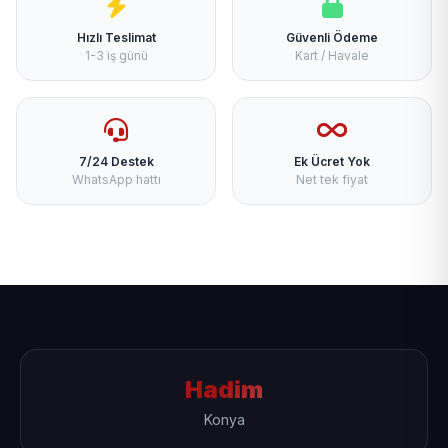
Hızlı Teslimat
Güvenli Ödeme
1-3 iş günü
Kart / Havale
7/24 Destek
Ek Ücret Yok
WhatsApp hattı
Net tek fiyat
Hadim
Konya