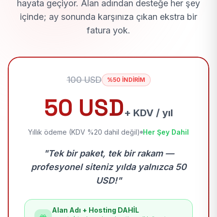
hayata geçiyor. Alan adından desteğe her şey
içinde; ay sonunda karşınıza çıkan ekstra bir
fatura yok.
100 USD
%50 İNDİRİM
50 USD
+ KDV / yıl
Yıllık ödeme (KDV %20 dahil değil)
Her Şey Dahil
"Tek bir paket, tek bir rakam —
profesyonel siteniz yılda yalnızca 50
USD!"
Alan Adı + Hosting DAHİL