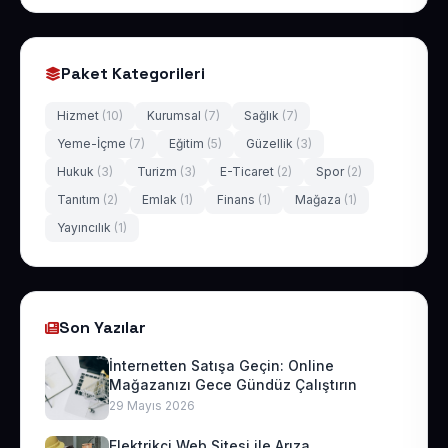
Paket Kategorileri
Hizmet
(10)
Kurumsal
(7)
Sağlık
(7)
Yeme-İçme
(7)
Eğitim
(5)
Güzellik
(3)
Hukuk
(3)
Turizm
(3)
E-Ticaret
(2)
Spor
(2)
Tanıtım
(2)
Emlak
(1)
Finans
(1)
Mağaza
(1)
Yayıncılık
(1)
Son Yazılar
İnternetten Satışa Geçin: Online
Mağazanızı Gece Gündüz Çalıştırın
29 Mayıs 2026
Elektrikçi Web Sitesi ile Arıza