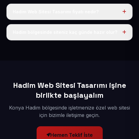
Hadim Web Sitesi Tasarımı fiyatı nedir?
Tek fiyat uygulanır: yıllık 50 USD + KDV. Bu bedele alan
adı, hosting, SSL ve temel SEO da dahildir.
Hadim bölgesinde siteniz kaç günde hazır olur?
İçerikleriniz elimize geçtikten sonra siteniz 1-3 iş günü
içerisinde yayına alınır.
Hadim Web Sitesi Tasarımı işine
birlikte başlayalım
Konya Hadim bölgesinde işletmenize özel web sitesi
için bizimle iletişime geçin.
Hemen Teklif İste