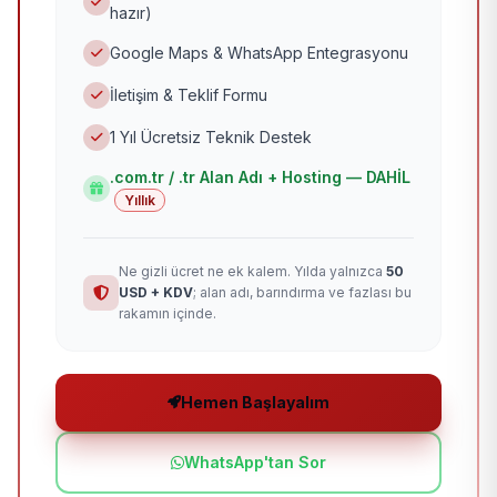
hazır)
Google Maps & WhatsApp Entegrasyonu
İletişim & Teklif Formu
1 Yıl Ücretsiz Teknik Destek
.com.tr / .tr Alan Adı + Hosting — DAHİL
Yıllık
Ne gizli ücret ne ek kalem. Yılda yalnızca
50
USD + KDV
; alan adı, barındırma ve fazlası bu
rakamın içinde.
Hemen Başlayalım
WhatsApp'tan Sor