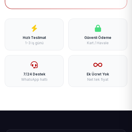
Hızlı Teslimat
Güvenli Ödeme
1-3 iş günü
Kart / Havale
7/24 Destek
Ek Ücret Yok
WhatsApp hattı
Net tek fiyat