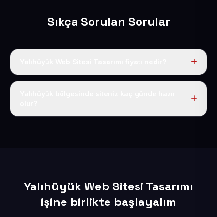
Sıkça Sorulan Sorular
Yalıhüyük Web Sitesi Tasarımı fiyatı nedir?
Tek fiyat uygulanır: yıllık 50 USD + KDV. Bu bedele alan
adı, hosting, SSL ve temel SEO da dahildir.
Yalıhüyük bölgesinde siteniz kaç günde hazır
olur?
İçerikleriniz elimize geçtikten sonra siteniz 1-3 iş günü
içerisinde yayına alınır.
Yalıhüyük Web Sitesi Tasarımı
işine birlikte başlayalım