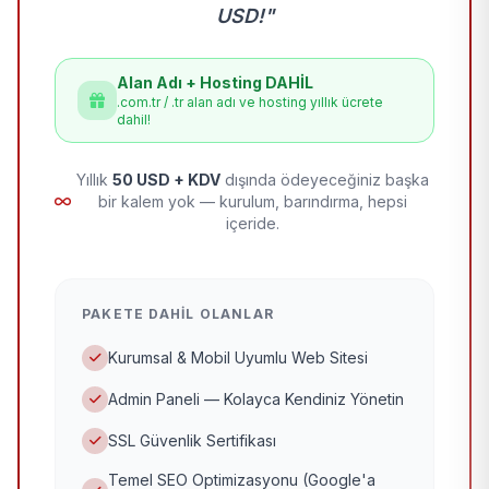
USD!"
Alan Adı + Hosting DAHİL
.com.tr / .tr alan adı ve hosting yıllık ücrete
dahil!
Yıllık
50 USD + KDV
dışında ödeyeceğiniz başka
bir kalem yok — kurulum, barındırma, hepsi
içeride.
PAKETE DAHIL OLANLAR
Kurumsal & Mobil Uyumlu Web Sitesi
Admin Paneli — Kolayca Kendiniz Yönetin
SSL Güvenlik Sertifikası
Temel SEO Optimizasyonu (Google'a