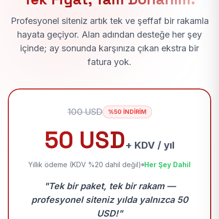
Profesyonel siteniz artık tek ve şeffaf bir rakamla
hayata geçiyor. Alan adından desteğe her şey
içinde; ay sonunda karşınıza çıkan ekstra bir
fatura yok.
100 USD
%50 İNDİRİM
50 USD
+ KDV / yıl
Yıllık ödeme (KDV %20 dahil değil)
Her Şey Dahil
"Tek bir paket, tek bir rakam —
profesyonel siteniz yılda yalnızca 50
USD!"