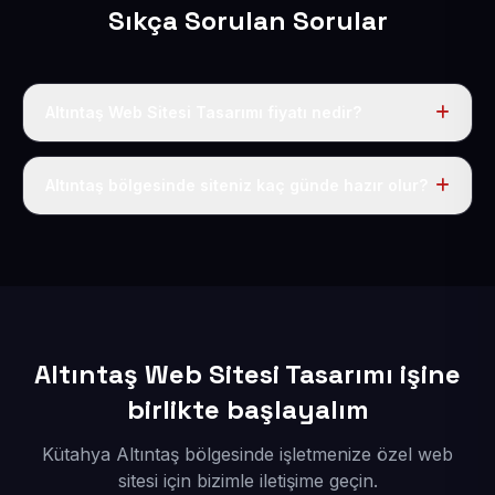
Sıkça Sorulan Sorular
Altıntaş Web Sitesi Tasarımı fiyatı nedir?
Tek fiyat uygulanır: yıllık 50 USD + KDV. Bu bedele alan
adı, hosting, SSL ve temel SEO da dahildir.
Altıntaş bölgesinde siteniz kaç günde hazır olur?
İçerikleriniz elimize geçtikten sonra siteniz 1-3 iş günü
içerisinde yayına alınır.
Altıntaş Web Sitesi Tasarımı işine
birlikte başlayalım
Kütahya Altıntaş bölgesinde işletmenize özel web
sitesi için bizimle iletişime geçin.