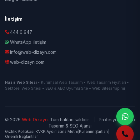
İletişim
444 0 947
WhatsApp İletişim
info@web-dizayn.com
web-dizayn.com
Hazır Web Sitesi
• Kurumsal Web Tasarım • Web Tasarım Fiyatları •
Sektörel Web Sitesi • SEO & AEO Uyumlu Site • Web Sitesi Yapımı
© 2026
Web Dizayn
. Tüm hakları saklıdır.
|
Profesyonel Web
Tasarım & SEO Ajansı
Gizlilik Politikası
|
KVKK Aydınlatma Metni
|
Kullanım Şartları
|
Önemli Bağlantılar