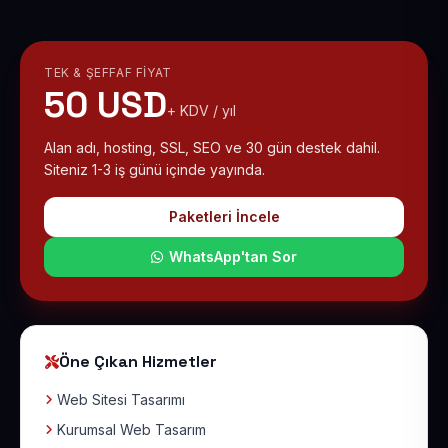
TEK & ŞEFFAF FIYAT
50 USD
+ KDV / yıl
Alan adı, hosting, SSL, SEO ve 30 gün destek dahil.
Siteniz 1-3 iş günü içinde yayında.
Paketleri İncele
WhatsApp'tan Sor
Öne Çıkan Hizmetler
Web Sitesi Tasarımı
Kurumsal Web Tasarım