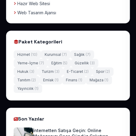
Hazır Web Sitesi
Web Tasarım Ajansı
Paket Kategorileri
Hizmet
(10)
Kurumsal
(7)
Sağlık
(7)
Yeme-İçme
(7)
Eğitim
(5)
Güzellik
(3)
Hukuk
(3)
Turizm
(3)
E-Ticaret
(2)
Spor
(2)
Tanıtım
(2)
Emlak
(1)
Finans
(1)
Mağaza
(1)
Yayıncılık
(1)
Son Yazılar
İnternetten Satışa Geçin: Online