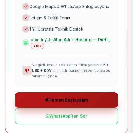
Google Maps & WhatsApp Entegrasyonu
İletişim & Teklif Formu
1 Yıl Ücretsiz Teknik Destek
.com.tr / .tr Alan Adı + Hosting — DAHİL
Yıllık
Ne gizli ücret ne ek kalem. Yılda yalnızca
50
USD + KDV
; alan adı, barındırma ve fazlası bu
rakamın içinde.
Hemen Başlayalım
WhatsApp'tan Sor