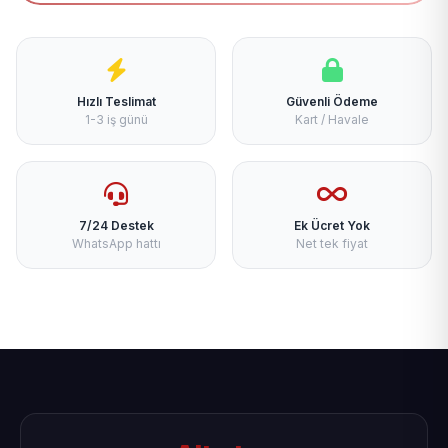
Hızlı Teslimat
Güvenli Ödeme
1-3 iş günü
Kart / Havale
7/24 Destek
Ek Ücret Yok
WhatsApp hattı
Net tek fiyat