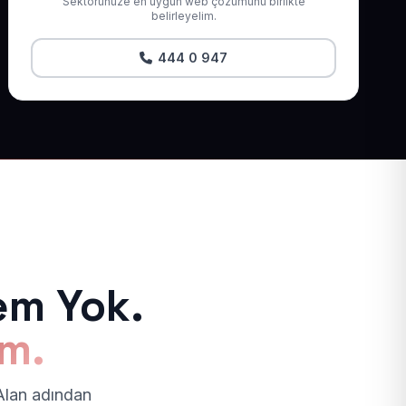
Sektörünüze en uygun web çözümünü birlikte
belirleyelim.
444 0 947
em Yok.
ım.
 Alan adından