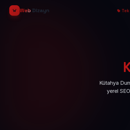
Web
Dizayn
Tek 
Kütahya Duml
yerel SEO