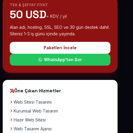
TEK & ŞEFFAF FIYAT
50 USD
+ KDV / yıl
Alan adı, hosting, SSL, SEO ve 30 gün destek dahil.
Siteniz 1-3 iş günü içinde yayında.
Paketleri İncele
WhatsApp'tan Sor
Öne Çıkan Hizmetler
Web Sitesi Tasarımı
Kurumsal Web Tasarım
Hazır Web Sitesi
Web Tasarım Ajansı