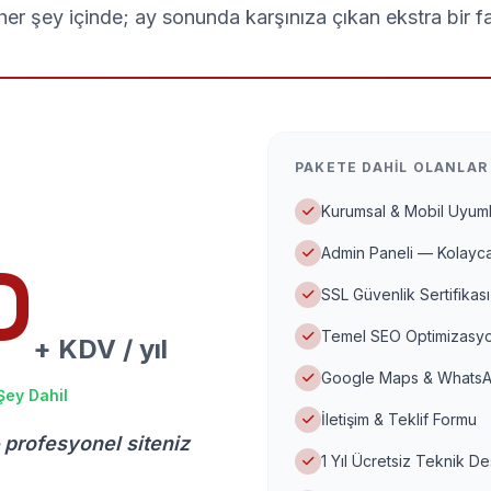
er şey içinde; ay sonunda karşınıza çıkan ekstra bir f
PAKETE DAHIL OLANLAR
Kurumsal & Mobil Uyuml
Admin Paneli — Kolayca
D
SSL Güvenlik Sertifikası
Temel SEO Optimizasyo
+ KDV / yıl
Google Maps & WhatsA
Şey Dahil
İletişim & Teklif Formu
 profesyonel siteniz
1 Yıl Ücretsiz Teknik D