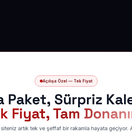
Açılışa Özel — Tek Fiyat
a Paket, Sürpriz Kal
k Fiyat, Tam Donan
siteniz artık tek ve şeffaf bir rakamla hayata geçiyor.