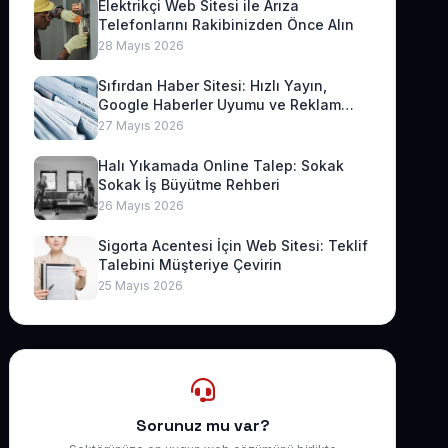
Elektrikçi Web Sitesi ile Arıza
Telefonlarını Rakibinizden Önce Alın
28 Mayıs 2026
Sıfırdan Haber Sitesi: Hızlı Yayın,
Google Haberler Uyumu ve Reklam
Geliri
27 Mayıs 2026
Halı Yıkamada Online Talep: Sokak
Sokak İş Büyütme Rehberi
26 Mayıs 2026
Sigorta Acentesi İçin Web Sitesi: Teklif
Talebini Müşteriye Çevirin
25 Mayıs 2026
Sorunuz mu var?