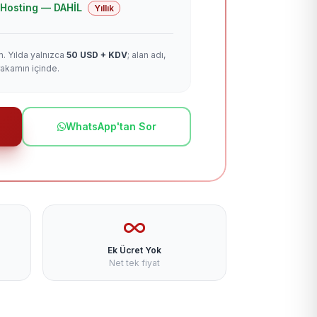
 + Hosting — DAHİL
Yıllık
m. Yılda yalnızca
50 USD + KDV
; alan adı,
rakamın içinde.
WhatsApp'tan Sor
Ek Ücret Yok
Net tek fiyat