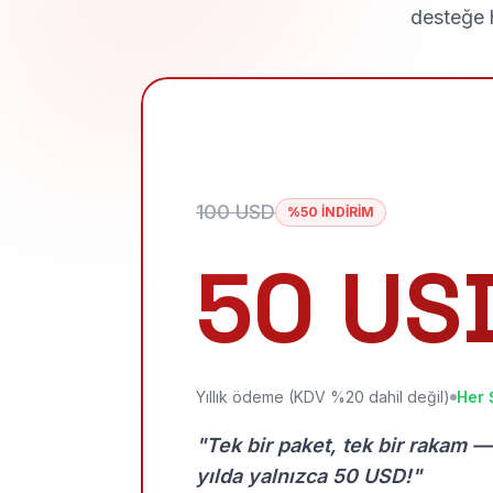
desteğe h
100 USD
%50 İNDİRİM
50 US
Yıllık ödeme (KDV %20 dahil değil)
Her 
"Tek bir paket, tek bir rakam —
yılda yalnızca 50 USD!"