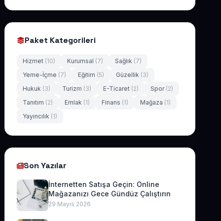
Paket Kategorileri
Hizmet
(10)
Kurumsal
(7)
Sağlık
(7)
Yeme-İçme
(7)
Eğitim
(5)
Güzellik
(3)
Hukuk
(3)
Turizm
(3)
E-Ticaret
(2)
Spor
(2)
Tanıtım
(2)
Emlak
(1)
Finans
(1)
Mağaza
(1)
Yayıncılık
(1)
Son Yazılar
İnternetten Satışa Geçin: Online
Mağazanızı Gece Gündüz Çalıştırın
29 Mayıs 2026