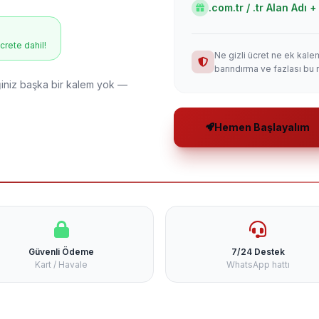
.com.tr / .tr Alan Adı
ücrete dahil!
Ne gizli ücret ne ek kale
barındırma ve fazlası bu 
niz başka bir kalem yok —
Hemen Başlayalım
Güvenli Ödeme
7/24 Destek
Kart / Havale
WhatsApp hattı