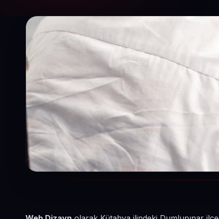
Web Dizayn
olarak Kütahya ilindeki Dumlupınar ilçe