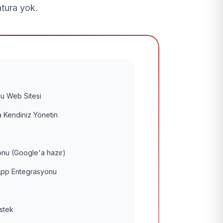
atura yok.
u Web Sitesi
 Kendiniz Yönetin
nu (Google'a hazır)
pp Entegrasyonu
estek