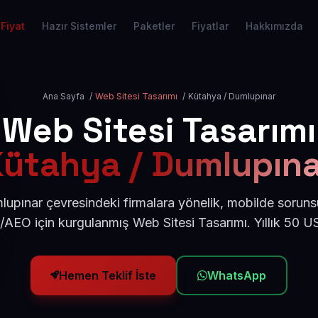
Fiyat
Hazır Sistemler
Paketler
Fiyatlar
Hakkımızda
Ana Sayfa
/
Web Sitesi Tasarımı
/
Kütahya / Dumlupınar
Web Sitesi Tasarımı
Kütahya / Dumlupına
upınar çevresindeki firmalara yönelik, mobilde soruns
/AEO için kurgulanmış Web Sitesi Tasarımı. Yıllık 50 
Hemen Teklif İste
WhatsApp