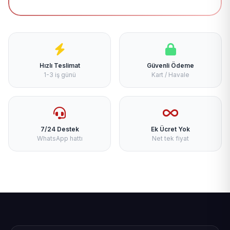
Hızlı Teslimat
Güvenli Ödeme
1-3 iş günü
Kart / Havale
7/24 Destek
Ek Ücret Yok
WhatsApp hattı
Net tek fiyat