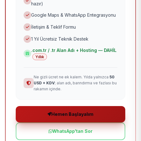
hazır)
Google Maps & WhatsApp Entegrasyonu
İletişim & Teklif Formu
1 Yıl Ücretsiz Teknik Destek
.com.tr / .tr Alan Adı + Hosting — DAHİL
Yıllık
Ne gizli ücret ne ek kalem. Yılda yalnızca
50
USD + KDV
; alan adı, barındırma ve fazlası bu
rakamın içinde.
Hemen Başlayalım
WhatsApp'tan Sor