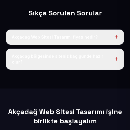
Sıkça Sorulan Sorular
Akçadağ Web Sitesi Tasarımı fiyatı nedir?
Tek fiyat uygulanır: yıllık 50 USD + KDV. Bu bedele alan
adı, hosting, SSL ve temel SEO da dahildir.
Akçadağ bölgesinde siteniz kaç günde hazır
olur?
İçerikleriniz elimize geçtikten sonra siteniz 1-3 iş günü
içerisinde yayına alınır.
Akçadağ Web Sitesi Tasarımı işine
birlikte başlayalım