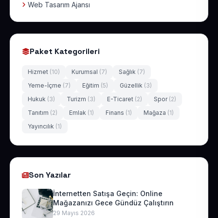
Web Tasarım Ajansı
Paket Kategorileri
Hizmet
(10)
Kurumsal
(7)
Sağlık
(7)
Yeme-İçme
(7)
Eğitim
(5)
Güzellik
(3)
Hukuk
(3)
Turizm
(3)
E-Ticaret
(2)
Spor
(2)
Tanıtım
(2)
Emlak
(1)
Finans
(1)
Mağaza
(1)
Yayıncılık
(1)
Son Yazılar
İnternetten Satışa Geçin: Online
Mağazanızı Gece Gündüz Çalıştırın
29 Mayıs 2026