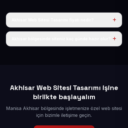
Akhisar Web Sitesi Tasarımı fiyatı nedir?
Tek fiyat uygulanır: yıllık 50 USD + KDV. Bu bedele alan
adı, hosting, SSL ve temel SEO da dahildir.
Akhisar bölgesinde siteniz kaç günde hazır olur?
İçerikleriniz elimize geçtikten sonra siteniz 1-3 iş günü
içerisinde yayına alınır.
Akhisar Web Sitesi Tasarımı işine
birlikte başlayalım
Manisa Akhisar bölgesinde işletmenize özel web sitesi
için bizimle iletişime geçin.