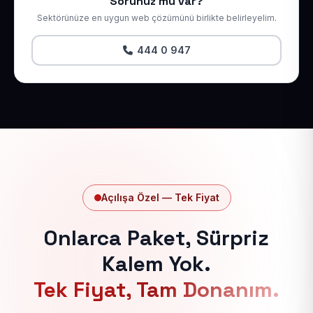
Sorunuz mu var?
Sektörünüze en uygun web çözümünü birlikte belirleyelim.
444 0 947
Açılışa Özel — Tek Fiyat
Onlarca Paket, Sürpriz
Kalem Yok.
Tek Fiyat, Tam Donanım.