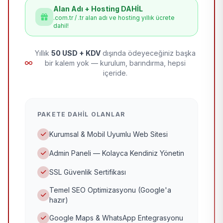
Alan Adı + Hosting DAHİL
.com.tr / .tr alan adı ve hosting yıllık ücrete
dahil!
Yıllık
50 USD + KDV
dışında ödeyeceğiniz başka
bir kalem yok — kurulum, barındırma, hepsi
içeride.
PAKETE DAHIL OLANLAR
Kurumsal & Mobil Uyumlu Web Sitesi
Admin Paneli — Kolayca Kendiniz Yönetin
SSL Güvenlik Sertifikası
Temel SEO Optimizasyonu (Google'a
hazır)
Google Maps & WhatsApp Entegrasyonu