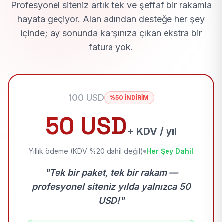
Profesyonel siteniz artık tek ve şeffaf bir rakamla
hayata geçiyor. Alan adından desteğe her şey
içinde; ay sonunda karşınıza çıkan ekstra bir
fatura yok.
100 USD
%50 İNDİRİM
50 USD
+ KDV / yıl
Yıllık ödeme (KDV %20 dahil değil)
Her Şey Dahil
"Tek bir paket, tek bir rakam —
profesyonel siteniz yılda yalnızca 50
USD!"