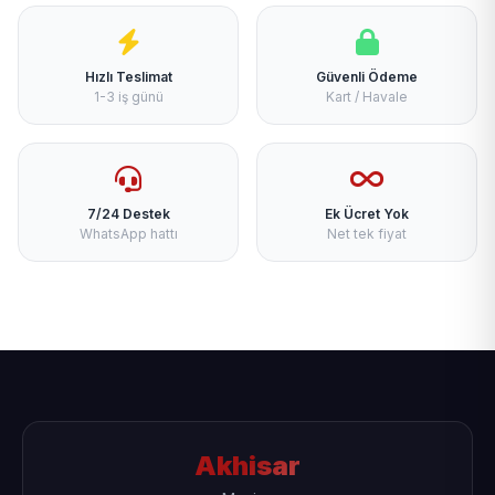
Hızlı Teslimat
Güvenli Ödeme
1-3 iş günü
Kart / Havale
7/24 Destek
Ek Ücret Yok
WhatsApp hattı
Net tek fiyat
Akhisar