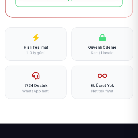
Hızlı Teslimat
Güvenli Ödeme
1-3 iş günü
Kart / Havale
7/24 Destek
Ek Ücret Yok
WhatsApp hattı
Net tek fiyat