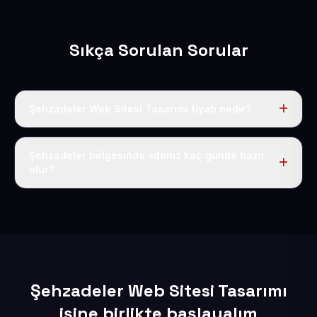
Sıkça Sorulan Sorular
Şehzadeler Web Sitesi Tasarımı fiyatı nedir?
Tek fiyat uygulanır: yıllık 50 USD + KDV. Bu bedele alan
adı, hosting, SSL ve temel SEO da dahildir.
Şehzadeler bölgesinde siteniz kaç günde hazır
olur?
İçerikleriniz elimize geçtikten sonra siteniz 1-3 iş günü
içerisinde yayına alınır.
Şehzadeler Web Sitesi Tasarımı
işine birlikte başlayalım