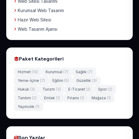
Web Sitesi Tasarımı
Kurumsal Web Tasarım
Hazır Web Sitesi
Web Tasarım Ajansı
Paket Kategorileri
Hizmet
(10)
Kurumsal
(7)
Sağlık
(7)
Yeme-İçme
(7)
Eğitim
(5)
Güzellik
(3)
Hukuk
(3)
Turizm
(3)
E-Ticaret
(2)
Spor
(2)
Tanıtım
(2)
Emlak
(1)
Finans
(1)
Mağaza
(1)
Yayıncılık
(1)
Son Yazılar