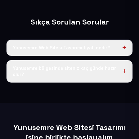
Sıkça Sorulan Sorular
Yunusemre Web Sitesi Tasarımı fiyatı nedir?
Tek fiyat uygulanır: yıllık 50 USD + KDV. Bu bedele alan
adı, hosting, SSL ve temel SEO da dahildir.
Yunusemre bölgesinde siteniz kaç günde hazır
olur?
İçerikleriniz elimize geçtikten sonra siteniz 1-3 iş günü
içerisinde yayına alınır.
Yunusemre Web Sitesi Tasarımı
işine birlikte başlayalım