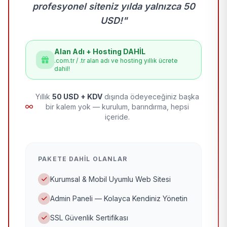
profesyonel siteniz yılda yalnızca 50
USD!"
Alan Adı + Hosting DAHİL
.com.tr / .tr alan adı ve hosting yıllık ücrete
dahil!
Yıllık
50 USD + KDV
dışında ödeyeceğiniz başka
bir kalem yok — kurulum, barındırma, hepsi
içeride.
PAKETE DAHIL OLANLAR
Kurumsal & Mobil Uyumlu Web Sitesi
Admin Paneli — Kolayca Kendiniz Yönetin
SSL Güvenlik Sertifikası