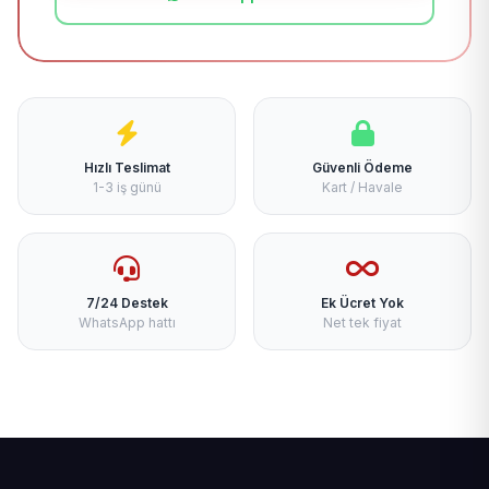
Hızlı Teslimat
Güvenli Ödeme
1-3 iş günü
Kart / Havale
7/24 Destek
Ek Ücret Yok
WhatsApp hattı
Net tek fiyat