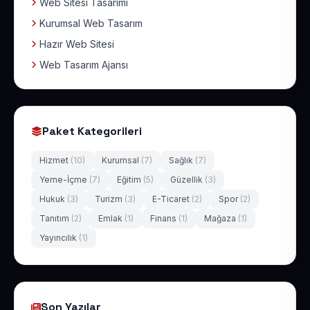
Web Sitesi Tasarımı
Kurumsal Web Tasarım
Hazır Web Sitesi
Web Tasarım Ajansı
Paket Kategorileri
Hizmet
(10)
Kurumsal
(7)
Sağlık
(7)
Yeme-İçme
(7)
Eğitim
(5)
Güzellik
(3)
Hukuk
(3)
Turizm
(3)
E-Ticaret
(2)
Spor
(2)
Tanıtım
(2)
Emlak
(1)
Finans
(1)
Mağaza
(1)
Yayıncılık
(1)
Son Yazılar