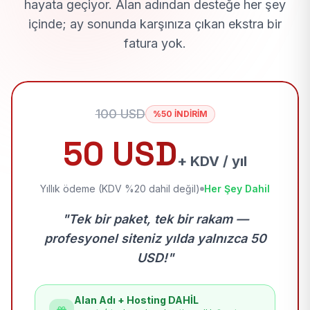
hayata geçiyor. Alan adından desteğe her şey
içinde; ay sonunda karşınıza çıkan ekstra bir
fatura yok.
100 USD
%50 İNDİRİM
50 USD
+ KDV / yıl
Yıllık ödeme (KDV %20 dahil değil)
Her Şey Dahil
"Tek bir paket, tek bir rakam —
profesyonel siteniz yılda yalnızca 50
USD!"
Alan Adı + Hosting DAHİL