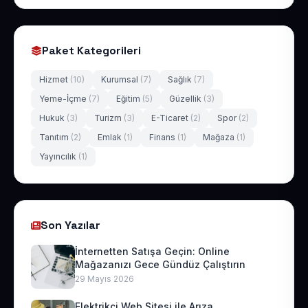
Paket Kategorileri
Hizmet
(10)
Kurumsal
(7)
Sağlık
(7)
Yeme-İçme
(7)
Eğitim
(5)
Güzellik
(3)
Hukuk
(3)
Turizm
(3)
E-Ticaret
(2)
Spor
(2)
Tanıtım
(2)
Emlak
(1)
Finans
(1)
Mağaza
(1)
Yayıncılık
(1)
Son Yazılar
İnternetten Satışa Geçin: Online
Mağazanızı Gece Gündüz Çalıştırın
29 Mayıs 2026
Elektrikçi Web Sitesi ile Arıza