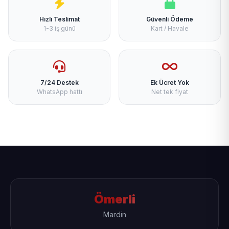
Hızlı Teslimat
Güvenli Ödeme
1-3 iş günü
Kart / Havale
7/24 Destek
Ek Ücret Yok
WhatsApp hattı
Net tek fiyat
Ömerli
Mardin