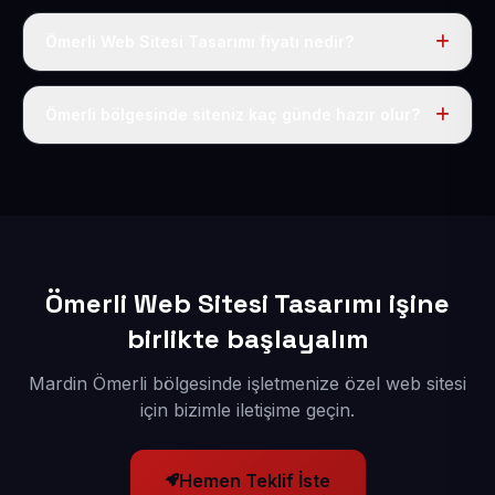
Ömerli Web Sitesi Tasarımı fiyatı nedir?
Tek fiyat uygulanır: yıllık 50 USD + KDV. Bu bedele alan
adı, hosting, SSL ve temel SEO da dahildir.
Ömerli bölgesinde siteniz kaç günde hazır olur?
İçerikleriniz elimize geçtikten sonra siteniz 1-3 iş günü
içerisinde yayına alınır.
Ömerli Web Sitesi Tasarımı işine
birlikte başlayalım
Mardin Ömerli bölgesinde işletmenize özel web sitesi
için bizimle iletişime geçin.
Hemen Teklif İste