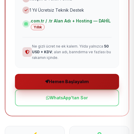
1 Yıl Ücretsiz Teknik Destek
.com.tr / .tr Alan Adı + Hosting — DAHİL
Yıllık
Ne gizli ücret ne ek kalem. Yılda yalnızca
50
USD + KDV
; alan adı, barındırma ve fazlası bu
rakamın içinde.
Hemen Başlayalım
WhatsApp'tan Sor