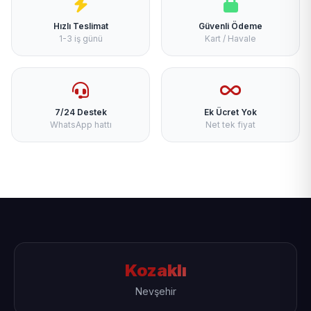
Hızlı Teslimat
Güvenli Ödeme
1-3 iş günü
Kart / Havale
7/24 Destek
Ek Ücret Yok
WhatsApp hattı
Net tek fiyat
Kozaklı
Nevşehir