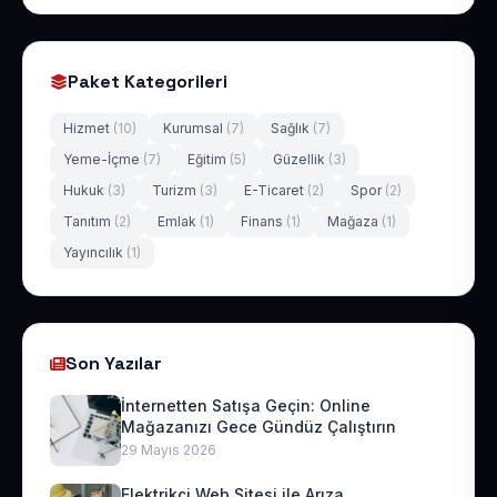
Paket Kategorileri
Hizmet
(10)
Kurumsal
(7)
Sağlık
(7)
Yeme-İçme
(7)
Eğitim
(5)
Güzellik
(3)
Hukuk
(3)
Turizm
(3)
E-Ticaret
(2)
Spor
(2)
Tanıtım
(2)
Emlak
(1)
Finans
(1)
Mağaza
(1)
Yayıncılık
(1)
Son Yazılar
İnternetten Satışa Geçin: Online
Mağazanızı Gece Gündüz Çalıştırın
29 Mayıs 2026
Elektrikçi Web Sitesi ile Arıza