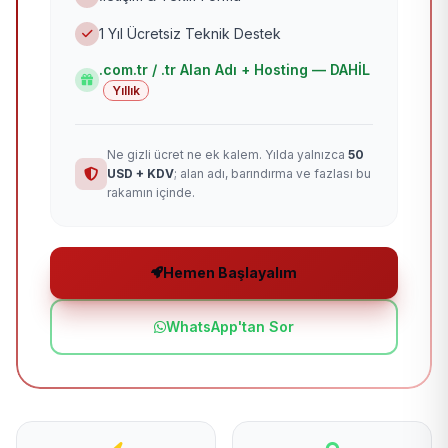
1 Yıl Ücretsiz Teknik Destek
.com.tr / .tr Alan Adı + Hosting — DAHİL
Yıllık
Ne gizli ücret ne ek kalem. Yılda yalnızca
50
USD + KDV
; alan adı, barındırma ve fazlası bu
rakamın içinde.
Hemen Başlayalım
WhatsApp'tan Sor