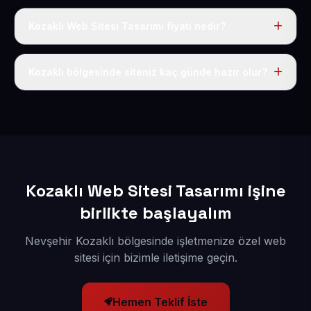
Kozaklı Web Sitesi Tasarımı fiyatı nedir?
Tek fiyat uygulanır: yıllık 50 USD + KDV. Bu bedele alan
adı, hosting, SSL ve temel SEO da dahildir.
Kozaklı bölgesinde siteniz kaç günde hazır olur?
İçerikleriniz elimize geçtikten sonra siteniz 1-3 iş günü
içerisinde yayına alınır.
Kozaklı Web Sitesi Tasarımı işine
birlikte başlayalım
Nevşehir Kozaklı bölgesinde işletmenize özel web
sitesi için bizimle iletişime geçin.
Hemen Teklif İste