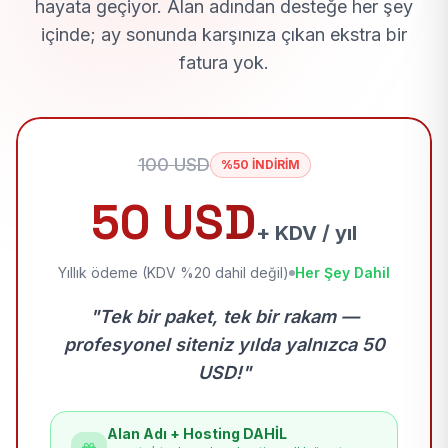
hayata geçiyor. Alan adından desteğe her şey
içinde; ay sonunda karşınıza çıkan ekstra bir
fatura yok.
100 USD
%50 İNDİRİM
50 USD
+ KDV / yıl
Yıllık ödeme (KDV %20 dahil değil)
Her Şey Dahil
"Tek bir paket, tek bir rakam —
profesyonel siteniz yılda yalnızca 50
USD!"
Alan Adı + Hosting DAHİL