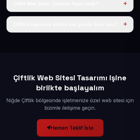
Çiftlik Web Sitesi Tasarımı fiyatı nedir?
Tek fiyat uygulanır: yıllık 50 USD + KDV. Bu bedele alan
adı, hosting, SSL ve temel SEO da dahildir.
Çiftlik bölgesinde siteniz kaç günde hazır olur?
İçerikleriniz elimize geçtikten sonra siteniz 1-3 iş günü
içerisinde yayına alınır.
Çiftlik Web Sitesi Tasarımı işine
birlikte başlayalım
Niğde Çiftlik bölgesinde işletmenize özel web sitesi için
bizimle iletişime geçin.
Hemen Teklif İste