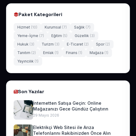
Paket Kategorileri
Hizmet
(10)
Kurumsal
(7)
Sağlık
(7)
Yeme-İçme
(7)
Eğitim
(5)
Güzellik
(3)
Hukuk
(3)
Turizm
(3)
E-Ticaret
(2)
Spor
(2)
Tanıtım
(2)
Emlak
(1)
Finans
(1)
Mağaza
(1)
Yayıncılık
(1)
Son Yazılar
İnternetten Satışa Geçin: Online
Mağazanızı Gece Gündüz Çalıştırın
29 Mayıs 2026
Elektrikçi Web Sitesi ile Arıza
Telefonlarını Rakibinizden Önce Alın