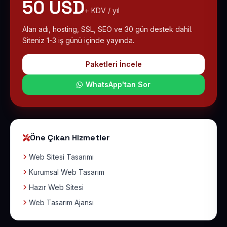
50 USD
+ KDV / yıl
Alan adı, hosting, SSL, SEO ve 30 gün destek dahil.
Siteniz 1-3 iş günü içinde yayında.
Paketleri İncele
WhatsApp'tan Sor
Öne Çıkan Hizmetler
Web Sitesi Tasarımı
Kurumsal Web Tasarım
Hazır Web Sitesi
Web Tasarım Ajansı