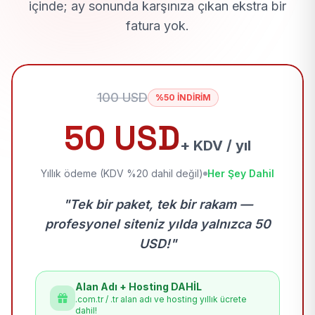
içinde; ay sonunda karşınıza çıkan ekstra bir
fatura yok.
100 USD
%50 İNDİRİM
50 USD
+ KDV / yıl
Yıllık ödeme (KDV %20 dahil değil)
Her Şey Dahil
"Tek bir paket, tek bir rakam —
profesyonel siteniz yılda yalnızca 50
USD!"
Alan Adı + Hosting DAHİL
.com.tr / .tr alan adı ve hosting yıllık ücrete
dahil!