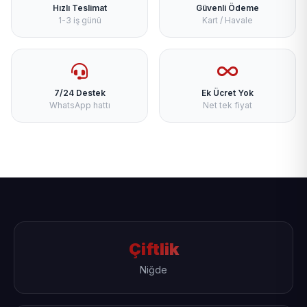
Hızlı Teslimat
Güvenli Ödeme
1-3 iş günü
Kart / Havale
7/24 Destek
Ek Ücret Yok
WhatsApp hattı
Net tek fiyat
Çiftlik
Niğde