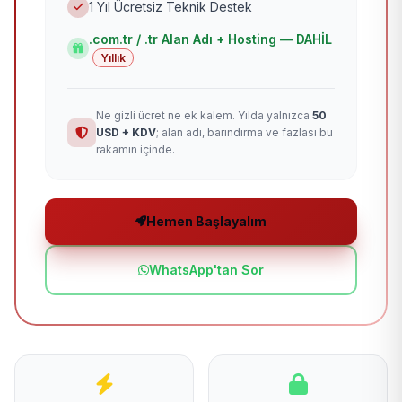
1 Yıl Ücretsiz Teknik Destek
.com.tr / .tr Alan Adı + Hosting — DAHİL
Yıllık
Ne gizli ücret ne ek kalem. Yılda yalnızca
50
USD + KDV
; alan adı, barındırma ve fazlası bu
rakamın içinde.
Hemen Başlayalım
WhatsApp'tan Sor