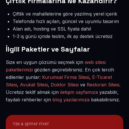
Çiftlik Firmalarına Ne Kazandırır?
Çiftlik ve mahallelerine göre yazılmış yerel içerik
Telefonda hızlı açılan, güncel ve uyumlu tasarım
Alan adı, hosting ve SSL fiyata dahil
1-3 iş günü içinde teslim, ilk ay destek ücretsiz
İlgili Paketler ve Sayfalar
Size en uygun çözümü seçmek için
web sitesi
paketlerimizi
gözden geçirebilirsiniz. En çok tercih
edilenler şunlar:
Kurumsal Firma Sitesi
,
E-Ticaret
Sitesi
,
Avukat Sitesi
,
Doktor Sitesi
ve
Restoran Sitesi
.
Ücretsiz teklif almak için
iletişim sayfamıza
yazabilir,
faydalı rehberler için
blog yazılarımıza
bakabilirsiniz.
TEK & ŞEFFAF FIYAT