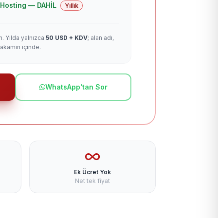
 + Hosting — DAHİL
Yıllık
m. Yılda yalnızca
50 USD + KDV
; alan adı,
rakamın içinde.
WhatsApp'tan Sor
Ek Ücret Yok
Net tek fiyat