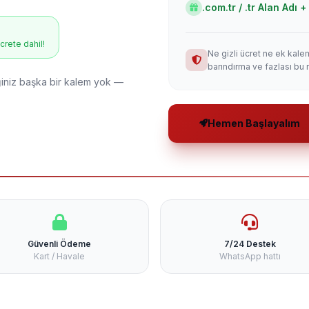
.com.tr / .tr Alan Adı
ücrete dahil!
Ne gizli ücret ne ek kale
barındırma ve fazlası bu 
niz başka bir kalem yok —
Hemen Başlayalım
Güvenli Ödeme
7/24 Destek
Kart / Havale
WhatsApp hattı