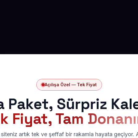
Açılışa Özel — Tek Fiyat
a Paket, Sürpriz Kal
k Fiyat, Tam Donan
siteniz artık tek ve şeffaf bir rakamla hayata geçiyor.