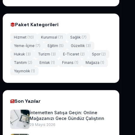
Paket Kategorileri
Hizmet
(10)
Kurumsal
(7)
Sağlık
(7)
Yeme-İçme
(7)
Eğitim
(5)
Güzellik
(3)
Hukuk
(3)
Turizm
(3)
E-Ticaret
(2)
Spor
(2)
Tanıtım
(2)
Emlak
(1)
Finans
(1)
Mağaza
(1)
Yayıncılık
(1)
Son Yazılar
İnternetten Satışa Geçin: Online
Mağazanızı Gece Gündüz Çalıştırın
29 Mayıs 2026