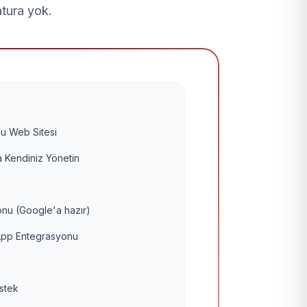
atura yok.
u Web Sitesi
 Kendiniz Yönetin
nu (Google'a hazır)
pp Entegrasyonu
estek