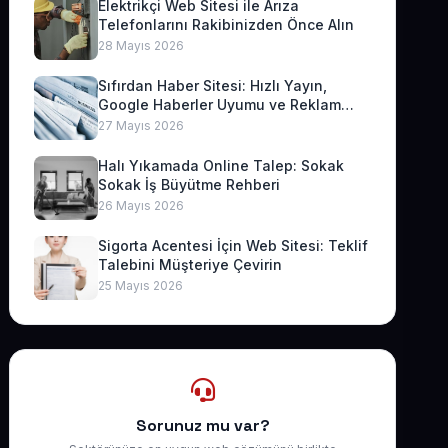
Elektrikçi Web Sitesi ile Arıza
Telefonlarını Rakibinizden Önce Alın
28 Mayıs 2026
Sıfırdan Haber Sitesi: Hızlı Yayın,
Google Haberler Uyumu ve Reklam
Geliri
27 Mayıs 2026
Halı Yıkamada Online Talep: Sokak
Sokak İş Büyütme Rehberi
26 Mayıs 2026
Sigorta Acentesi İçin Web Sitesi: Teklif
Talebini Müşteriye Çevirin
25 Mayıs 2026
Sorunuz mu var?