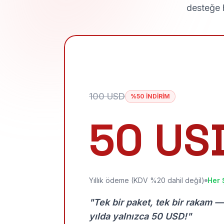
desteğe h
100 USD
%50 İNDİRİM
50 US
Yıllık ödeme (KDV %20 dahil değil)
Her 
"Tek bir paket, tek bir rakam —
yılda yalnızca 50 USD!"