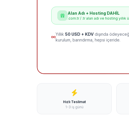
Alan Adı + Hosting DAHİL
.com.tr / .tr alan adı ve hosting yıllık 
Yıllık
50 USD + KDV
dışında ödeyeceği
kurulum, barındırma, hepsi içeride.
Hızlı Teslimat
1-3 iş günü