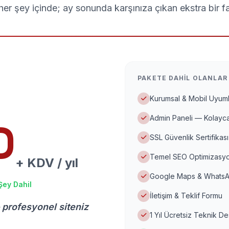
er şey içinde; ay sonunda karşınıza çıkan ekstra bir f
PAKETE DAHIL OLANLAR
Kurumsal & Mobil Uyuml
Admin Paneli — Kolayca
D
SSL Güvenlik Sertifikası
Temel SEO Optimizasyo
+ KDV / yıl
Google Maps & WhatsA
Şey Dahil
İletişim & Teklif Formu
 profesyonel siteniz
1 Yıl Ücretsiz Teknik D