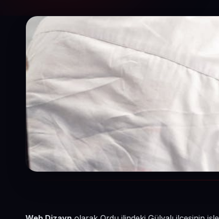
Web Dizayn
olarak Ordu ilindeki Gülyalı ilçesinin i