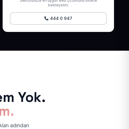
Sektörünüze en uygun web çözümünü birlikte
belirleyelim.
444 0 947
em Yok.
ım.
 Alan adından