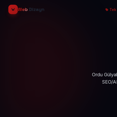
Web
Dizayn
Tek 
Ordu Gülyal
SEO/AE