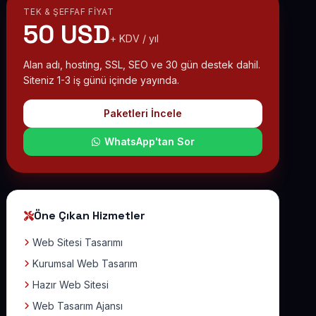
TEK & ŞEFFAF FIYAT
50 USD
+ KDV / yıl
Alan adı, hosting, SSL, SEO ve 30 gün destek dahil.
Siteniz 1-3 iş günü içinde yayında.
Paketleri İncele
WhatsApp'tan Sor
Öne Çıkan Hizmetler
Web Sitesi Tasarımı
Kurumsal Web Tasarım
Hazır Web Sitesi
Web Tasarım Ajansı