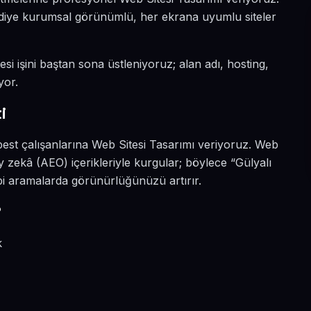
ın diye kurumsal görünümlü, her ekrana uyumlu siteler
esi işini baştan sona üstleniyoruz; alan adı, hosting,
yor.
i
best çalışanlarına Web Sitesi Tasarımı veriyoruz. Web
y zekâ (AEO) içerikleriyle kurgular; böylece “Gülyalı
ibi aramalarda görünürlüğünüzü artırır.
?
k