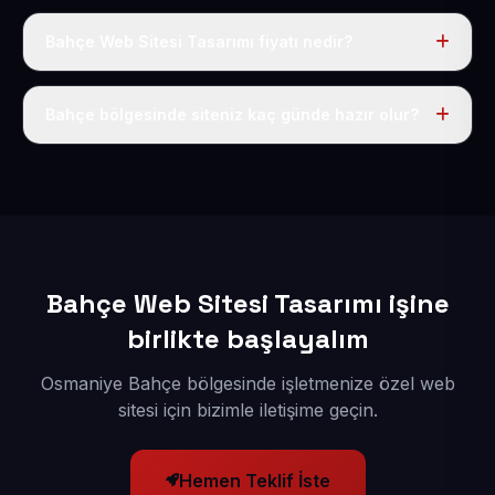
Bahçe Web Sitesi Tasarımı fiyatı nedir?
Tek fiyat uygulanır: yıllık 50 USD + KDV. Bu bedele alan
adı, hosting, SSL ve temel SEO da dahildir.
Bahçe bölgesinde siteniz kaç günde hazır olur?
İçerikleriniz elimize geçtikten sonra siteniz 1-3 iş günü
içerisinde yayına alınır.
Bahçe Web Sitesi Tasarımı işine
birlikte başlayalım
Osmaniye Bahçe bölgesinde işletmenize özel web
sitesi için bizimle iletişime geçin.
Hemen Teklif İste