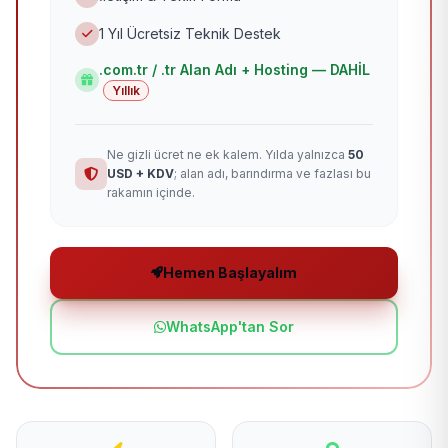
1 Yıl Ücretsiz Teknik Destek
.com.tr / .tr Alan Adı + Hosting — DAHİL
Yıllık
Ne gizli ücret ne ek kalem. Yılda yalnızca
50
USD + KDV
; alan adı, barındırma ve fazlası bu
rakamın içinde.
Hemen Başlayalım
WhatsApp'tan Sor