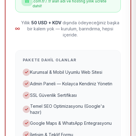
.com.tr / .tr alan adı ve hosting yıllık ücrete
dahil!
Yıllık
50 USD + KDV
dışında ödeyeceğiniz başka
bir kalem yok — kurulum, barındırma, hepsi
içeride.
PAKETE DAHIL OLANLAR
Kurumsal & Mobil Uyumlu Web Sitesi
Admin Paneli — Kolayca Kendiniz Yönetin
SSL Güvenlik Sertifikası
Temel SEO Optimizasyonu (Google'a
hazır)
Google Maps & WhatsApp Entegrasyonu
İletişim & Teklif Formu