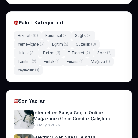
Paket Kategorileri
Hizmet
(10)
Kurumsal
(7)
Sağlık
(7)
Yeme-İçme
(7)
Eğitim
(5)
Güzellik
(3)
Hukuk
(3)
Turizm
(3)
E-Ticaret
(2)
Spor
(2)
Tanıtım
(2)
Emlak
(1)
Finans
(1)
Mağaza
(1)
Yayıncılık
(1)
Son Yazılar
İnternetten Satışa Geçin: Online
Mağazanızı Gece Gündüz Çalıştırın
29 Mayıs 2026
Elektrikçi Web Sitesi ile Arıza