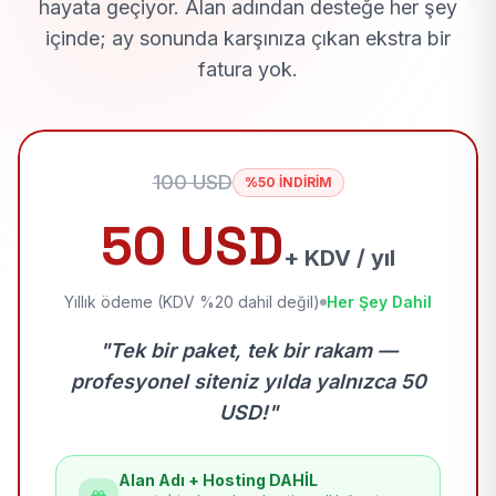
hayata geçiyor. Alan adından desteğe her şey
içinde; ay sonunda karşınıza çıkan ekstra bir
fatura yok.
100 USD
%50 İNDİRİM
50 USD
+ KDV / yıl
Yıllık ödeme (KDV %20 dahil değil)
Her Şey Dahil
"Tek bir paket, tek bir rakam —
profesyonel siteniz yılda yalnızca 50
USD!"
Alan Adı + Hosting DAHİL