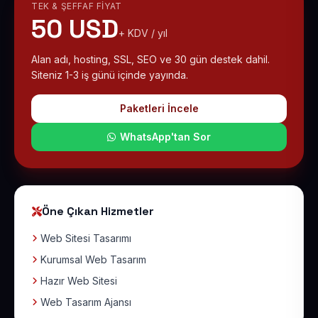
TEK & ŞEFFAF FIYAT
50 USD
+ KDV / yıl
Alan adı, hosting, SSL, SEO ve 30 gün destek dahil.
Siteniz 1-3 iş günü içinde yayında.
Paketleri İncele
WhatsApp'tan Sor
Öne Çıkan Hizmetler
Web Sitesi Tasarımı
Kurumsal Web Tasarım
Hazır Web Sitesi
Web Tasarım Ajansı