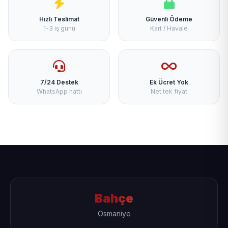
Hızlı Teslimat
Güvenli Ödeme
1-3 iş günü
Kart / Havale
7/24 Destek
Ek Ücret Yok
WhatsApp hattı
Net tek fiyat
Bahçe
Osmaniye